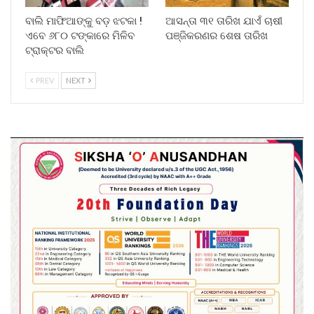
ବାଲି ମାଫିଆଙ୍କୁ ବଡ଼ ଝଟକା !
ଆସନ୍ତା ୩୧ ତାରିଖ ଯାଏଁ ଚାଷୀ
ଏବେ ୬୮୦ ଟଙ୍କାରେ ମିଳିବ
ପଞ୍ଜିକରଣର ଶେଷ ତାରିଖ
ଟ୍ରାକ୍ଟର ବାଲି
PREV
NEXT