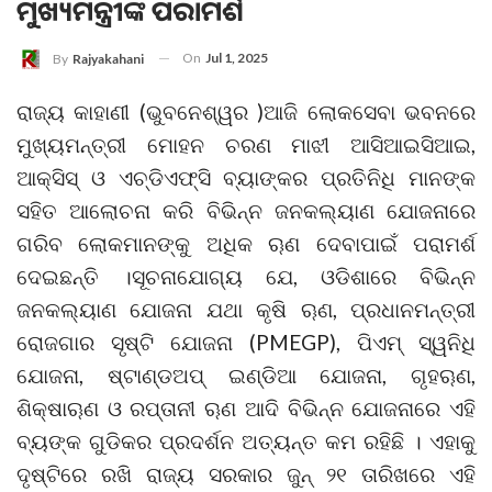
ମୁଖ୍ୟମନ୍ତ୍ରୀଙ୍କ ପରାମର୍ଶ
On
Jul 1, 2025
By
Rajyakahani
ରାଜ୍ୟ କାହାଣୀ (ଭୁବନେଶ୍ୱର )ଆଜି ଲୋକସେବା ଭବନରେ
ମୁଖ୍ୟମନ୍ତ୍ରୀ ମୋହନ ଚରଣ ମାଝୀ ଆସିଆଇସିଆଇ,
ଆକ୍ସିସ୍ ଓ ଏଚ୍‌ଡିଏଫ୍‌ସି ବ୍ୟାଙ୍କର ପ୍ରତିନିଧି ମାନଙ୍କ
ସହିତ ଆଲୋଚନା କରି ବିଭିନ୍ନ ଜନକଲ୍ୟାଣ ଯୋଜନାରେ
ଗରିବ ଲୋକମାନଙ୍କୁ ଅଧିକ ୠଣ ଦେବାପାଇଁ ପରାମର୍ଶ
ଦେଇଛନ୍ତି ।ସୂଚନାଯୋଗ୍ୟ ଯେ, ଓଡିଶାରେ ବିଭିନ୍ନ
ଜନକଲ୍ୟାଣ ଯୋଜନା ଯଥା କୃଷି ୠଣ, ପ୍ରଧାନମନ୍ତ୍ରୀ
ରୋଜଗାର ସୃଷ୍ଟି ଯୋଜନା (PMEGP), ପିଏମ୍ ସ୍ୱନିଧି
ଯୋଜନା, ଷ୍ଟାଣ୍ଡଅପ୍ ଇଣ୍ଡିଆ ଯୋଜନା, ଗୃହୠଣ,
ଶିକ୍ଷାୠଣ ଓ ରପ୍ତାନୀ ୠଣ ଆଦି ବିଭିନ୍ନ ଯୋଜନାରେ ଏହି
ବ୍ୟଙ୍କ ଗୁଡିକର ପ୍ରଦର୍ଶନ ଅତ୍ୟନ୍ତ କମ ରହିଛି । ଏହାକୁ
ଦୃଷ୍ଟିରେ ରଖି ରାଜ୍ୟ ସରକାର ଜୁନ୍ ୨୧ ତାରିଖରେ ଏହି