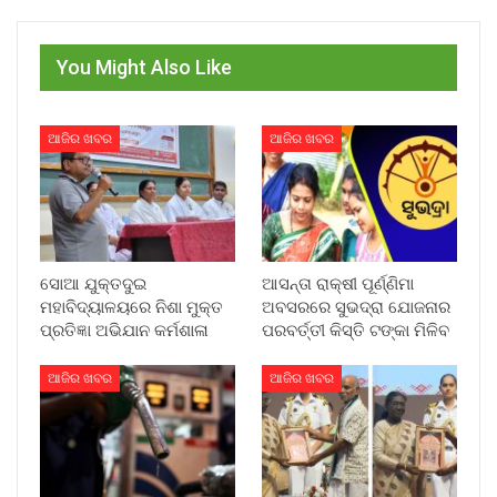
You Might Also Like
ଆଜିର ଖବର
ଆଜିର ଖବର
ସୋଆ ଯୁକ୍ତଦୁଇ
ଆସନ୍ତା ରାକ୍ଷୀ ପୂର୍ଣ୍ଣିମା
ମହାବିଦ୍ୟାଳୟରେ ନିଶା ମୁକ୍ତ
ଅବସରରେ ସୁଭଦ୍ରା ଯୋଜନାର
ପ୍ରତିଜ୍ଞା ଅଭିଯାନ କର୍ମଶାଳା
ପରବର୍ତ୍ତୀ କିସ୍ତି ଟଙ୍କା ମିଳିବ
ଆଜିର ଖବର
ଆଜିର ଖବର