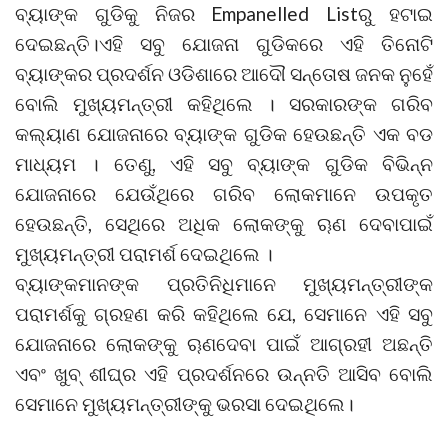
ବ୍ୟାଙ୍କ ଗୁଡିକୁ ନିଜର Empanelled Listରୁ ହଟାଇ
ଦେଇଛନ୍ତି।ଏହି ସବୁ ଯୋଜନା ଗୁଡିକରେ ଏହି ତିନୋଟି
ବ୍ୟାଙ୍କର ପ୍ରଦର୍ଶନ ଓଡିଶାରେ ଆଦୌ ସନ୍ତୋଷ ଜନକ ନୁହେଁ
ବୋଲି ମୁଖ୍ୟମନ୍ତ୍ରୀ କହିଥିଲେ । ସରକାରଙ୍କ ଗରିବ
କଲ୍ୟାଣ ଯୋଜନାରେ ବ୍ୟାଙ୍କ ଗୁଡିକ ହେଉଛନ୍ତି ଏକ ବଡ
ମାଧ୍ୟମ । ତେଣୁ, ଏହି ସବୁ ବ୍ୟାଙ୍କ ଗୁଡିକ ବିଭିନ୍ନ
ଯୋଜନାରେ ଯେଉଁଥିରେ ଗରିବ ଲୋକମାନେ ଉପକୃତ
ହେଉଛନ୍ତି, ସେଥିରେ ଅଧିକ ଲୋକଙ୍କୁ ୠଣ ଦେବାପାଇଁ
ମୁଖ୍ୟମନ୍ତ୍ରୀ ପରାମର୍ଶ ଦେଇଥିଲେ ।
ବ୍ୟାଙ୍କମାନଙ୍କ ପ୍ରତିନିଧିମାନେ ମୁଖ୍ୟମନ୍ତ୍ରୀଙ୍କ
ପରାମର୍ଶକୁ ଗ୍ରହଣ କରି କହିଥିଲେ ଯେ, ସେମାନେ ଏହି ସବୁ
ଯୋଜନାରେ ଲୋକଙ୍କୁ ୠଣଦେବା ପାଇଁ ଆଗ୍ରହୀ ଅଛନ୍ତି
ଏବଂ ଖୁବ୍ ଶୀଘ୍ର ଏହି ପ୍ରଦର୍ଶନରେ ଉନ୍ନତି ଆସିବ ବୋଲି
ସେମାନେ ମୁଖ୍ୟମନ୍ତ୍ରୀଙ୍କୁ ଭରସା ଦେଇଥିଲେ।