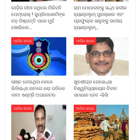
ଗାଡ଼ିର ବୀମା ନଥିଲେ ମିଳିବନି
ରାମ ମେହେରଙ୍କୁ ସନ୍ଥ କବୀର
ପେଟ୍ରୋଲ୍ ! ସୁପ୍ରିମକୋର୍ଟଙ୍କ
ହ୍ୟାଣ୍ଡଲୁମ୍ ପୁରସ୍କାର ଏବଂ
ବଡ଼ ନିଷ୍ପତ୍ତି ପରେ ମୁହଁ
ପ୍ରଫୁଲ୍ଲ ସାହୁଙ୍କୁ ଜାତୀୟ
ଖୋଲିଲେ…
ହ୍ୟାଣ୍ଡଲୁମ୍…
ଆଜିର ଖବର
ଆଜିର ଖବର
ଲାଞ୍ଚ ନେଉଥିବା ବେଳେ
ଖୁବଶୀଘ୍ର ରେଭେନ୍ସା
ଭିଜିଲାନ୍ସ ହାତରେ ଧରା ପଡିଲେ
ବିଶ୍ୱବିଦ୍ୟାଳୟର ବିବାଦ
ଡାଟା ଏଣ୍ଟ୍ରି ଅପରେଟର
ସମାଧାନ ହେବ -ଭିସି
ଆଜିର ଖବର
ଆଜିର ଖବର