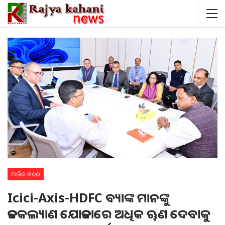
ଆଜିର ଖବର
Icici-Axis-HDFC ବ୍ୟାଙ୍କ ମାନଙ୍କୁ
ଜନକଲ୍ୟାଣ ଯୋଜନାରେ ଅଧିକ ୠଣ ଦେବାକୁ