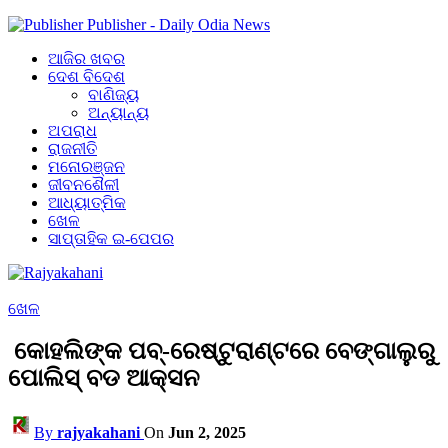
Publisher - Daily Odia News
ଆଜିର ଖବର
ଦେଶ ବିଦେଶ
ବାଣିଜ୍ୟ
ଅନ୍ୟାନ୍ୟ
ଅପରାଧ
ରାଜନୀତି
ମନୋରଞ୍ଜନ
ଜୀବନଶୈଳୀ
ଆଧ୍ୟାତ୍ମିକ
ଖେଳ
ସାପ୍ତାହିକ ଇ-ପେପର
ଖେଳ
କୋହଲିଙ୍କ ପବ୍-ରେଷ୍ଟୁରାଣ୍ଟରେ ବେଙ୍ଗାଲୁରୁ
ପୋଲିସ୍‌ ବଡ ଆକ୍ସନ
By
rajyakahani
On
Jun 2, 2025