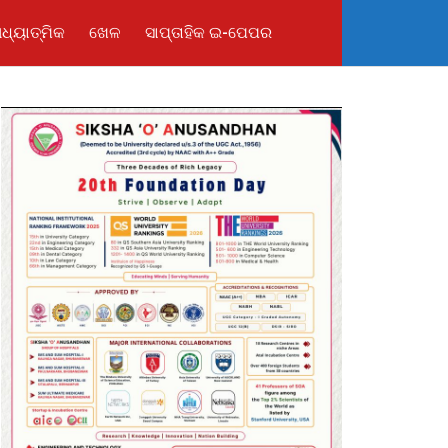
ଧ୍ୟାତ୍ମିକ
ଖେଳ
ସାପ୍ତାହିକ ଇ-ପେପର