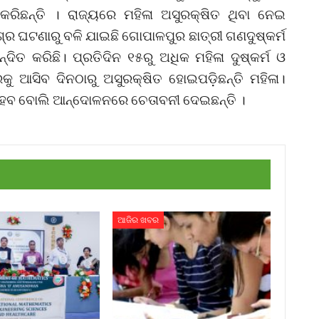
 କରିଛନ୍ତି । ରାଜ୍ୟରେ ମହିଳା ଅସୁରକ୍ଷିତ ଥିବା ନେଇ
ମିଶ୍ର ଘଟଣାରୁ ବଳି ଯାଇଛି ଗୋପାଳପୁର ଛାତ୍ରୀ ଗଣଦୁଷ୍କର୍ମ
୍ଦିତ କରିଛି। ପ୍ରତିଦିନ ୧୫ରୁ ଅଧିକ ମହିଳା ଦୁଷ୍କର୍ମ ଓ
ରକୁ ଆସିବ ଦିନଠାରୁ ଅସୁରକ୍ଷିତ ହୋଇପଡ଼ିଛନ୍ତି ମହିଳା।
େବ ବୋଲି ଆନ୍ଦୋଳନରେ ଚେତାବନୀ ଦେଇଛନ୍ତି ।
ଆଜିର ଖବର