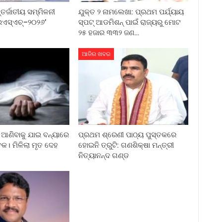
୍ଜାତୀୟ ସମ୍ମିଳନୀ
ଯୁକ୍ତ ୨ ନାମଲେଖା: ପ୍ରଥମ ପର୍ଯ୍ୟାୟ
ଏସ୍‌ଏଚ୍‌–୨୦୨୬’
ସ୍ପଟ୍ ଆଡମିଶନ୍ ପାଇଁ ରାଜ୍ୟରୁ ମୋଟ
୨୫ ହଜାର ୩୩୨ ଜଣ…
ଆଜିର ଖବର
ଆଣିବାକୁ ଯାଇ ବନ୍ୟାରେ
ପ୍ରଥମ ଶ୍ରେଣୀ ପାଠ୍ୟ ପୁସ୍ତକରେ
କ। ମିଳିଲା ମୃତ ଦେହ
ହୋଇନି ତ୍ରୁଟି: ଗଣଶିକ୍ଷା ମନ୍ତ୍ରୀ
ନିତ୍ୟାନନ୍ଦ ଗଣ୍ଡ