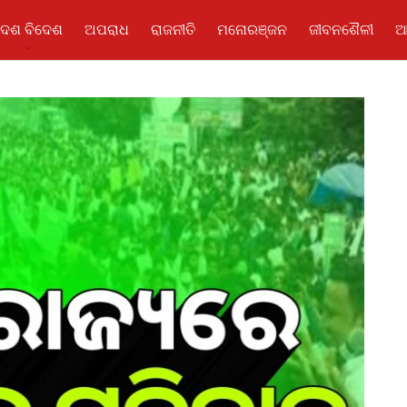
ଦେଶ ବିଦେଶ
ଅପରାଧ
ରାଜନୀତି
ମନୋରଞ୍ଜନ
ଜୀବନଶୈଳୀ
ଆ