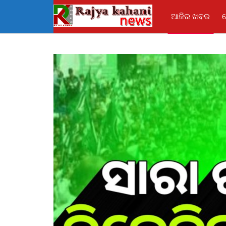
ଆଜିର ଖବର