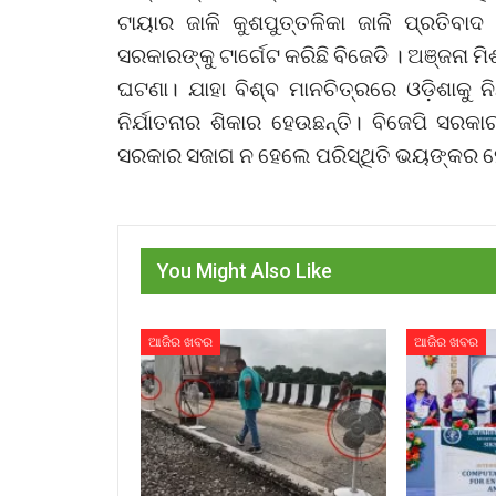
ଟାୟାର ଜାଳି କୁଶପୁତ୍ତଳିକା ଜାଳି ପ୍ରତିବାଦ
ସରକାରଙ୍କୁ ଟାର୍ଗେଟ କରିଛି ବିଜେଡି । ଅଞ୍ଜନା 
ଘଟଣା। ଯାହା ବିଶ୍ବ ମାନଚିତ୍ରରେ ଓଡ଼ିଶାକୁ ନିନ
ନିର୍ଯାତନାର ଶିକାର ହେଉଛନ୍ତି। ବିଜେପି ସରକା
ସରକାର ସଜାଗ ନ ହେଲେ ପରିସ୍ଥିତି ଭୟଙ୍କର ହ
You Might Also Like
ଆଜିର ଖବର
ଆଜିର ଖବର