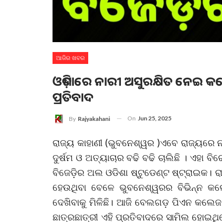
ଆଜିର ଖବର
ଓଡ଼ିଶାରେ ନାରୀ ଅସୁରକ୍ଷିତ ନେଇ କ
ପ୍ରତିବାଦ
On
Jun 25, 2025
By
Rajyakahani
ରାଜ୍ୟ କାହାଣୀ (ଭୁବନେଶ୍ୱର )ଏବେ ରାଜ୍ୟରେ 
ଦୁର୍ଷମ ଓ ଅତ୍ୟାଚାର ବଢି ବଢି ଚାଲିଛି । ଏହା
ବିଜେଡ଼ିର ଅଲ ଓଡିଶା ଷ୍ଟୁଡେଣ୍ଟ ଷ୍ଟ୍ରାଇକ। 
ହେଉଥିବା ବେଳେ ଭୁବନେଶ୍ୱରର ବିଭିନ୍ନ କଲେ
ଦେଖିବାକୁ ମିଳିଛି। ଆଜି ବେଲଗଡ଼ ପିଏନ କଲେଜ
ଛାତ୍ରଛାତ୍ରୀ ଏହି ପ୍ରତିବାଦରେ ସାମିଲ ହୋଇ