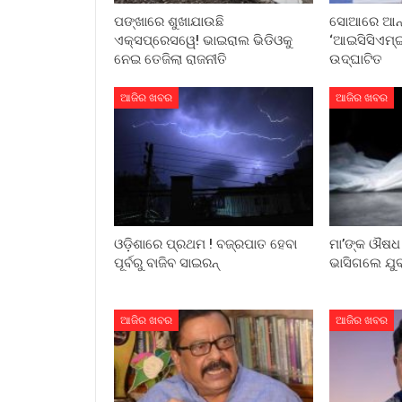
ପଙ୍ଖାରେ ଶୁଖାଯାଉଛି
ସୋଆରେ ଆନ୍ତର
ଏକ୍ସପ୍ରେସୱେ! ଭାଇରାଲ ଭିଡିଓକୁ
‘ଆଇସିସିଏମ୍‌ଇ
ନେଇ ତେଜିଲା ରାଜନୀତି
ଉଦ୍‌ଘାଟିତ
ଆଜିର ଖବର
ଆଜିର ଖବର
ଓଡ଼ିଶାରେ ପ୍ରଥମ ! ବଜ୍ରପାତ ହେବା
ମା’ଙ୍କ ଔଷଧ 
ପୂର୍ବରୁ ବାଜିବ ସାଇରନ୍
ଭାସିଗଲେ ଯୁବ
ଆଜିର ଖବର
ଆଜିର ଖବର