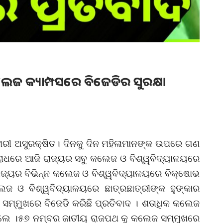
ଲେଜ କ୍ୟାମ୍ପସରେ ବିଜେଡିର ସୁରକ୍ଷା
ନାରୀ ଅସୁରକ୍ଷିତ। ଦିନକୁ ଦିନ ମହିଳାମାନଙ୍କ ଉପରେ ଗଣ
 ବିରୋଧରେ ଆଜି ରାଜ୍ୟର ସବୁ କଲେଜ ଓ ବିଶ୍ୱବିଦ୍ୟାଳୟରେ
ରାଜ୍ୟର ବିଭିନ୍ନ କଲେଜ ଓ ବିଶ୍ୱବିଦ୍ୟାଳୟରେ ବିକ୍ଷୋଭ
ଜ ଓ ବିଶ୍ୱବିଦ୍ୟାଳୟରେ ଛାତ୍ରଛାତ୍ରୀଙ୍କ ହୁଙ୍କାର
 ସମ୍ମୁଖରେ ବିଜେଡି କରିଛି ପ୍ରତିବାଦ । ଶତାଧିକ କଲେଜ
ଥିଲେ ।୫୭ ନମ୍ବର ଜାତୀୟ ରାଜପଥ କୁ କଲେଜ ସମ୍ମୁଖରେ