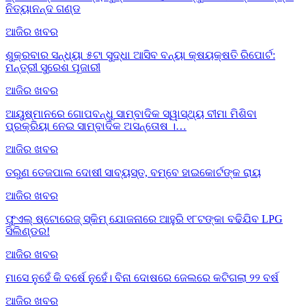
ନିତ୍ୟାନନ୍ଦ ଗଣ୍ଡ
ଆଜିର ଖବର
ଶୁକ୍ରବାର ସନ୍ଧ୍ୟା ୫ଟା ସୁଦ୍ଧା ଆସିବ ବନ୍ୟା କ୍ଷୟକ୍ଷତି ରିପୋର୍ଟ:
ମନ୍ତ୍ରୀ ସୁରେଶ ପୂଜାରୀ
ଆଜିର ଖବର
ଆୟୁଷ୍ମାନରେ ଗୋପବନ୍ଧୁ ସାମ୍ବାଦିକ ସ୍ୱାସ୍ଥ୍ୟ ବୀମା ମିଶିବା
ପ୍ରକ୍ରିୟା ନେଇ ସାମ୍ବାଦିକ ଅସନ୍ତୋଷ ।…
ଆଜିର ଖବର
ତରୁଣ ତେଜପାଲ ଦୋଷୀ ସାବ୍ୟସ୍ତ, ବମ୍ବେ ହାଇକୋର୍ଟଙ୍କ ରାୟ
ଆଜିର ଖବର
ଫୁଏଲ୍ ଷ୍ଟୋରେଜ୍ ସ୍କିମ୍ ଯୋଜନାରେ ଆହୁରି ୧୮ଟଙ୍କା ବଢିଯିବ LPG
ସିଲିଣ୍ଡର!
ଆଜିର ଖବର
ମାସେ ନୁହେଁ କି ବର୍ଷେ ନୁହେଁ। ବିନା ଦୋଷରେ ଜେଲରେ କଟିଗଲା ୨୨ ବର୍ଷ
ଆଜିର ଖବର