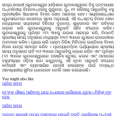
ରାଜ୍ୟ କାହାଣୀ (ଭୁବନେଶ୍ୱର )ଓଡ଼ିଶାର ଭୁବନେଶ୍ୱରର ବିଜୁ ପଟ୍ଟନାୟକ
ଅନ୍ତର୍ଜାତୀୟ ବିମାନବନ୍ଦରରୁ ଗୁରୁବାର, ଜୁନ୍ ୧୨ ତାରିଖରୁ ଆବୁଧାବିକୁ ବହୁ
ପ୍ରତୀକ୍ଷିତ ସିଧାସଳଖ ବିମାନ ସେବା ଆରମ୍ଭ ହେବ। ଏୟାରଲାଇନ୍ସର
ୱେବସାଇଟରେ ଉପଲବ୍ଧ ସୂଚନା ଅନୁଯାୟୀ, ଏହି ନନ୍-ଷ୍ଟପ୍ ବିମାନ ସେବା
ମାଧ୍ୟମରେ ସପ୍ତାହରେ ତିନିଥର ବୁଧବାର, ଶୁକ୍ରବାର ଏବଂ ରବିବାର
ଉଡ଼ାଣ କରି ଭୁବନେଶ୍ୱରକୁ ଆବୁଧାବି ସହିତ ସଂଯୋଗ କରିବ।
ଭୁବନେଶ୍ୱରରୁ ପୂର୍ବାହ୍ନ ୯ଟା ୩୫ରୁ ଉଡ଼ାଣ ଆରମ୍ଭ କରି, ବିମାନଟି
ସ୍ଥାନୀୟ ସମୟ ଅନୁସାରେ ମଧ୍ୟାହ୍ନ ୧୨ଟା ୩୫ରେ ୟୁଏଇର ରାଜଧାନୀରେ
ଅବତରଣ କରିବ। ପ୍ରାୟ ଚାରି ଘଣ୍ଟା ତିରିଶ ମିନିଟ୍‌ରେ ଇଣ୍ଡିଗୋ ବିମାନ
ନିଜର ଯାତ୍ରା ସମାପ୍ତ କରିବ । ପ୍ରତ୍ୟାବର୍ତ୍ତନ ପର୍ଯ୍ୟାୟରେ ସ୍ଥାନୀୟ
ସମୟ ଅନୁସାରେ ରାତି ୨ଟା ୩୫ରେ ଆବୁଧାବିରୁ ଉଡ଼ାଣ କରିବ ଏବଂ ପୂର୍ବାହ୍ନ
୮ଟା ୩୫ରେ ଭୁବନେଶ୍ୱରରେ ପହଞ୍ଚିବ।ୟୁଏଇ, କତାର ଏବଂ ଓମାନରେ
ବହୁସଂଖ୍ୟକ ଓଡ଼ିଆ କାମ କରୁଥିବାରୁ, ଏହି ନୂତନ ଆବୁଧାବି ସଂଯୋଗ
କର୍ମଚାରୀ ଏବଂ ବ୍ୟବସାୟିକ ଯାତ୍ରୀ ଉଭୟଙ୍କ ପାଇଁ ଅତ୍ୟନ୍ତ
ଆବଶ୍ୟକୀୟ ସୁବିଧା ଯୋଗାଇବ ବୋଲି ଆଶା କରାଯାଉଛି।
You might also like
ଆଜିର ଖବର
ମା’ଙ୍କ ଔଷଧ ଆଣିବାକୁ ଯାଇ ବନ୍ୟାରେ ଭାସିଗଲେ ଯୁବକ। ମିଳିଲା ମୃତ
ଦେହ
ଆଜିର ଖବର
ପ୍ରଥମ ଶ୍ରେଣୀ ପାଠ୍ୟ ପୁସ୍ତକରେ ହୋଇନି ତ୍ରୁଟି: ଗଣଶିକ୍ଷା ମନ୍ତ୍ରୀ