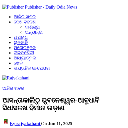
Publisher - Daily Odia News
ଆଜିର ଖବର
ଦେଶ ବିଦେଶ
ବାଣିଜ୍ୟ
ଅନ୍ୟାନ୍ୟ
ଅପରାଧ
ରାଜନୀତି
ମନୋରଞ୍ଜନ
ଜୀବନଶୈଳୀ
ଆଧ୍ୟାତ୍ମିକ
ଖେଳ
ସାପ୍ତାହିକ ଇ-ପେପର
ଆଜିର ଖବର
ଆସନ୍ତାକାଲିଠୁ ଭୁବନେଶ୍ୱର-ଆବୁଧାବି
ସିଧାସଳଖ ବିମାନ ଉଡ଼ାଣ
By
rajyakahani
On
Jun 11, 2025