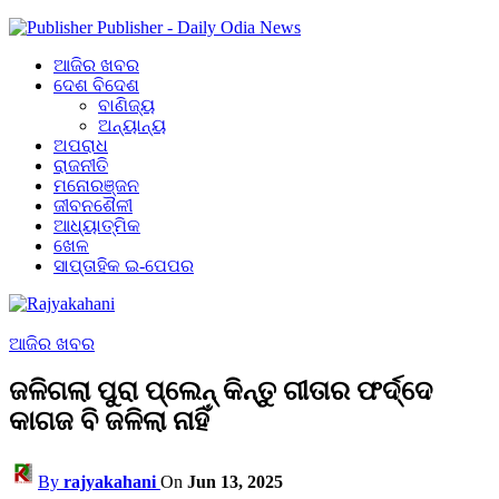
Publisher - Daily Odia News
ଆଜିର ଖବର
ଦେଶ ବିଦେଶ
ବାଣିଜ୍ୟ
ଅନ୍ୟାନ୍ୟ
ଅପରାଧ
ରାଜନୀତି
ମନୋରଞ୍ଜନ
ଜୀବନଶୈଳୀ
ଆଧ୍ୟାତ୍ମିକ
ଖେଳ
ସାପ୍ତାହିକ ଇ-ପେପର
ଆଜିର ଖବର
ଜଳିଗଲା ପୁରା ପ୍ଲେନ୍ କିନ୍ତୁ ଗୀତାର ଫର୍ଦ୍ଦେ
କାଗଜ ବି ଜଳିଲା ନାହିଁ
By
rajyakahani
On
Jun 13, 2025