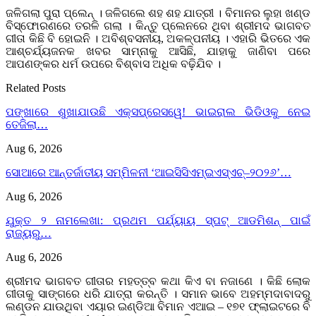
ଜଳିଗଲା ପୁରା ପ୍ଲେନ୍ । ଜଳିଗଲେ ଶହ ଶହ ଯାତ୍ରୀ । ବିମାନର ଲୁହା ଖଣ୍ଡ
ବିସ୍ଫୋରଣରେ ତରଳି ଗଲା । କିନ୍ତୁ ପ୍ଲେନରେ ଥିବା ଶ୍ରୀମଦ ଭାଗବତ
ଗୀତା କିଛି ବି ହୋଇନି । ଅବିଶ୍ବସନୀୟ, ଅକଳ୍ପନୀୟ । ଏହାରି ଭିତରେ ଏକ
ଆଶ୍ଚର୍ଯ୍ୟଜନକ ଖବର ସାମ୍ନାକୁ ଆସିଛି, ଯାହାକୁ ଜାଣିବା ପରେ
ଆପଣଙ୍କର ଧର୍ମ ଉପରେ ବିଶ୍ବାସ ଅଧିକ ବଢ଼ିଯିବ ।
Related Posts
ପଙ୍ଖାରେ ଶୁଖାଯାଉଛି ଏକ୍ସପ୍ରେସୱେ! ଭାଇରାଲ ଭିଡିଓକୁ ନେଇ
ତେଜିଲା…
Aug 6, 2026
ସୋଆରେ ଆନ୍ତର୍ଜାତୀୟ ସମ୍ମିଳନୀ ‘ଆଇସିସିଏମ୍‌ଇଏସ୍‌ଏଚ୍‌–୨୦୨୬’…
Aug 6, 2026
ଯୁକ୍ତ ୨ ନାମଲେଖା: ପ୍ରଥମ ପର୍ଯ୍ୟାୟ ସ୍ପଟ୍ ଆଡମିଶନ୍ ପାଇଁ
ରାଜ୍ୟରୁ…
Aug 6, 2026
ଶ୍ରୀମଦ ଭାଗବତ ଗୀତାର ମହତ୍ତ୍ବ କଥା କିଏ ବା ନଜାଣେ । କିଛି ଲୋକ
ଗୀତାକୁ ସାଙ୍ଗରେ ଧରି ଯାତ୍ରା କରନ୍ତି । ସମାନ ଭାବେ ଅହମ୍ମଦାବାଦରୁ
ଲଣ୍ଡନ ଯାଉଥିବା ଏୟାର ଇଣ୍ଡିଆ ବିମାନ ଏଆଇ – ୧୭୧ ଫ୍ଲାଇଟରେ ବି