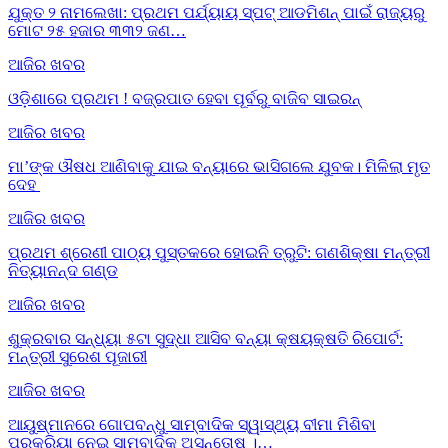
ଯୁକ୍ତ ୨ ନାମଲେଖା: ପ୍ରଥମ ପର୍ଯ୍ୟାୟ ସ୍ପଟ୍ ଆଡମିଶନ୍ ପାଇଁ ରାଜ୍ୟରୁ
ମୋଟ ୨୫ ହଜାର ୩୩୨ ଜଣ…
ଆଜିର ଖବର
ଓଡ଼ିଶାରେ ପ୍ରଥମ ! ବଜ୍ରପାତ ହେବା ପୂର୍ବରୁ ବାଜିବ ସାଇରନ୍
ଆଜିର ଖବର
ମା’ଙ୍କ ଔଷଧ ଆଣିବାକୁ ଯାଇ ବନ୍ୟାରେ ଭାସିଗଲେ ଯୁବକ। ମିଳିଲା ମୃତ
ଦେହ
ଆଜିର ଖବର
ପ୍ରଥମ ଶ୍ରେଣୀ ପାଠ୍ୟ ପୁସ୍ତକରେ ହୋଇନି ତ୍ରୁଟି: ଗଣଶିକ୍ଷା ମନ୍ତ୍ରୀ
ନିତ୍ୟାନନ୍ଦ ଗଣ୍ଡ
ଆଜିର ଖବର
ଶୁକ୍ରବାର ସନ୍ଧ୍ୟା ୫ଟା ସୁଦ୍ଧା ଆସିବ ବନ୍ୟା କ୍ଷୟକ୍ଷତି ରିପୋର୍ଟ:
ମନ୍ତ୍ରୀ ସୁରେଶ ପୂଜାରୀ
ଆଜିର ଖବର
ଆୟୁଷ୍ମାନରେ ଗୋପବନ୍ଧୁ ସାମ୍ବାଦିକ ସ୍ୱାସ୍ଥ୍ୟ ବୀମା ମିଶିବା
ପ୍ରକ୍ରିୟା ନେଇ ସାମ୍ବାଦିକ ଅସନ୍ତୋଷ ।…