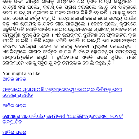
କେହି ଜଣେ ଯାତ୍ରୀ ଗୀତାକୁ ସାଙ୍ଗରେ ଧରି ହୁଏତ ଯାତ୍ରା କରୁଥିଲେ ।
ଯାତ୍ରୀ ସିନା ପ୍ଲେନ୍ କ୍ରାସ୍ ରେ ପ୍ରାଣ ହରାଇଲେ କିନ୍ତୁ ସେ ସାଙ୍ଗରେ
ନେଇ ଯାଇଥିବା ଶ୍ରୀମଦ ଭାଗବତ ଗୀତାର କିଛି ବି ହୋଇନି । ଯାହାକୁ ନେଇ
ସାରା ଦେଶରେ ଚର୍ଚ୍ଚା ବଢ଼ୁଛି ।ଉଦ୍ଧାରକାରୀ ଦଳର ଜଣେ ସଦସ୍ୟ ପାଉଁଶ
ତଳୁ ଏକ ଶ୍ରୀମଦ୍ ଭାଗବତ ଗୀତା ପାଇଥିଲେ । ତେବେ ପ୍ଲେନ୍ କ୍ରାସରେ
ସବୁକିଛି ଜଳି ପୋଡ଼ି ପାଉଁଶ ହୋଇଯାଇଥିବାବେଳେ ଶ୍ରୀମଦ୍ ଭାଗବତ ଗୀତା
ସମ୍ପୂର୍ଣ୍ଣ ସୁରକ୍ଷିତ ଥିଲା । ଏହି ଭୟଙ୍କର ଦୁର୍ଘଟଣାରେ ଫ୍ଲାଇଟର ଲୁହା
ତରଳି ଯାଇଛି । କିଛି ଲୋକ ଏମିତି ପୋଡ଼ି ଯାଇଛନ୍ତି ଯେ ସେମାନଙ୍କର
ଡିଏନଏ ପରୀକ୍ଷା ହେଲେ ବି ତାଙ୍କୁ ଚିହ୍ନିବା ମୁସ୍କିଲ ହୋଇପଡ଼ିବ ।
ଏପରିସ୍ଥଳେ ଗୀତାର ଫର୍ଦ୍ଦେ କାଗଜ ବି ନଷ୍ଟ ହୋଇନଥିବା ସମସ୍ତଙ୍କୁ
ଆଶ୍ଚର୍ଯ୍ୟଚକିତ କରୁଛି । ଦୁର୍ଘଟଣାରେ ଏଭଳି ଖବର ଶୁଣିବା ପରେ
ଲୋକମାନେ ଏହାକୁ ସବୁଠାରୁ ବଡ଼ ଚମତ୍କାର ବୋଲି କହୁଛନ୍ତି ।
You might also like
ଆଜିର ଖବର
ପଙ୍ଖାରେ ଶୁଖାଯାଉଛି ଏକ୍ସପ୍ରେସୱେ! ଭାଇରାଲ ଭିଡିଓକୁ ନେଇ
ତେଜିଲା ରାଜନୀତି
ଆଜିର ଖବର
ସୋଆରେ ଆନ୍ତର୍ଜାତୀୟ ସମ୍ମିଳନୀ ‘ଆଇସିସିଏମ୍‌ଇଏସ୍‌ଏଚ୍‌–୨୦୨୬’
ଉଦ୍‌ଘାଟିତ
ଆଜିର ଖବର