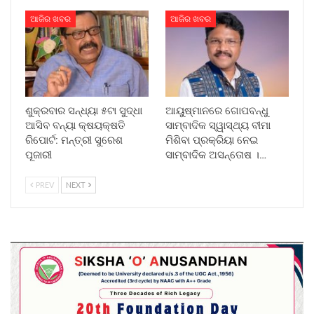
ଆଜିର ଖବର
ଆଜିର ଖବର
ଶୁକ୍ରବାର ସନ୍ଧ୍ୟା ୫ଟା ସୁଦ୍ଧା
ଆୟୁଷ୍ମାନରେ ଗୋପବନ୍ଧୁ
ଆସିବ ବନ୍ୟା କ୍ଷୟକ୍ଷତି
ସାମ୍ବାଦିକ ସ୍ୱାସ୍ଥ୍ୟ ବୀମା
ରିପୋର୍ଟ: ମନ୍ତ୍ରୀ ସୁରେଶ
ମିଶିବା ପ୍ରକ୍ରିୟା ନେଇ
ପୂଜାରୀ
ସାମ୍ବାଦିକ ଅସନ୍ତୋଷ ।…
PREV
NEXT