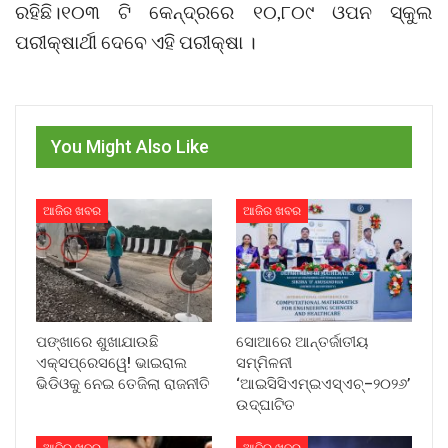
ରହିଛି।୧୦୩ ଟି କେନ୍ଦ୍ରରେ ୧୦,୮୦୯ ଓପନ ସ୍କୁଲ
ପରୀକ୍ଷାର୍ଥୀ ଦେବେ ଏହି ପରୀକ୍ଷା ।
You Might Also Like
ଆଜିର ଖବର
ଆଜିର ଖବର
ପଙ୍ଖାରେ ଶୁଖାଯାଉଛି
ସୋଆରେ ଆନ୍ତର୍ଜାତୀୟ
ଏକ୍ସପ୍ରେସୱେ! ଭାଇରାଲ
ସମ୍ମିଳନୀ
ଭିଡିଓକୁ ନେଇ ତେଜିଲା ରାଜନୀତି
‘ଆଇସିସିଏମ୍‌ଇଏସ୍‌ଏଚ୍‌–୨୦୨୬’
ଉଦ୍‌ଘାଟିତ