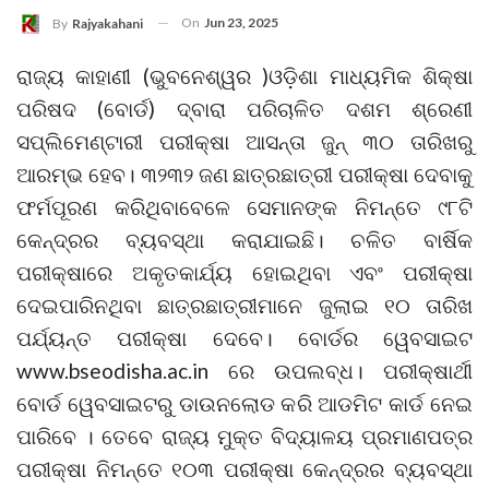
On
Jun 23, 2025
By
Rajyakahani
ରାଜ୍ୟ କାହାଣୀ (ଭୁବନେଶ୍ୱର )ଓଡ଼ିଶା ମାଧ୍ୟମିକ ଶିକ୍ଷା
ପରିଷଦ (ବୋର୍ଡ) ଦ୍ବାରା ପରିଚାଳିତ ଦଶମ ଶ୍ରେଣୀ
ସପ୍ଲିମେଣ୍ଟାରୀ ପରୀକ୍ଷା ଆସନ୍ତା ଜୁନ୍‌ ୩୦ ତାରିଖରୁ
ଆରମ୍ଭ ହେବ। ୩୨୩୨ ଜଣ ଛାତ୍ରଛାତ୍ରୀ ପରୀକ୍ଷା ଦେବାକୁ
ଫର୍ମପୂରଣ କରିଥିବାବେଳେ ସେମାନଙ୍କ ନିମନ୍ତେ ୯୮ଟି
କେନ୍ଦ୍ରର ବ୍ୟବସ୍ଥା କରାଯାଇଛି। ଚଳିତ ବାର୍ଷିକ
ପରୀକ୍ଷାରେ ଅକୃତକାର୍ଯ୍ୟ ହୋଇଥିବା ଏବଂ ପରୀକ୍ଷା
ଦେଇପାରିନଥିବା ଛାତ୍ରଛାତ୍ରୀମାନେ ଜୁଲାଇ ୧୦ ତାରିଖ
ପର୍ଯ୍ୟନ୍ତ ପରୀକ୍ଷା ଦେବେ। ବୋର୍ଡର ୱେବସାଇଟ
www.bseodisha.ac.in ରେ ଉପଲବ୍ଧ। ପରୀକ୍ଷାର୍ଥୀ
ବୋର୍ଡ ୱେବସାଇଟରୁ ଡାଉନଲୋଡ କରି ଆଡମିଟ କାର୍ଡ ନେଇ
ପାରିବେ । ତେବେ ରାଜ୍ୟ ମୁକ୍ତ ବିଦ୍ୟାଳୟ ପ୍ରମାଣପତ୍ର
ପରୀକ୍ଷା ନିମନ୍ତେ ୧୦୩ ପରୀକ୍ଷା କେନ୍ଦ୍ରର ବ୍ୟବସ୍ଥା