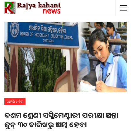
ଆଜିର ଖବର
ଦଶମ ଶ୍ରେଣୀ ସପ୍ଲିମେଣ୍ଟାରୀ ପରୀକ୍ଷା ଆସନ୍ତା
ଜୁନ୍‌ ୩୦ ତାରିଖରୁ ଆରମ୍ଭ ହେବ।