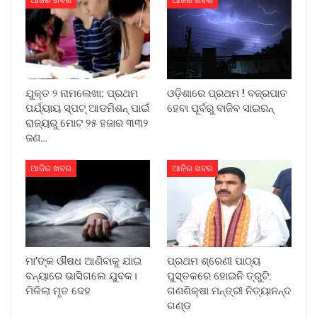
ଆଜିର ଖବର
ଆଜିର ଖବର
ଯୁକ୍ତ ୨ ନାମଲେଖା: ପ୍ରଥମ
ଓଡ଼ିଶାରେ ପ୍ରଥମ ! ବଜ୍ରପାତ
ପର୍ଯ୍ୟାୟ ସ୍ପଟ୍ ଆଡମିଶନ୍ ପାଇଁ
ହେବା ପୂର୍ବରୁ ବାଜିବ ସାଇରନ୍
ରାଜ୍ୟରୁ ମୋଟ ୨୫ ହଜାର ୩୩୨
ଜଣ…
ଆଜିର ଖବର
ଆଜିର ଖବର
ମା’ଙ୍କ ଔଷଧ ଆଣିବାକୁ ଯାଇ
ପ୍ରଥମ ଶ୍ରେଣୀ ପାଠ୍ୟ
ବନ୍ୟାରେ ଭାସିଗଲେ ଯୁବକ।
ପୁସ୍ତକରେ ହୋଇନି ତ୍ରୁଟି:
ମିଳିଲା ମୃତ ଦେହ
ଗଣଶିକ୍ଷା ମନ୍ତ୍ରୀ ନିତ୍ୟାନନ୍ଦ
ଗଣ୍ଡ