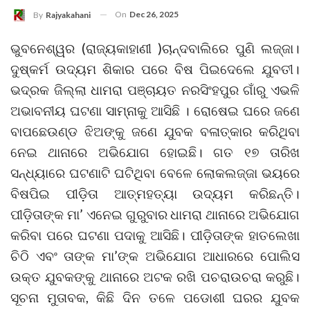
On
Dec 26, 2025
By
Rajyakahani
ଭୁବନେଶ୍ୱର (ରାଜ୍ୟକାହାଣୀ )ଚାନ୍ଦବାଲିରେ ପୁଣି ଲଜ୍ଜା।
ଦୁଷ୍କର୍ମ ଉଦ୍ୟମ ଶିକାର ପରେ ବିଷ ପିଇଦେଲେ ଯୁବତୀ।
ଭଦ୍ରକ ଜିଲ୍ଲା ଧାମରା ପଞ୍ଚାୟତ ନରସିଂହପୁର ଗାଁରୁ ଏଭଳି
ଅଭାବନୀୟ ଘଟଣା ସାମ୍ନାକୁ ଆସିଛି । ରୋଷେଇ ଘରେ ଜଣେ
ବାପଛେଉଣ୍ଡ ଝିଅଙ୍କୁ ଜଣେ ଯୁବକ ବଳାତ୍କାର କରିଥିବା
ନେଇ ଥାନାରେ ଅଭିଯୋଗ ହୋଇଛି। ଗତ ୧୭ ତାରିଖ
ସନ୍ଧ୍ୟାରେ ଘଟଣାଟି ଘଟିଥିବା ବେଳେ ଲୋକଲଜ୍ଜା ଭୟରେ
ବିଷପିଇ ପୀଡ଼ିତା ଆତ୍ମହତ୍ୟା ଉଦ୍ୟମ କରିଛନ୍ତି।
ପୀଡ଼ିତାଙ୍କ ମା’ ଏନେଇ ଗୁରୁବାର ଧାମରା ଥାନାରେ ଅଭିଯୋଗ
କରିବା ପରେ ଘଟଣା ପଦାକୁ ଆସିଛି। ପୀଡ଼ିତାଙ୍କ ହାତଲେଖା
ଚିଠି ଏବଂ ତାଙ୍କ ମା’ଙ୍କ ଅଭିଯୋଗ ଆଧାରରେ ପୋଲିସ
ଉକ୍ତ ଯୁବକଙ୍କୁ ଥାନାରେ ଅଟକ ରଖି ପଚରାଉଚରା କରୁଛି।
ସୂଚନା ମୁତାବକ, କିଛି ଦିନ ତଳେ ପଡୋଶୀ ଘରର ଯୁବକ