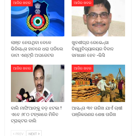
ଆଜିର ଖବର
ଆଜିର ଖବର
ଲାଞ୍ଚ ନେଉଥିବା ବେଳେ
ଖୁବଶୀଘ୍ର ରେଭେନ୍ସା
ଭିଜିଲାନ୍ସ ହାତରେ ଧରା ପଡିଲେ
ବିଶ୍ୱବିଦ୍ୟାଳୟର ବିବାଦ
ଡାଟା ଏଣ୍ଟ୍ରି ଅପରେଟର
ସମାଧାନ ହେବ -ଭିସି
ଆଜିର ଖବର
ଆଜିର ଖବର
ବାଲି ମାଫିଆଙ୍କୁ ବଡ଼ ଝଟକା !
ଆସନ୍ତା ୩୧ ତାରିଖ ଯାଏଁ ଚାଷୀ
ଏବେ ୬୮୦ ଟଙ୍କାରେ ମିଳିବ
ପଞ୍ଜିକରଣର ଶେଷ ତାରିଖ
ଟ୍ରାକ୍ଟର ବାଲି
PREV
NEXT