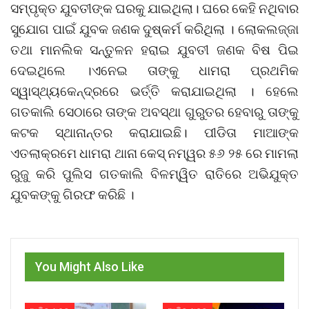
ସମ୍ପୃକ୍ତ ଯୁବତୀଙ୍କ ଘରକୁ ଯାଇଥିଲା। ଘରେ କେହି ନଥିବାର
ସୁଯୋଗ ପାଇଁ ଯୁବକ ଜଣକ ଦୁଷ୍କର୍ମ କରିଥିଲା । ଲୋକଲଜ୍ଜା
ତଥା ମାନଲିକ ସନ୍ତୁଳନ ହରାଇ ଯୁବତୀ ଜଣକ ବିଷ ପିଇ
ଦେଇଥିଲେ ।ଏନେଇ ତାଙ୍କୁ ଧାମରା ପ୍ରଥମିକ
ସ୍ୱାସ୍ଥ୍ୟକେନ୍ଦ୍ରରେ ଭର୍ତ୍ତି କରାଯାଇଥିଲା । ହେଲେ
ଗତକାଲି ସେଠାରେ ତାଙ୍କ ଅବସ୍ଥା ଗୁରୁତର ହେବାରୁ ତାଙ୍କୁ
କଟକ ସ୍ଥାନାନ୍ତର କରାଯାଇଛି। ପୀଡିତା ମାଆଙ୍କ
ଏତଲାକ୍ରମେ ଧାମରା ଥାନା କେସ୍ ନମ୍ୱର ୫୬ ୨୫ ରେ ମାମଲା
ରୁଜୁ କରି ପୁଲିସ ଗତକାଲି ବିଳମ୍ୱିତ ରାତିରେ ଅଭିଯୁକ୍ତ
ଯୁବକଙ୍କୁ ଗିରଫ କରିଛି ।
You Might Also Like