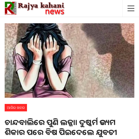
ଆଜିର ଖବର
ଚାନ୍ଦବାଲିରେ ପୁଣି ଲଜ୍ଜା। ଦୁଷ୍କର୍ମ ଉଦ୍ୟମ
ଶିକାର ପରେ ବିଷ ପିଇଦେଲେ ଯୁବତୀ