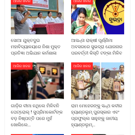
ଆଜିର ଖବର
ଆଜିର ଖବର
ସୋଆ ଯୁକ୍ତଦୁଇ
ଆସନ୍ତା ରାକ୍ଷୀ ପୂର୍ଣ୍ଣିମା
ମହାବିଦ୍ୟାଳୟରେ ନିଶା ମୁକ୍ତ
ଅବସରରେ ସୁଭଦ୍ରା ଯୋଜନାର
ପ୍ରତିଜ୍ଞା ଅଭିଯାନ କର୍ମଶାଳା
ପରବର୍ତ୍ତୀ କିସ୍ତି ଟଙ୍କା ମିଳିବ
ଆଜିର ଖବର
ଆଜିର ଖବର
ଗାଡ଼ିର ବୀମା ନଥିଲେ ମିଳିବନି
ରାମ ମେହେରଙ୍କୁ ସନ୍ଥ କବୀର
ପେଟ୍ରୋଲ୍ ! ସୁପ୍ରିମକୋର୍ଟଙ୍କ
ହ୍ୟାଣ୍ଡଲୁମ୍ ପୁରସ୍କାର ଏବଂ
ବଡ଼ ନିଷ୍ପତ୍ତି ପରେ ମୁହଁ
ପ୍ରଫୁଲ୍ଲ ସାହୁଙ୍କୁ ଜାତୀୟ
ଖୋଲିଲେ…
ହ୍ୟାଣ୍ଡଲୁମ୍…