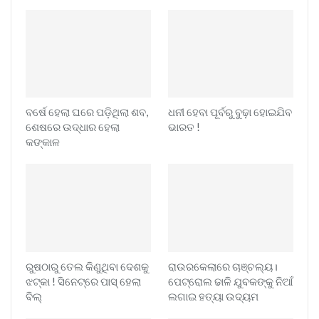
ବର୍ଷେ ହେଲା ଘରେ ପଡ଼ିଥିଲା ଶବ,
ଧନୀ ହେବା ପୂର୍ବରୁ ବୁଢ଼ା ହୋଇଯିବ
ଶେଷରେ ଉଦ୍ଧାର ହେଲା
ଭାରତ !
କଙ୍କାଳ
ରୁଷଠାରୁ ତେଲ କିଣୁଥିବା ଦେଶକୁ
ରାଉରକେଲାରେ ଚାଞ୍ଚଲ୍ୟ।
ଝଟ୍‌କା ! ସିନେଟ୍‌ରେ ପାସ୍ ହେଲା
ପେଟ୍ରୋଲ ଢାଳି ଯୁବକଙ୍କୁ ନିଆଁ
ବିଲ୍
ଲଗାଇ ହତ୍ୟା ଉଦ୍ୟମ