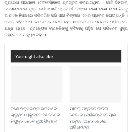
ରୂପରେଖ ପ୍ରଥମେ ୧୯୭୨ମସିହାରେ ପ୍ରସ୍ତୁତ କରାଯାଇଥିଲା । ସେହି ଦିନଠାରୁ
ଜନସଚେତନତା ସୃଷ୍ଟି କରିବାପାଇଁ ପ୍ରତିବର୍ଷ ବିଶ୍ଵର ଜଣେ ଜଣେ ଦେଶ ନିଜକୁ
ଆବାହକ ହିସାବରେ ପରିଗଣିତ କରି ସାରା ବିଶ୍ଵରେ ଏହାର ପ୍ରଚାର କରାଇଥାନ୍ତି ।
ତେବେ ଏହି ଦିବସ ସେତେବେଳ ସଫଳ ହେବ ଯେତେବେଳେ ସମସ୍ତେ ପରିବେଶର
ଯତ୍ନ ନେବେ। ପ୍ରତ୍ୟେକ ବ୍ୟକ୍ତିଙ୍କୁ ବୁଝିବାକୁ ପଡ଼ିବ ଯେ ପରିବେଶ ସୁସ୍ଥ
ରହିଲେ ମଣିଷ ସୁସ୍ଥ ରହିବ।
You might also like
ଜଣେ ଶିକ୍ଷକଙ୍କ ଭରସାରେ
ଯାତ୍ରା ମଞ୍ଚରେ ଉଡ଼ିଲା
ଚାଲୁଥିବା ସ୍କୁଲରେ ୧୫ ଦିନରେ
ଚେୟାର। ଦର୍ଶକଙ୍କ ଚେୟାର
ନିଯୁକ୍ତ ହେବେ ନୂଆ ଶିକ୍ଷକ
ମାଡ଼ରେ ଆହତ ହେଲେ
ଅଭିନେତ୍ରୀ