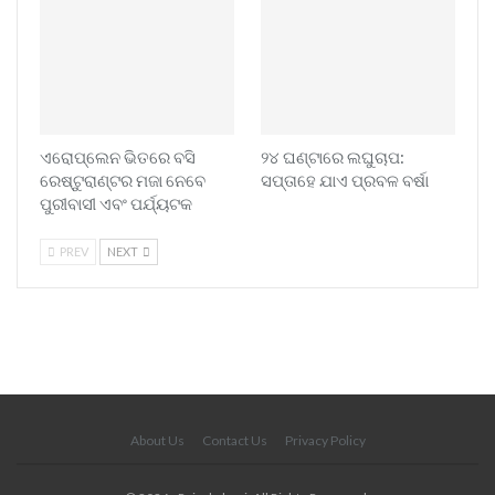
ଏରୋପ୍ଲେନ ଭିତରେ ବସି
୨୪ ଘଣ୍ଟାରେ ଲଘୁଚାପ:
ରେଷ୍ଟୁରାଣ୍ଟର ମଜା ନେବେ
ସପ୍ତାହେ ଯାଏ ପ୍ରବଳ ବର୍ଷା
ପୁରୀବାସୀ ଏବଂ ପର୍ଯ୍ୟଟକ
PREV
NEXT
About Us
Contact Us
Privacy Policy