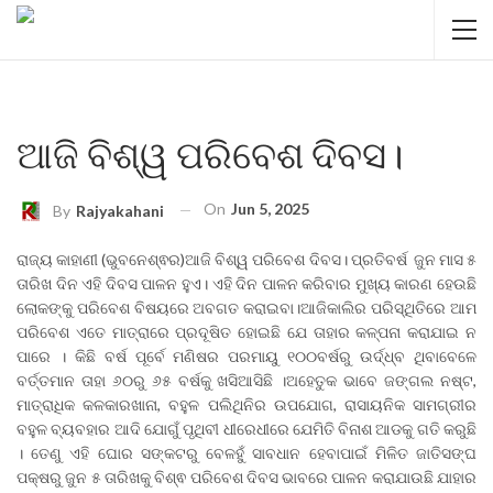
ଆଜି ବିଶ୍ୱ ପରିବେଶ ଦିବସ।
On
Jun 5, 2025
By
Rajyakahani
ରାଜ୍ୟ କାହାଣୀ (ଭୁବନେଶ୍ଵର)ଆଜି ବିଶ୍ୱ ପରିବେଶ ଦିବସ। ପ୍ରତିବର୍ଷ ଜୁନ ମାସ ୫
ତାରିଖ ଦିନ ଏହି ଦିବସ ପାଳନ ହୁଏ। ଏହି ଦିନ ପାଳନ କରିବାର ମୁଖ୍ୟ କାରଣ ହେଉଛି
ଲୋକଙ୍କୁ ପରିବେଶ ବିଷୟରେ ଅବଗତ କରାଇବା।ଆଜିକାଲିର ପରିସ୍ଥିତିରେ ଆମ
ପରିବେଶ ଏତେ ମାତ୍ରାରେ ପ୍ରଦୂଷିତ ହୋଇଛି ଯେ ତାହାର କଳ୍ପନା କରାଯାଇ ନ
ପାରେ । କିଛି ବର୍ଷ ପୂର୍ବେ ମଣିଷର ପରମାୟୁ ୧୦୦ବର୍ଷରୁ ଉର୍ଦ୍ଧ୍ବ ଥିବାବେଳେ
ବର୍ତ୍ତମାନ ତାହା ୬୦ରୁ ୬୫ ବର୍ଷକୁ ଖସିଆସିଛି ।ଅହେତୁକ ଭାବେ ଜଙ୍ଗଲ ନଷ୍ଟ,
ମାତ୍ରାଧିକ କଳକାରଖାନା, ବହୁଳ ପଲିଥିନିର ଉପଯୋଗ, ରାସାୟନିକ ସାମଗ୍ରୀର
ବହୁଳ ବ୍ୟବହାର ଆଦି ଯୋଗୁଁ ପୃଥିବୀ ଧୀରେଧୀରେ ଯେମିତି ବିନାଶ ଆଡକୁ ଗତି କରୁଛି
। ତେଣୁ ଏହି ଘୋର ସଙ୍କଟରୁ ବେଳହୁଁ ସାବଧାନ ହେବାପାଇଁ ମିଳିତ ଜାତିସଙ୍ଘ
ପକ୍ଷରୁ ଜୁନ ୫ ତାରିଖକୁ ବିଶ୍ଵ ପରିବେଶ ଦିବସ ଭାବରେ ପାଳନ କରାଯାଉଛି ଯାହାର