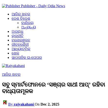
Publisher - Daily Odia News
ଆଜିର ଖବର
ଦେଶ ବିଦେଶ
ବାଣିଜ୍ୟ
ଅନ୍ୟାନ୍ୟ
ଅପରାଧ
ରାଜନୀତି
ମନୋରଞ୍ଜନ
ଜୀବନଶୈଳୀ
ଆଧ୍ୟାତ୍ମିକ
ଖେଳ
ସାପ୍ତାହିକ ଇ-ପେପର
ଆଜିର ଖବର
ସବୁ ସ୍ମାର୍ଟଫୋନରେ ‘ସଞ୍ଚାର ସାଥୀ ଆପ୍‌’ ରହିବା
ବାଧ୍ୟତାମୂଳକ
By
rajyakahani
On
Dec 2, 2025