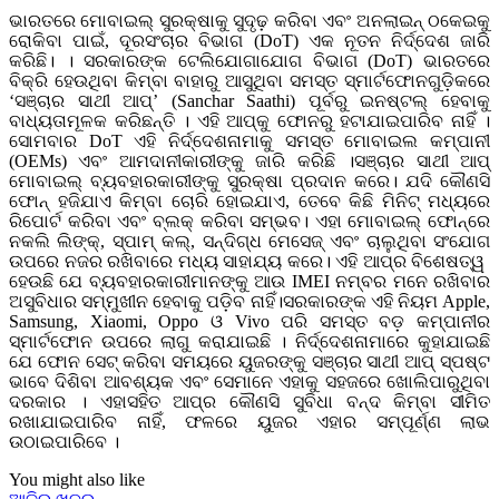
ଭାରତରେ ମୋବାଇଲ୍ ସୁରକ୍ଷାକୁ ସୁଦୃଢ଼ ​​କରିବା ଏବଂ ଅନଲାଇନ୍ ଠକେଇକୁ
ରୋକିବା ପାଇଁ, ଦୂରସଂଚାର ବିଭାଗ (DoT) ଏକ ନୂତନ ନିର୍ଦ୍ଦେଶ ଜାରି
କରିଛି। । ସରକାରଙ୍କ ଟେଲିଯୋଗାଯୋଗ ବିଭାଗ (DoT) ଭାରତରେ
ବିକ୍ରି ହେଉଥିବା କିମ୍ବା ବାହାରୁ ଆସୁଥିବା ସମସ୍ତ ସ୍ମାର୍ଟଫୋନଗୁଡ଼ିକରେ
‘ସଞ୍ଚାର ସାଥୀ ଆପ୍‌’ (Sanchar Saathi) ପୂର୍ବରୁ ଇନଷ୍ଟଲ୍‌ ହେବାକୁ
ବାଧ୍ୟତାମୂଳକ କରିଛନ୍ତି । ଏହି ଆପ୍‌କୁ ଫୋନରୁ ହଟାଯାଇପାରିବ ନାହିଁ ।
ସୋମବାର DoT ଏହି ନିର୍ଦ୍ଦେଶନାମାକୁ ସମସ୍ତ ମୋବାଇଲ କମ୍ପାନୀ
(OEMs) ଏବଂ ଆମଦାନୀକାରୀଙ୍କୁ ଜାରି କରିଛି ।ସଞ୍ଚାର ସାଥୀ ଆପ୍
ମୋବାଇଲ୍ ବ୍ୟବହାରକାରୀଙ୍କୁ ସୁରକ୍ଷା ପ୍ରଦାନ କରେ। ଯଦି କୌଣସି
ଫୋନ୍ ହଜିଯାଏ କିମ୍ବା ଚୋରି ହୋଇଯାଏ, ତେବେ କିଛି ମିନିଟ୍ ମଧ୍ୟରେ
ରିପୋର୍ଟ କରିବା ଏବଂ ବ୍ଲକ୍ କରିବା ସମ୍ଭବ। ଏହା ମୋବାଇଲ୍ ଫୋନ୍‌ରେ
ନକଲି ଲିଙ୍କ୍, ସ୍ପାମ୍ କଲ୍, ସନ୍ଦିଗ୍ଧ ମେସେଜ୍ ଏବଂ ଚାଲୁଥିବା ସଂଯୋଗ
ଉପରେ ନଜର ରଖିବାରେ ମଧ୍ୟ ସାହାଯ୍ୟ କରେ। ଏହି ଆପ୍‌ର ବିଶେଷତ୍ୱ ​​
ହେଉଛି ଯେ ବ୍ୟବହାରକାରୀମାନଙ୍କୁ ଆଉ IMEI ନମ୍ବର ମନେ ରଖିବାର
ଅସୁବିଧାର ସମ୍ମୁଖୀନ ହେବାକୁ ପଡ଼ିବ ନାହିଁ।ସରକାରଙ୍କ ଏହି ନିୟମ Apple,
Samsung, Xiaomi, Oppo ଓ Vivo ପରି ସମସ୍ତ ବଡ଼ କମ୍ପାନୀର
ସ୍ମାର୍ଟଫୋନ ଉପରେ ଲାଗୁ କରାଯାଇଛି । ନିର୍ଦ୍ଦେଶନାମାରେ କୁହାଯାଇଛି
ଯେ ଫୋନ ସେଟ୍‌ କରିବା ସମୟରେ ୟୁଜରଙ୍କୁ ସଞ୍ଚାର ସାଥୀ ଆପ୍‌ ସ୍ପଷ୍ଟ
ଭାବେ ଦିଶିବା ଆବଶ୍ୟକ ଏବଂ ସେମାନେ ଏହାକୁ ସହଜରେ ଖୋଲିପାରୁଥିବା
ଦରକାର । ଏହାସହିତ ଆପ୍‌ର କୌଣସି ସୁବିଧା ବନ୍ଦ କିମ୍ବା ସୀମିତ
ରଖାଯାଇପାରିବ ନାହିଁ, ଫଳରେ ୟୁଜର ଏହାର ସମ୍ପୂର୍ଣ୍ଣ ଲାଭ
ଉଠାଇପାରିବେ ।
You might also like