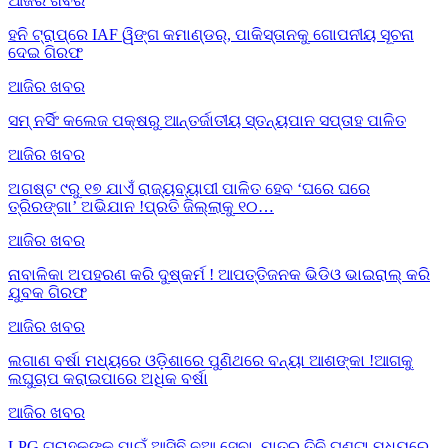
ଆଜିର ଖବର
ହନି ଟ୍ରାପ୍‌ରେ IAF ୱିଙ୍ଗ କମାଣ୍ଡର୍, ପାକିସ୍ତାନକୁ ଗୋପନୀୟ ସୂଚନା
ଦେଇ ଗିରଫ
ଆଜିର ଖବର
ସମ୍ ନର୍ସିଂ କଲେଜ ପକ୍ଷରୁ ଆନ୍ତର୍ଜାତୀୟ ସ୍ତନ୍ୟପାନ ସପ୍ତାହ ପାଳିତ
ଆଜିର ଖବର
ଅଗଷ୍ଟ ୯ରୁ ୧୭ ଯାଏଁ ରାଜ୍ୟବ୍ୟାପୀ ପାଳିତ ହେବ ‘ଘରେ ଘରେ
ତ୍ରିରଙ୍ଗା’ ଅଭିଯାନ !ପ୍ରତି ଜିଲ୍ଲାକୁ ୧୦…
ଆଜିର ଖବର
ନାବାଳିକା ଅପହରଣ କରି ଦୁଷ୍କର୍ମ ! ଆପତ୍ତିଜନକ ଭିଡିଓ ଭାଇରାଲ୍ କରି
ଯୁବକ ଗିରଫ
ଆଜିର ଖବର
ଲଗାଣ ବର୍ଷା ମଧ୍ୟରେ ଓଡ଼ିଶାରେ ପୁଣିଥରେ ବନ୍ୟା ଆଶଙ୍କା !ଆଗକୁ
ଲଘୁଚାପ କରାଇପାରେ ଅଧିକ ବର୍ଷା
ଆଜିର ଖବର
LPG ଗ୍ରାହକଙ୍କ ପାଇଁ ଆସିଛି ନୂଆ ସେବା, ମାତ୍ର ତିନି ଘଣ୍ଟା ମଧ୍ୟରେ