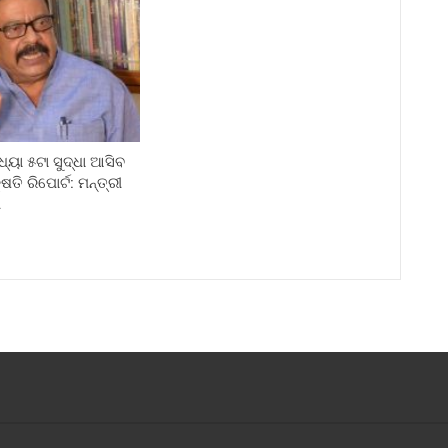
ଧ୍ୟା ୫ଟା ସୁଦ୍ଧା ଆସିବ
ଷତି ରିପୋର୍ଟ: ମନ୍ତ୍ରୀ
ୀ