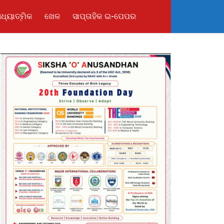
ଧ୍ୟାତ୍ମିକ
ଖେଳ
ସାପ୍ତାହିକ ଇ-ପେପର