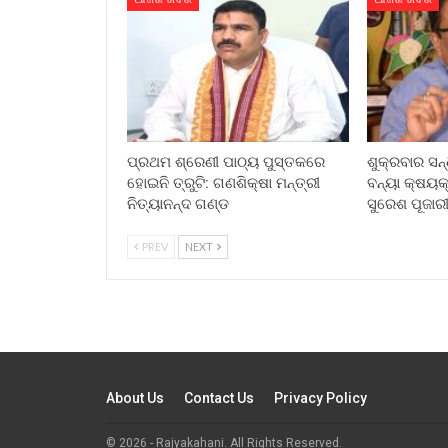
ପ୍ରଥମ ଶ୍ରେଣୀ ପାଠ୍ୟ ପୁସ୍ତକରେ
ଶୁକ୍ରବାର ସନ୍
ହୋଇନି ତ୍ରୁଟି: ଗଣଶିକ୍ଷା ମନ୍ତ୍ରୀ
ବନ୍ୟା କ୍ଷୟକ୍
ନିତ୍ୟାନନ୍ଦ ଗଣ୍ଡ
ସୁରେଶ ପୂଜାର
PREV
NEXT
About Us
Contact Us
Privacy Policy
© 2026 - Rajyakahani. All Rights Reserved.