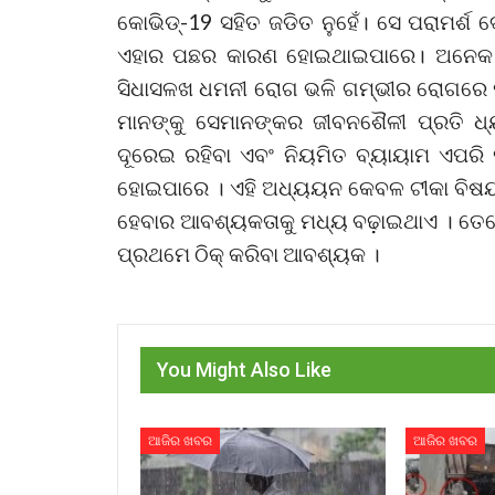
କୋଭିଡ୍-19 ସହିତ ଜଡିତ ନୁହେଁ। ସେ ପରାମର୍ଶ 
ଏହାର ପଛର କାରଣ ହୋଇଥାଇପାରେ। ଅନେକ ଯୁ
ସିଧାସଳଖ ଧମନୀ ରୋଗ ଭଳି ଗମ୍ଭୀର ରୋଗରେ ପର
ମାନଙ୍କୁ ସେମାନଙ୍କର ଜୀବନଶୈଳୀ ପ୍ରତି ଧ୍
ଦୂରେଇ ରହିବା ଏବଂ ନିୟମିତ ବ୍ୟାୟାମ ଏପରି 
ହୋଇପାରେ । ଏହି ଅଧ୍ୟୟନ କେବଳ ଟୀକା ବିଷୟର
ହେବାର ଆବଶ୍ୟକତାକୁ ମଧ୍ୟ ବଢ଼ାଇଥାଏ । ତେବ
ପ୍ରଥମେ ଠିକ୍ କରିବା ଆବଶ୍ୟକ ।
You Might Also Like
ଆଜିର ଖବର
ଆଜିର ଖବର