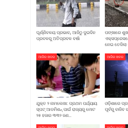
ଘୂର୍ଣ୍ଣିବଳୟ ପ୍ରଭାବ, ଆଜିଠୁ ଦୁଇଦିନ
ପଙ୍ଖାରେ ଶୁଖ
ପ୍ରବଳରୁ ଅତିପ୍ରବଳ ବର୍ଷା
ଏକ୍ସପ୍ରେସୱେ
ନେଇ ତେଜିଲା 
ଆଜିର ଖବର
ଆଜିର ଖବର
ଯୁକ୍ତ ୨ ନାମଲେଖା: ପ୍ରଥମ ପର୍ଯ୍ୟାୟ
ଓଡ଼ିଶାରେ ପ୍
ସ୍ପଟ୍ ଆଡମିଶନ୍ ପାଇଁ ରାଜ୍ୟରୁ ମୋଟ
ପୂର୍ବରୁ ବାଜିବ
୨୫ ହଜାର ୩୩୨ ଜଣ…
ଆଜିର ଖବର
ଆଜିର ଖବର