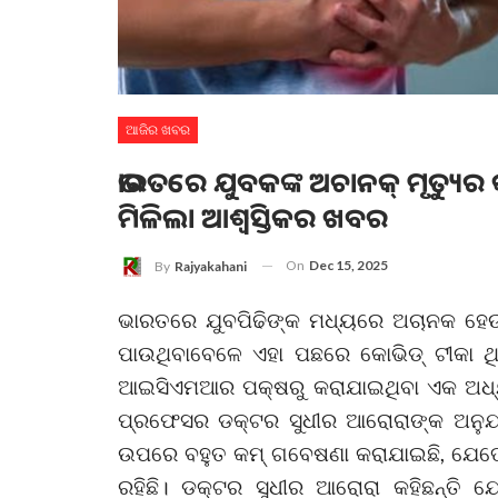
ଆଜିର ଖବର
ଭାରତରେ ଯୁବକଙ୍କ ଅଚାନକ୍ ମୃତ୍ୟୁର
ମିଳିଲା ଆଶ୍ଵସ୍ତିକର ଖବର
On
Dec 15, 2025
By
Rajyakahani
ଭାରତରେ ଯୁବପିଢିଙ୍କ ମଧ୍ୟରେ ଅଚାନକ ହେଉଥ
ପାଉଥିବାବେଳେ ଏହା ପଛରେ କୋଭିଡ୍ ଟୀକା ଥିବ
ଆଇସିଏମଆର ପକ୍ଷରୁ କରାଯାଇଥିବା ଏକ ଅଧ୍ୟ
ପ୍ରଫେସର ଡକ୍ଟର ସୁଧୀର ଆରୋରାଙ୍କ ଅନୁଯା
ଉପରେ ବହୁତ କମ୍ ଗବେଷଣା କରାଯାଇଛି, ଯେତେବ
ରହିଛି। ଡକ୍ଟର ସୁଧୀର ଆରୋରା କହିଛନ୍ତି ଯେ