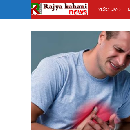
ଆଜିର ଖବର