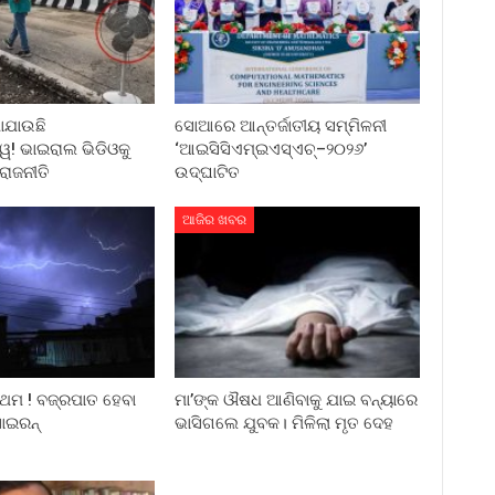
ାଯାଉଛି
ସୋଆରେ ଆନ୍ତର୍ଜାତୀୟ ସମ୍ମିଳନୀ
! ଭାଇରାଲ ଭିଡିଓକୁ
‘ଆଇସିସିଏମ୍‌ଇଏସ୍‌ଏଚ୍‌–୨୦୨୬’
ରାଜନୀତି
ଉଦ୍‌ଘାଟିତ
ଆଜିର ଖବର
ରଥମ ! ବଜ୍ରପାତ ହେବା
ମା’ଙ୍କ ଔଷଧ ଆଣିବାକୁ ଯାଇ ବନ୍ୟାରେ
 ସାଇରନ୍
ଭାସିଗଲେ ଯୁବକ। ମିଳିଲା ମୃତ ଦେହ