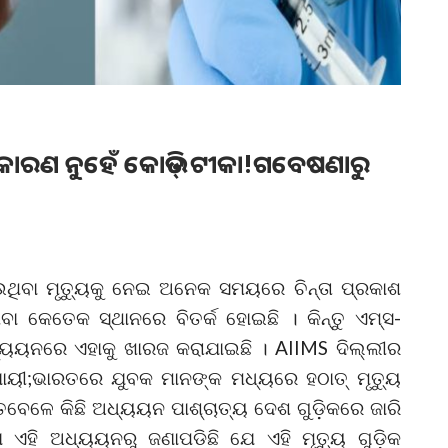
 କାରଣ ନୁହେଁ କୋଭିଡ୍ ଟୀକା!ଗବେଷଣାରୁ
ିବା ମୃତ୍ୟୁକୁ ନେଇ ଅନେକ ସମୟରେ ଚିନ୍ତା ପ୍ରକାଶ
ା କେତେକ ସ୍ଥାନରେ ବିତର୍କ ହୋଇଛି । କିନ୍ତୁ ଏମ୍ସ-
ୟନରେ ଏହାକୁ ଖାରଜ କରାଯାଇଛି । AIIMS ଦିଲ୍ଲୀର
ୟୀ;ଭାରତରେ ଯୁବକ ମାନଙ୍କ ମଧ୍ୟରେ ହଠାତ୍ ମୃତ୍ୟୁ
େଳେ କିଛି ଅଧ୍ୟୟନ ପାଶ୍ଚାତ୍ୟ ଦେଶ ଗୁଡ଼ିକରେ ଜାରି
 ଏହି ଅଧ୍ୟୟନରୁ ଜଣାପଡିଛି ଯେ ଏହି ମୃତ୍ୟୁ ଗୁଡ଼ିକ