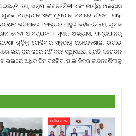
ଦେଇଛନ୍ତି ଯେ, ଖରାପ ଜୀବନଶୈଳୀ ଏବଂ କାର୍ଯ୍ୟ ଅଭ୍ୟାସ
ବକ ମଦ୍ୟପାନ ଏବଂ ଧୂମପାନ ନିଶାରେ ପୀଡିତ, ଯାହା
ିଣତ କରିପାରେ ।ଡାକ୍ତର ଆହୁରି କହିଛନ୍ତି ଯେ, ଯୁବକ
ୟାନ ଦେବା ଆବଶ୍ୟକ । ସୁସ୍ଥ ଅଭ୍ୟାସ, ମଦ୍ୟପାନରୁ
ଘଟଣା ଗୁଡ଼ିକୁ ରୋକିବାର ସବୁଠାରୁ ପ୍ରଭାବଶାଳୀ ଉପାୟ
େ ଭୟ ଦୂର କରେ ନାହିଁ ବରଂ ସ୍ୱାସ୍ଥ୍ୟ ପ୍ରତି ସଚେତନ
େ ଭଲରେ ଅଧିକ ଦିନ ବଞ୍ଚିବା ପାଇଁ ନିଜର ଜୀବନଶୈଳୀକୁ
ଆଜିର ଖବର