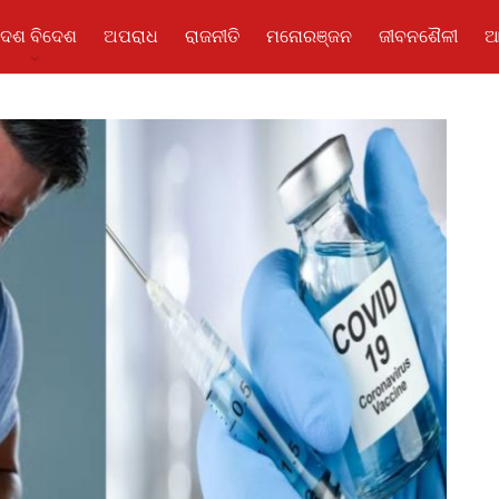
ଦେଶ ବିଦେଶ
ଅପରାଧ
ରାଜନୀତି
ମନୋରଞ୍ଜନ
ଜୀବନଶୈଳୀ
ଆ