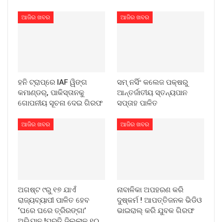
ଆଜିର ଖବର
ଆଜିର ଖବର
ହନି ଟ୍ରାପ୍‌ରେ IAF ୱିଙ୍ଗ
ସମ୍ ନର୍ସିଂ କଲେଜ ପକ୍ଷରୁ
କମାଣ୍ଡର୍, ପାକିସ୍ତାନକୁ
ଆନ୍ତର୍ଜାତୀୟ ସ୍ତନ୍ୟପାନ
ଗୋପନୀୟ ସୂଚନା ଦେଇ ଗିରଫ
ସପ୍ତାହ ପାଳିତ
ଆଜିର ଖବର
ଆଜିର ଖବର
ଅଗଷ୍ଟ ୯ରୁ ୧୭ ଯାଏଁ
ନାବାଳିକା ଅପହରଣ କରି
ରାଜ୍ୟବ୍ୟାପୀ ପାଳିତ ହେବ
ଦୁଷ୍କର୍ମ ! ଆପତ୍ତିଜନକ ଭିଡିଓ
‘ଘରେ ଘରେ ତ୍ରିରଙ୍ଗା’
ଭାଇରାଲ୍ କରି ଯୁବକ ଗିରଫ
ଅଭିଯାନ !ପ୍ରତି ଜିଲ୍ଲାକୁ ୧୦…