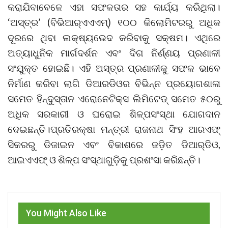
କରାଯିବାବେଳେ ଏହା ସଫଳତାର ସହ କାର୍ଯ୍ୟ କରିଥିଲା।
‘ଅସ୍ତ୍ର’ (ବିଭିଆର୍‌ଏଏଏମ୍‌) ୧୦୦ କିଲୋମିଟରରୁ ଅଧିକ
ଦୂରରେ ଥିବା ଲକ୍ଷ୍ୟଭେଦ କରିବାକୁ ସକ୍ଷମ। ଏଥିରେ
ଅତ୍ୟାଧୁନିକ ମାର୍ଗଦର୍ଶନ ଏବଂ ଦିଗ ନିର୍ଣ୍ଣୟ ପ୍ରଣାଳୀ
ସଂଯୁକ୍ତ ହୋଇଛି। ଏହି ଅସ୍ତ୍ର ପ୍ରଣାଳୀକୁ ସଫଳ ଭାବେ
ନିର୍ମାଣ କରିବା ଲାଗି ଡିଆରଡିଓର ବିଭିନ୍ନ ପ୍ରୟୋଗଶାଳା
ସମେତ ହିନ୍ଦୁସ୍ତାନ ଏରୋନେଟିକ୍ସ ଲିମିଟେଡ୍‌ ସମେତ ୫୦ରୁ
ଅଧିକ ସରକାରୀ ଓ ଘରୋଇ ଶିଳ୍ପସଂସ୍ଥା ଯୋଗଦାନ
ଦେଇଛନ୍ତି।ପ୍ରତିରକ୍ଷା ମନ୍ତ୍ରୀ ରାଜନାଥ ସିଂହ ଆରଏଫ୍‌
ସିକରରୁ ଡିଜାଇନ ଏବଂ ବିକାଶରେ ଜଡ଼ିତ ଡିଆର୍‌ଡିଓ,
ଆଇଏଏଫ୍‌ ଓ ଶିଳ୍ପ ସଂସ୍ଥାଗୁଡ଼ିକୁ ପ୍ରଶଂସା କରିଛନ୍ତି।
You Might Also Like