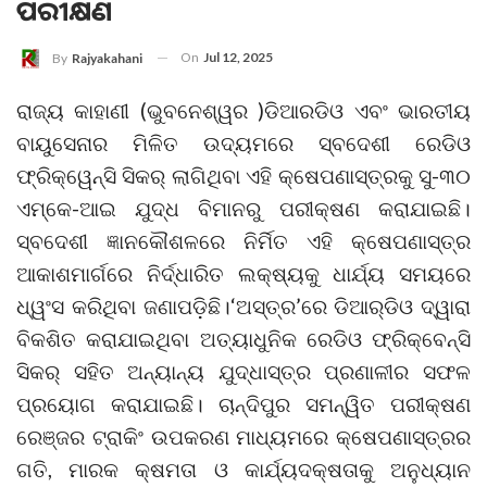
ପରୀକ୍ଷଣ
On
Jul 12, 2025
By
Rajyakahani
ରାଜ୍ୟ କାହାଣୀ (ଭୁବନେଶ୍ୱର )ଡିଆରଡିଓ ଏବଂ ଭାରତୀୟ
ବାୟୁସେନାର ମିଳିତ ଉଦ୍ୟମରେ ସ୍ବଦେଶୀ ରେଡିଓ
ଫ୍ରିକ୍ୱେନ୍ସି ସିକର୍‌ ଲାଗିଥିବା ଏହି କ୍ଷେପଣାସ୍ତ୍ରକୁ ସୁ-୩୦
ଏମ୍‌କେ-ଆଇ ଯୁଦ୍ଧ ବିମାନରୁ ପରୀକ୍ଷଣ କରାଯାଇଛି।
ସ୍ବଦେଶୀ ଜ୍ଞାନକୌଶଳରେ ନିର୍ମିତ ଏହି କ୍ଷେପଣାସ୍ତ୍ର
ଆକାଶମାର୍ଗରେ ନିର୍ଦ୍ଧାରିତ ଲକ୍ଷ୍ୟକୁ ଧାର୍ଯ୍ୟ ସମୟରେ
ଧ୍ୱଂସ କରିଥିବା ଜଣାପଡ଼ିଛି।‘ଅସ୍ତ୍ର’ରେ ଡିଆର୍‌ଡିଓ ଦ୍ୱାରା
ବିକଶିତ କରାଯାଇଥିବା ଅତ୍ୟାଧୁନିକ ରେଡିଓ ଫ୍ରିକ୍ବେନ୍‌ସି
ସିକର୍ ସହିତ ଅନ୍ୟାନ୍ୟ ଯୁଦ୍ଧାସ୍ତ୍ର ପ୍ରଣାଳୀର ସଫଳ
ପ୍ରୟୋଗ କରାଯାଇଛି। ଚାନ୍ଦିପୁର ସମନ୍ୱିତ ପରୀକ୍ଷଣ
ରେଞ୍ଜର ଟ୍ରାକିଂ ଉପକରଣ ମାଧ୍ୟମରେ କ୍ଷେପଣାସ୍ତ୍ରର
ଗତି, ମାରକ କ୍ଷମତା ଓ କାର୍ଯ୍ୟଦକ୍ଷତାକୁ ଅନୁଧ୍ୟାନ