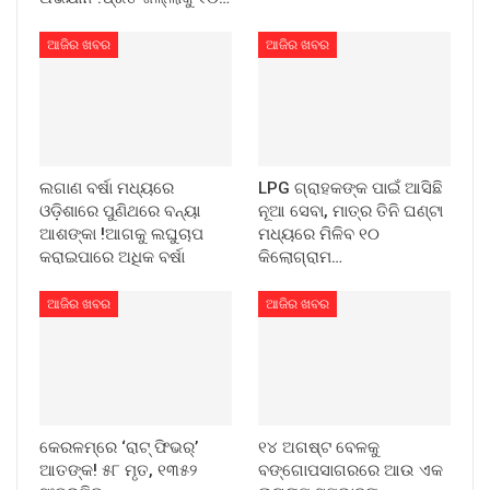
ଆଜିର ଖବର
ଆଜିର ଖବର
ଲଗାଣ ବର୍ଷା ମଧ୍ୟରେ
LPG ଗ୍ରାହକଙ୍କ ପାଇଁ ଆସିଛି
ଓଡ଼ିଶାରେ ପୁଣିଥରେ ବନ୍ୟା
ନୂଆ ସେବା, ମାତ୍ର ତିନି ଘଣ୍ଟା
ଆଶଙ୍କା !ଆଗକୁ ଲଘୁଚାପ
ମଧ୍ୟରେ ମିଳିବ ୧୦
କରାଇପାରେ ଅଧିକ ବର୍ଷା
କିଲୋଗ୍ରାମ…
ଆଜିର ଖବର
ଆଜିର ଖବର
କେରଳମ୍‌ରେ ‘ରାଟ୍ ଫିଭର୍’
୧୪ ଅଗଷ୍ଟ ବେଳକୁ
ଆତଙ୍କ! ୫୮ ମୃତ, ୧୩୫୨
ବଙ୍ଗୋପସାଗରରେ ଆଉ ଏକ