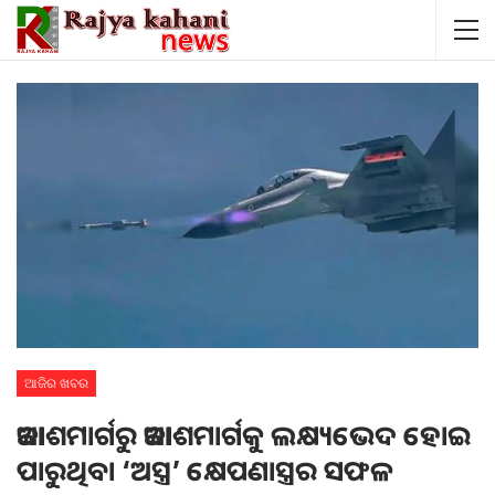
ଆଜିର ଖବର
ଆକାଶମାର୍ଗରୁ ଆକାଶମାର୍ଗକୁ ଲକ୍ଷ୍ୟଭେଦ ହୋଇ
ପାରୁଥିବା ‘ଅସ୍ତ୍ର’ କ୍ଷେପଣାସ୍ତ୍ରର ସଫଳ