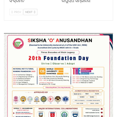
ସଂକ୍ରମିତ
ଲଘୁଚାପ ସମ୍ଭାବନା
PREV
NEXT