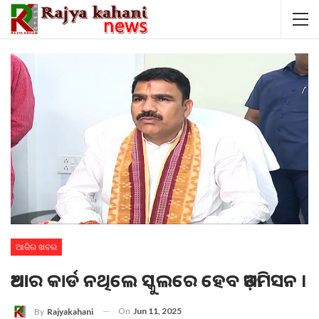
ଆଜିର ଖବର
ଆଧାର କାର୍ଡ ନଥିଲେ ସ୍କୁଲରେ ହେବ ଆଡ଼ମିସନ ।
On
Jun 11, 2025
By
Rajyakahani