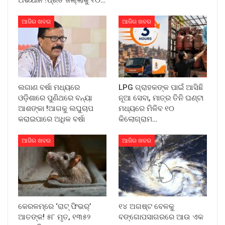
ଆଜିର ଖବର
ଆଜିର ଖବର
ଲଗାଣ ବର୍ଷା ମଧ୍ୟରେ
LPG ଗ୍ରାହକଙ୍କ ପାଇଁ ଆସିଛି
ଓଡ଼ିଶାରେ ପୁଣିଥରେ ବନ୍ୟା
ନୂଆ ସେବା, ମାତ୍ର ତିନି ଘଣ୍ଟା
ଆଶଙ୍କା !ଆଗକୁ ଲଘୁଚାପ
ମଧ୍ୟରେ ମିଳିବ ୧୦
କରାଇପାରେ ଅଧିକ ବର୍ଷା
କିଲୋଗ୍ରାମ…
ଆଜିର ଖବର
ଆଜିର ଖବର
କେରଳମ୍‌ରେ ‘ରାଟ୍ ଫିଭର୍’
୧୪ ଅଗଷ୍ଟ ବେଳକୁ
ଆତଙ୍କ! ୫୮ ମୃତ, ୧୩୫୨
ବଙ୍ଗୋପସାଗରରେ ଆଉ ଏକ