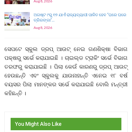
Aug 8, 2026
ଅଗଷ୍ଟ ୯ରୁ ୧୭ ଯାଏଁ ରାଜ୍ୟବ୍ୟାପୀ ପାଳିତ ହେବ ‘ଘରେ ଘରେ
ତ୍ରିରଙ୍ଗା’…
Aug 8, 2026
ସେପଟେ ସ୍କୁଲ ଡ୍ରପ୍‌ ଆଉଟ୍ ନେଇ ଗଣଶିକ୍ଷା ବିଭାଗ
ପକ୍ଷରୁ ସର୍ଭେ କରାଯାଇଛି । ଚାଇଲ୍ଡ ଟ୍ରାକିଂ ସର୍ଭେ ବିଭାଗ
ତରଫରୁ କରାଯାଇଛି । ପିଲା କେଉଁ କାରଣରୁ ଡ୍ରପ୍ ଆଉଟ୍
ହେଉଛନ୍ତି ଏବଂ ସ୍କୁଲକୁ ଯାଉନାହାନ୍ତି ଏନେଇ ୧୮ ବର୍ଷ
ବୟସର ପିଲା ମାନଙ୍କର ସର୍ଭେ କରାଯାଇଛି ବୋଲି ମନ୍ତ୍ରୀ
କହିଛନ୍ତି ।
You Might Also Like