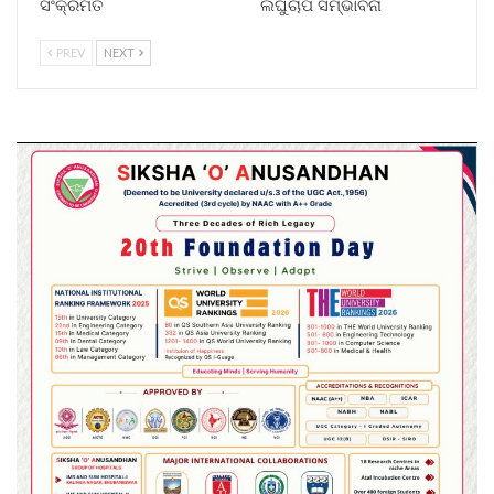
ସଂକ୍ରମିତ
ଲଘୁଚାପ ସମ୍ଭାବନା
PREV
NEXT