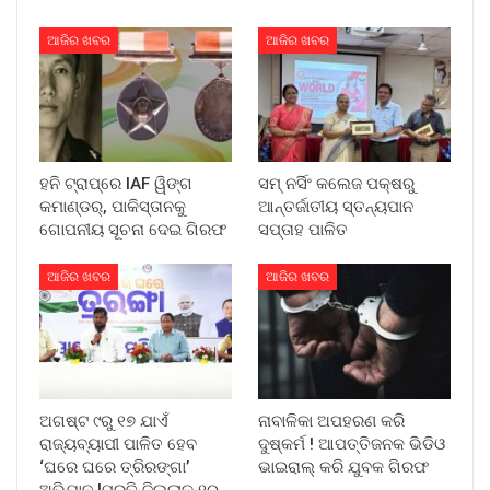
ଆଜିର ଖବର
ଆଜିର ଖବର
ହନି ଟ୍ରାପ୍‌ରେ IAF ୱିଙ୍ଗ
ସମ୍ ନର୍ସିଂ କଲେଜ ପକ୍ଷରୁ
କମାଣ୍ଡର୍, ପାକିସ୍ତାନକୁ
ଆନ୍ତର୍ଜାତୀୟ ସ୍ତନ୍ୟପାନ
ଗୋପନୀୟ ସୂଚନା ଦେଇ ଗିରଫ
ସପ୍ତାହ ପାଳିତ
ଆଜିର ଖବର
ଆଜିର ଖବର
ଅଗଷ୍ଟ ୯ରୁ ୧୭ ଯାଏଁ
ନାବାଳିକା ଅପହରଣ କରି
ରାଜ୍ୟବ୍ୟାପୀ ପାଳିତ ହେବ
ଦୁଷ୍କର୍ମ ! ଆପତ୍ତିଜନକ ଭିଡିଓ
‘ଘରେ ଘରେ ତ୍ରିରଙ୍ଗା’
ଭାଇରାଲ୍ କରି ଯୁବକ ଗିରଫ
ଅଭିଯାନ !ପ୍ରତି ଜିଲ୍ଲାକୁ ୧୦…