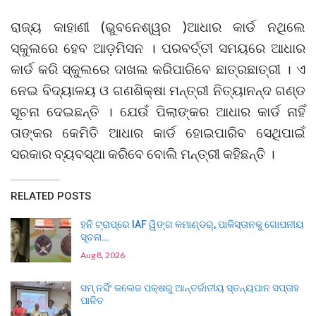
ରାଜ୍ୟ କାହାଣୀ (ଭୁବନେଶ୍ୱର )ଆଧାର କାର୍ଡ ନଥିଲେ
ସ୍କୁଲରେ ହେବ ଆଡ଼ମିସନ । ପରବର୍ତ୍ତୀ ସମୟରେ ଆଧାର
କାର୍ଡ କରି ସ୍କୁଲରେ ଦାଖଲ କରିପାରିବେ ଛାତ୍ରଛାତ୍ରୀ । ଏ
ନେଇ ବିଦ୍ୟାଳୟ ଓ ଗଣଶିକ୍ଷା ମନ୍ତ୍ରୀ ନିତ୍ୟାନନ୍ଦ ଗଣ୍ଡ
ସୂଚନା ଦେଇଛନ୍ତି । ଯେଉଁ ପିଲାଙ୍କର ଆଧାର କାର୍ଡ ନାହିଁ
ତାଙ୍କର କେମିତି ଆଧାର କାର୍ଡ ହୋଇପାରିବ ସେଥିପାଇଁ
ସରକାର ବ୍ୟବସ୍ଥା କରିବେ ବୋଲି ମନ୍ତ୍ରୀ କହିଛନ୍ତି ।
RELATED POSTS
ହନି ଟ୍ରାପ୍‌ରେ IAF ୱିଙ୍ଗ କମାଣ୍ଡର୍, ପାକିସ୍ତାନକୁ ଗୋପନୀୟ
ସୂଚନା…
Aug 8, 2026
ସମ୍ ନର୍ସିଂ କଲେଜ ପକ୍ଷରୁ ଆନ୍ତର୍ଜାତୀୟ ସ୍ତନ୍ୟପାନ ସପ୍ତାହ
ପାଳିତ