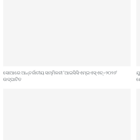
ସୋଆରେ ଆନ୍ତର୍ଜାତୀୟ ସମ୍ମିଳନୀ ‘ଆଇସିସିଏମ୍‌ଇଏସ୍‌ଏଚ୍‌–୨୦୨୬’
ଯ
ଉଦ୍‌ଘାଟିତ
ମ