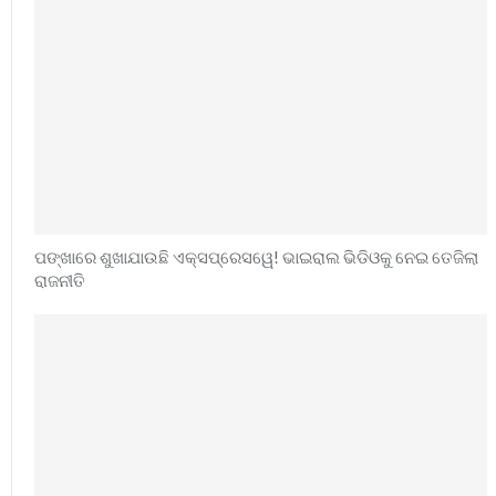
ପଙ୍ଖାରେ ଶୁଖାଯାଉଛି ଏକ୍ସପ୍ରେସୱେ! ଭାଇରାଲ ଭିଡିଓକୁ ନେଇ ତେଜିଲା
ରାଜନୀତି