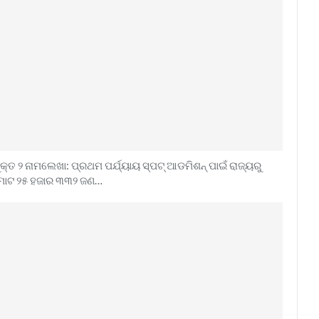
ୁକ୍ତ ୨ ନାମଲେଖା: ପ୍ରଥମ ପର୍ଯ୍ୟାୟ ସ୍ପଟ୍ ଆଡମିଶନ୍ ପାଇଁ ରାଜ୍ୟରୁ
ୋଟ ୨୫ ହଜାର ୩୩୨ ଜଣ…