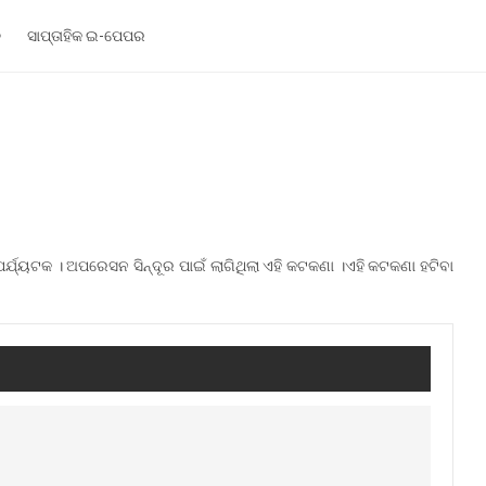
ଳ
ସାପ୍ତାହିକ ଇ-ପେପର
 ପର୍ଯ୍ୟଟକ । ଅପରେସନ ସିନ୍ଦୂର ପାଇଁ ଲାଗିଥିଲା ଏହି କଟକଣା ।ଏହି କଟକଣା ହଟିବା