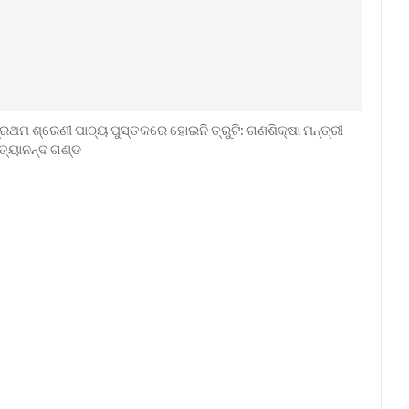
୍ରଥମ ଶ୍ରେଣୀ ପାଠ୍ୟ ପୁସ୍ତକରେ ହୋଇନି ତ୍ରୁଟି: ଗଣଶିକ୍ଷା ମନ୍ତ୍ରୀ
ିତ୍ୟାନନ୍ଦ ଗଣ୍ଡ