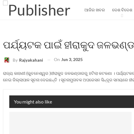
ଆଜିର ଖବର
ଦେଶ ବିଦେଶ
ପର୍ଯ୍ୟଟକ ପାଇଁ ହୀରାକୁଦ ଜଳଭଣ୍
On
Jun 3, 2025
By
Rajyakahani
ରାଜ୍ୟ କାହାଣୀ (ଭୁବନେଶ୍ୱର )ହୀରାକୁଦ ଜଳଭଣ୍ଡାରରୁ ହଟିଲା କଟକଣା । ପର୍ଯ୍ୟଟକଙ୍କ 
ନେଇ ଜିଲ୍ଲାପାଳ ସୂଚନା ଦେଇଛନ୍ତି । ସୂଚନାମୁତାବକ ଅପରେସନ ସିନ୍ଦୂର ସମୟରେ ହୀ
You might also like