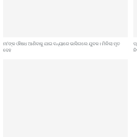
ମା’ଙ୍କ ଔଷଧ ଆଣିବାକୁ ଯାଇ ବନ୍ୟାରେ ଭାସିଗଲେ ଯୁବକ। ମିଳିଲା ମୃତ
ପ
ଦେହ
ନ