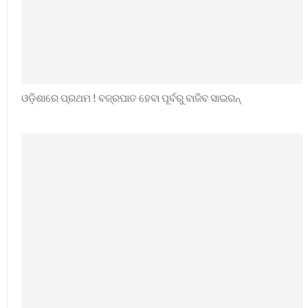
ଓଡ଼ିଶାରେ ପ୍ରଥମ ! ବଜ୍ରପାତ ହେବା ପୂର୍ବରୁ ବାଜିବ ସାଇରନ୍