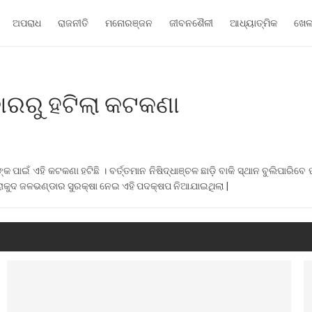
ଅପରାଧ
ରାଜନୀତି
ମନୋରଞ୍ଜନ
ଜୀବନଶୈଳୀ
ଆଧ୍ୟାତ୍ମିକ
ଖେ
ଡାରରୁ ହଟିଲା କଟକଣା
ପାଇଁ ଏହି କଟକଣା ହଟିଛି । ବର୍ତ୍ତମାନ ନିଷିଦ୍ଧାଞ୍ଚଳ ଛାଡ଼ି ବାକି ସ୍ଥାନ ବୁଲିପାରିବେ
ରାକୁଦ ଜଳଭଣ୍ଡାର ସୁରକ୍ଷା ନେଇ ଏହି ପଦକ୍ଷପ ନିଆଯାଇଥିଲା |