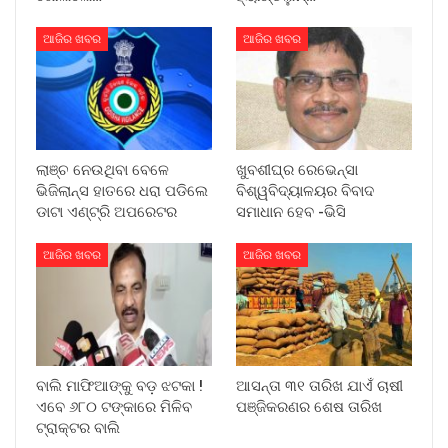
ଆଜିର ଖବର
ଆଜିର ଖବର
ଲାଞ୍ଚ ନେଉଥିବା ବେଳେ
ଖୁବଶୀଘ୍ର ରେଭେନ୍ସା
ଭିଜିଲାନ୍ସ ହାତରେ ଧରା ପଡିଲେ
ବିଶ୍ୱବିଦ୍ୟାଳୟର ବିବାଦ
ଡାଟା ଏଣ୍ଟ୍ରି ଅପରେଟର
ସମାଧାନ ହେବ -ଭିସି
ଆଜିର ଖବର
ଆଜିର ଖବର
ବାଲି ମାଫିଆଙ୍କୁ ବଡ଼ ଝଟକା !
ଆସନ୍ତା ୩୧ ତାରିଖ ଯାଏଁ ଚାଷୀ
ଏବେ ୬୮୦ ଟଙ୍କାରେ ମିଳିବ
ପଞ୍ଜିକରଣର ଶେଷ ତାରିଖ
ଟ୍ରାକ୍ଟର ବାଲି