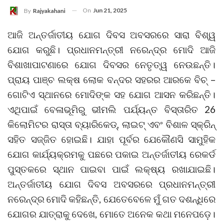
On
Jun 21, 2025
By
Rajyakahani
ଆଜି ଅନ୍ତର୍ଜାତୀୟ ଯୋଗ ଦିବସ ଅବସରରେ ସାରା ବିଶ୍ୱ
ଯୋଗ କରୁଛି। ପ୍ରଧାନମନ୍ତ୍ରୀ ନରେନ୍ଦ୍ର ମୋଦି ଆଜି
ବିଶାଖାପାଟଣାରେ ଯୋଗ ଦିବସର ନେତୃତ୍ୱ ନେଉଛନ୍ତି।
ପ୍ରାୟ ପାଞ୍ଚ ଲକ୍ଷ ଲୋକ ବନ୍ଦର ସହରର ଆରକେ ବିଚ୍ –
ଗୋଟିଏ ସ୍ଥାନରେ ମୋଦିଙ୍କ ସହ ଯୋଗ ଆସନ କରିଛନ୍ତି।
ଏଥିପାଇଁ ବେଳାଭୂମିରୁ ଭୀମଲି ପର୍ଯ୍ୟନ୍ତ ବିସ୍ତାରିତ 26
କିଲୋମିଟର ରାସ୍ତା ବ୍ୟାରିକେଡ୍, ଲାଇଟ୍ ଏବଂ ବିଶାଳ ସ୍କ୍ରିନ୍
ସହିତ ସଜ୍ଜିତ ହୋଇଛି। ଯାହା ପୂର୍ବର ଯେକୌଣସି ସାମୁହିକ
ଯୋଗ କାର୍ଯ୍ୟକ୍ରମକୁ ପଛରେ ପକାଇ ଅନ୍ତର୍ଜାତୀୟ ରେକର୍ଡ
ପୁସ୍ତକରେ ସ୍ଥାନ ପାଇବା ପାଇଁ ଲକ୍ଷ୍ୟ ରଖାଯାଇଛି।
ଅନ୍ତର୍ଜାତୀୟ ଯୋଗ ଦିବସ ଅବସରରେ ପ୍ରଧାନମନ୍ତ୍ରୀ
ନରେନ୍ଦ୍ର ମୋଦି କହିଛନ୍ତି, ଯେତେବେଳେ ମୁଁ ଗତ ଦଶନ୍ଧିରେ
ଯୋଗର ଯାତ୍ରାକୁ ଦେଖେ, ମୋତେ ଅନେକ କଥା ମନେପଡ଼େ।