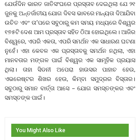
ଯେଉଁଦିନ ଭାରତ ଜାତିସଂଘରେ ପ୍ରସ୍ତାବ ଦେଇଥିଲା ଯେ ୨୧
ଜୁନକୁ ଅନ୍ତର୍ଜାତୀୟ ଯୋଗ ଦିବସ ଭାବରେ ମାନ୍ୟତା ଦିଆଯିବା
ଉଚିତ ଏବଂ ତା’ପରେ ସବୁଠାରୁ କମ ସମୟ ମଧ୍ୟରେ ବିଶ୍ୱର
୧୭୫ଟି ଦେଶ ଆମ ପ୍ରସ୍ତାବ ସହିତ ଠିଆ ହୋଇଥିଲେ। ଆଜିର
ବିଶ୍ୱରେ, ଏପରି ଏକତା, ଏପରି ସମର୍ଥନ ଏକ ସାଧାରଣ ଘଟଣା
ନୁହେଁ। ଏହା କେବଳ ଏକ ପ୍ରସ୍ତାବକୁ ସମର୍ଥନ ନଥିଲା, ଏହା
ମାନବତାର ମଙ୍ଗଳ ପାଇଁ ବିଶ୍ୱର ଏକ ସାମୂହିକ ପ୍ରୟାସ
ଥିଲା। ତାହା ସିଡନୀ ଅପେରା ହାଉସର ପାହାଚ ହେଉ,
ଏଭରେଷ୍ଟର ଶିଖର ହେଉ, କିମ୍ବା ସମୁଦ୍ରର ବିସ୍ତାର।
ସବୁଠାରୁ ସମାନ ବାର୍ତ୍ତା ଆସେ – ଯୋଗ ସମସ୍ତଙ୍କର ଏବଂ
ସମସ୍ତଙ୍କ ପାଇଁ।
You Might Also Like