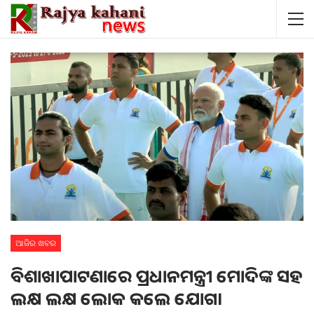
ଆଜିର ଖବର
ବିଶାଖାପାଟଣାରେ ପ୍ରଧାନମନ୍ତ୍ରୀ ମୋଦିଙ୍କ ସହ
ଲକ୍ଷ ଲକ୍ଷ ଲୋକ କଲେ ଯୋଗ।