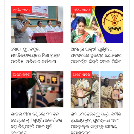
ଆଜିର ଖବର
ଆଜିର ଖବର
ସୋଆ ଯୁକ୍ତଦୁଇ
ଆସନ୍ତା ରାକ୍ଷୀ ପୂର୍ଣ୍ଣିମା
ମହାବିଦ୍ୟାଳୟରେ ନିଶା ମୁକ୍ତ
ଅବସରରେ ସୁଭଦ୍ରା ଯୋଜନାର
ପ୍ରତିଜ୍ଞା ଅଭିଯାନ କର୍ମଶାଳା
ପରବର୍ତ୍ତୀ କିସ୍ତି ଟଙ୍କା ମିଳିବ
ଆଜିର ଖବର
ଆଜିର ଖବର
ଗାଡ଼ିର ବୀମା ନଥିଲେ ମିଳିବନି
ରାମ ମେହେରଙ୍କୁ ସନ୍ଥ କବୀର
ପେଟ୍ରୋଲ୍ ! ସୁପ୍ରିମକୋର୍ଟଙ୍କ
ହ୍ୟାଣ୍ଡଲୁମ୍ ପୁରସ୍କାର ଏବଂ
ବଡ଼ ନିଷ୍ପତ୍ତି ପରେ ମୁହଁ
ପ୍ରଫୁଲ୍ଲ ସାହୁଙ୍କୁ ଜାତୀୟ
ଖୋଲିଲେ…
ହ୍ୟାଣ୍ଡଲୁମ୍…