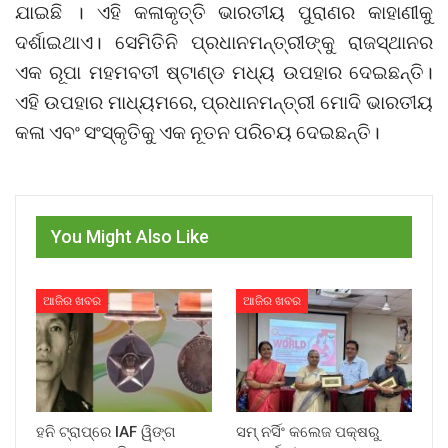
ଯାଇଛି । ଏହି କଳାକୃତ୍ତି ଭାରତୀୟ ପୁରାଣର କାହାଣୀକୁ
ଦର୍ଶାଇଥାଏ। ସେମିତିନି ପ୍ରଧାନମନ୍ତ୍ରୀଙ୍କୁ ରାଜସ୍ଥାନର
ଏକ ରୂପା ମହମବତୀ ଷ୍ଟାଣ୍ଡ ମଧ୍ୟ ଉପହାର ଦେଇଛନ୍ତି।
ଏହି ଉପହାର ମାଧ୍ୟମରେ, ପ୍ରଧାନମନ୍ତ୍ରୀ ମୋଦି ଭାରତୀୟ
କଳା ଏବଂ ସଂସ୍କୃତିକୁ ଏକ ନୂତନ ପରିଚୟ ଦେଇଛନ୍ତି।
You Might Also Like
ଆଜିର ଖବର
ଆଜିର ଖବର
ହନି ଟ୍ରାପ୍‌ରେ IAF ୱିଙ୍ଗ
ସମ୍ ନର୍ସିଂ କଲେଜ ପକ୍ଷରୁ