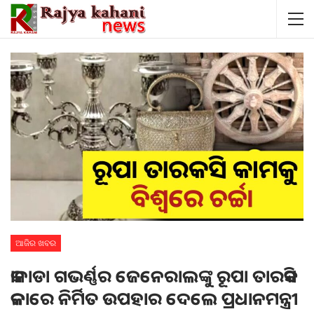
ଆଜିର ଖବର
କାନାଡା ଗଭର୍ଣ୍ଣର ଜେନେରାଲଙ୍କୁ ରୂପା ତାରକସି
କଳାରେ ନିର୍ମିତ ଉପହାର ଦେଲେ ପ୍ରଧାନମନ୍ତ୍ରୀ