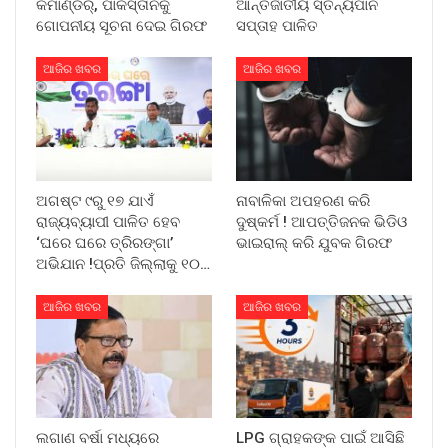
କମାଣ୍ଡର୍, ପାକିସ୍ତାନକୁ
ଆନ୍ତର୍ଜାତୀୟ ସ୍ତନ୍ୟପାନ
ଗୋପନୀୟ ସୂଚନା ଦେଇ ଗିରଫ
ସପ୍ତାହ ପାଳିତ
ଆଜିର ଖବର
ଆଜିର ଖବର
ଅଗଷ୍ଟ ୯ରୁ ୧୭ ଯାଏଁ
ନାବାଳିକା ଅପହରଣ କରି
ରାଜ୍ୟବ୍ୟାପୀ ପାଳିତ ହେବ
ଦୁଷ୍କର୍ମ ! ଆପତ୍ତିଜନକ ଭିଡିଓ
‘ଘରେ ଘରେ ତ୍ରିରଙ୍ଗା’
ଭାଇରାଲ୍ କରି ଯୁବକ ଗିରଫ
ଅଭିଯାନ !ପ୍ରତି ଜିଲ୍ଲାକୁ ୧୦…
ଆଜିର ଖବର
ଆଜିର ଖବର
ଲଗାଣ ବର୍ଷା ମଧ୍ୟରେ
LPG ଗ୍ରାହକଙ୍କ ପାଇଁ ଆସିଛି