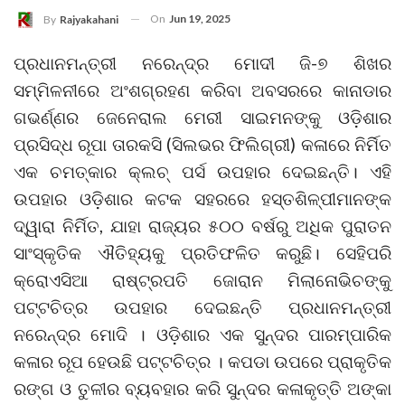
On
Jun 19, 2025
By
Rajyakahani
ପ୍ରଧାନମନ୍ତ୍ରୀ ନରେନ୍ଦ୍ର ମୋଦୀ ଜି-୭ ଶିଖର
ସମ୍ମିଳନୀରେ ଅଂଶଗ୍ରହଣ କରିବା ଅବସରରେ କାନାଡାର
ଗଭର୍ଣ୍ଣର ଜେନେରାଲ ମେରୀ ସାଇମନଙ୍କୁ ଓଡ଼ିଶାର
ପ୍ରସିଦ୍ଧ ରୂପା ତାରକସି (ସିଲଭର ଫିଲିଗ୍ରୀ) କଳାରେ ନିର୍ମିତ
ଏକ ଚମତ୍କାର କ୍ଲଚ୍ ପର୍ସ ଉପହାର ଦେଇଛନ୍ତି। ଏହି
ଉପହାର ଓଡ଼ିଶାର କଟକ ସହରରେ ହସ୍ତଶିଳ୍ପୀମାନଙ୍କ
ଦ୍ୱାରା ନିର୍ମିତ, ଯାହା ରାଜ୍ୟର ୫୦୦ ବର୍ଷରୁ ଅଧିକ ପୁରାତନ
ସାଂସ୍କୃତିକ ଐତିହ୍ୟକୁ ପ୍ରତିଫଳିତ କରୁଛି। ସେହିପରି
କ୍ରୋଏସିଆ ରାଷ୍ଟ୍ରପତି ଜୋରାନ ମିଲାନୋଭିଚଙ୍କୁ
ପଟ୍ଟଚିତ୍ର ଉପହାର ଦେଇଛନ୍ତି ପ୍ରଧାନମନ୍ତ୍ରୀ
ନରେନ୍ଦ୍ର ମୋଦି । ଓଡ଼ିଶାର ଏକ ସୁନ୍ଦର ପାରମ୍ପାରିକ
କଳାର ରୂପ ହେଉଛି ପଟ୍ଟଚିତ୍ର । କପଡା ଉପରେ ପ୍ରାକୃତିକ
ରଙ୍ଗ ଓ ତୁଳୀର ବ୍ୟବହାର କରି ସୁନ୍ଦର କଳାକୃତ୍ତି ଅଙ୍କା