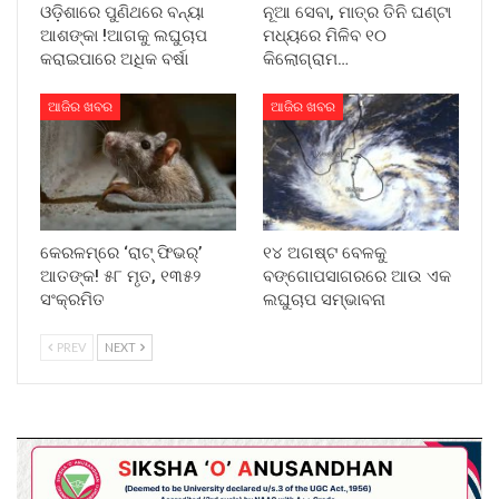
ଓଡ଼ିଶାରେ ପୁଣିଥରେ ବନ୍ୟା
ନୂଆ ସେବା, ମାତ୍ର ତିନି ଘଣ୍ଟା
ଆଶଙ୍କା !ଆଗକୁ ଲଘୁଚାପ
ମଧ୍ୟରେ ମିଳିବ ୧୦
କରାଇପାରେ ଅଧିକ ବର୍ଷା
କିଲୋଗ୍ରାମ…
ଆଜିର ଖବର
ଆଜିର ଖବର
କେରଳମ୍‌ରେ ‘ରାଟ୍ ଫିଭର୍’
୧୪ ଅଗଷ୍ଟ ବେଳକୁ
ଆତଙ୍କ! ୫୮ ମୃତ, ୧୩୫୨
ବଙ୍ଗୋପସାଗରରେ ଆଉ ଏକ
ସଂକ୍ରମିତ
ଲଘୁଚାପ ସମ୍ଭାବନା
PREV
NEXT