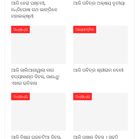
ଆଜି ହେରା ପଞ୍ଚମୀ,
ଆଜି ପବିତ୍ର ଅକ୍ଷୟ ତୃତୀୟା
ନନ୍ଦିଘୋଷ ରଥ ଭାଙ୍ଗିବେ
ମହାଲକ୍ଷ୍ମୀ
ଅନ୍ୟାନ୍ୟ
ଆଧ୍ୟାତ୍ମିକ
ଆଜି ଜାଲିଆନାୱାଲା ବାଗ
ଆଜି ପବିତ୍ର ଶ୍ରୀରାମ ନବମୀ
ହତ୍ୟାକାଣ୍ଡ ଦିବସ, ଜାଣନ୍ତୁ
ଏହାର ଇତିହାସ
ଅନ୍ୟାନ୍ୟ
ଅନ୍ୟାନ୍ୟ
ଆଜି ବିଶ୍ୱ ଘରଚଟିଆ ଦିବସ,
ଆଜି ପଖାଳ ଦିବସ । ସବୁଠି