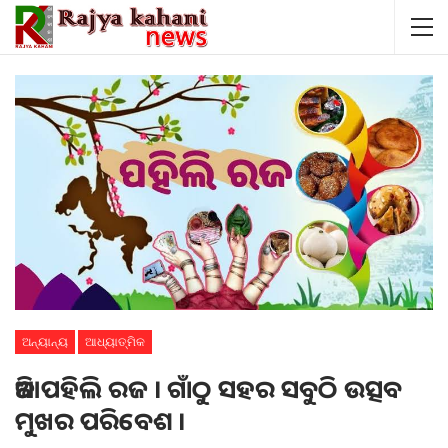
ଅନ୍ୟାନ୍ୟ
ଆଧ୍ୟାତ୍ମିକ
ଆଜି ପହିଲି ରଜ । ଗାଁଠୁ ସହର ସବୁଠି ଉତ୍ସବ
ମୁଖର ପରିବେଶ ।