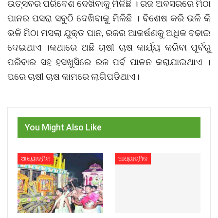
ଉତ୍ସବର ପରିବେଶ ଦେଖିବାକୁ ମିଳିଛି । ରଜ ଅବସରରେ ମିଠା
ପାନର ପସରା ସବୁଠି ଦେଖିବାକୁ ମିଳିଛି । ବିଶେଷ କରି ଭଳି କି
ଭଳି ମିଠା ମସଲା ଯୁକ୍ତ ପାନ, ରଜର ଆକର୍ଷଣକୁ ଅଧିକ ବଢାଇ
ଦେଇଥାଏ ।କଥାରେ ଅଛି ଚାଷୀ ଚାଷ କାର୍ଯ୍ୟ କରିବା ପୂର୍ବରୁ
ପରିବାର ସହ ହସଖୁସିରେ ରଜ ପର୍ବ ପାଳନ କରାଯାଇଥାଏ ।
ପରେ ଚାଷୀ ଚାଷ କାମରେ ଲାଗିପଡିଥାଏ।
You Might Also Like
ଆଧ୍ୟାତ୍ମିକ
ଆଧ୍ୟାତ୍ମିକ