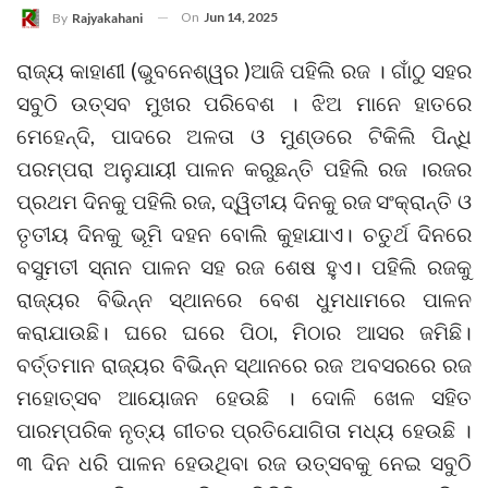
On
Jun 14, 2025
By
Rajyakahani
ରାଜ୍ୟ କାହାଣୀ (ଭୁବନେଶ୍ୱର )ଆଜି ପହିଲି ରଜ । ଗାଁଠୁ ସହର
ସବୁଠି ଉତ୍ସବ ମୁଖର ପରିବେଶ । ଝିଅ ମାନେ ହାତରେ
ମେହେନ୍ଦି, ପାଦରେ ଅଳତା ଓ ମୁଣ୍ଡରେ ଟିକିଲି ପିନ୍ଧି
ପରମ୍ପରା ଅନୁଯାୟୀ ପାଳନ କରୁଛନ୍ତି ପହିଲି ରଜ ।ରଜର
ପ୍ରଥମ ଦିନକୁ ପହିଲି ରଜ, ଦ୍ୱିତୀୟ ଦିନକୁ ରଜ ସଂକ୍ରାନ୍ତି ଓ
ତୃତୀୟ ଦିନକୁ ଭୂମି ଦହନ ବୋଲି କୁହାଯାଏ। ଚତୁର୍ଥ ଦିନରେ
ବସୁମତୀ ସ୍ନାନ ପାଳନ ସହ ରଜ ଶେଷ ହୁଏ। ପହିଲି ରଜକୁ
ରାଜ୍ୟର ବିଭିନ୍ନ ସ୍ଥାନରେ ବେଶ ଧୁମଧାମରେ ପାଳନ
କରାଯାଉଛି। ଘରେ ଘରେ ପିଠା, ମିଠାର ଆସର ଜମିଛି।
ବର୍ତ୍ତମାନ ରାଜ୍ୟର ବିଭିନ୍ନ ସ୍ଥାନରେ ରଜ ଅବସରରେ ରଜ
ମହୋତ୍ସବ ଆୟୋଜନ ହେଉଛି । ଦୋଳି ଖେଳ ସହିତ
ପାରମ୍ପରିକ ନୃତ୍ୟ ଗୀତର ପ୍ରତିଯୋଗିତା ମଧ୍ୟ ହେଉଛି ।
୩ ଦିନ ଧରି ପାଳନ ହେଉଥିବା ରଜ ଉତ୍ସବକୁ ନେଇ ସବୁଠି