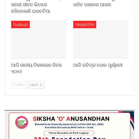
ସହରୀ ଜୀବନ ଭିତରେ
ଜମିବ ପଖାଳର ଆସର
ହଜିଗଲେଣି ଘରଚଟିଆ
ଅନ୍ୟାନ୍ୟ
ଆଧ୍ୟାତ୍ମିକ
ଆଜି ଜାତୀୟ ଟିକାକରଣ ଦିବସ
ଆଜି ପବିତ୍ର ଦୋଳ ପୂର୍ଣ୍ଣମୀ
୨୦୨୬
PREV
NEXT