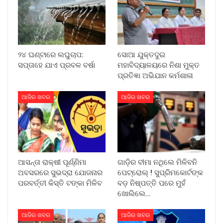
୨୪ ଘଣ୍ଟାରେ ଲଘୁଚାପ:
ସୋଆ ଯୁକ୍ତଦୁଇ
ସପ୍ତାହେ ଯାଏ ପ୍ରବଳ ବର୍ଷା
ମହାବିଦ୍ୟାଳୟରେ ନିଶା ମୁକ୍ତ
ପ୍ରତିଜ୍ଞା ଅଭିଯାନ କର୍ମଶାଳା
ଆଜିର ଖବର
ଆଜିର ଖବର
ଆସନ୍ତା ରାକ୍ଷୀ ପୂର୍ଣ୍ଣିମା
ଗାଡ଼ିର ବୀମା ନଥିଲେ ମିଳିବନି
ଅବସରରେ ସୁଭଦ୍ରା ଯୋଜନାର
ପେଟ୍ରୋଲ୍ ! ସୁପ୍ରିମକୋର୍ଟଙ୍କ
ପରବର୍ତ୍ତୀ କିସ୍ତି ଟଙ୍କା ମିଳିବ
ବଡ଼ ନିଷ୍ପତ୍ତି ପରେ ମୁହଁ
ଖୋଲିଲେ…
ଆଜିର ଖବର
ଆଜିର ଖବର