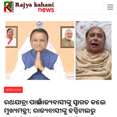
ଆଜିର ଖବର
ରଥଯାତ୍ରା ପାଇଁ ରାଜ୍ୟବାସୀଙ୍କୁ ସ୍ୱାଗତ କଲେ
ମୁଖ୍ୟମନ୍ତ୍ରୀ; ରାଜ୍ୟବାସୀଙ୍କୁ ହସ୍ପିଟାଲରୁ