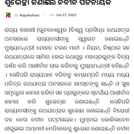
ଶୁଭେଚ୍ଛା ଜଣାଇଲେ ନବୀନ ପଟ୍ଟନାୟକ
On
Jun 27, 2025
By
Rajyakahani
ରାଜ୍ୟ କାହାଣୀ (ଭୁବନେଶ୍ୱର )ବିଶ୍ୱ ପ୍ରସିଦ୍ଧ ରଥଯାତ୍ରା
ଅବସରରେ ରାଜ୍ୟବାସୀଙ୍କୁ ସ୍ୱାଗତ ଜଣାଇଛନ୍ତି
ମୁଖ୍ୟମନ୍ତ୍ରୀ ମୋହନ ଚରଣ ମାଝୀ । ନିୟମ, ନିଷ୍ଠାର ସହ
ରଥଯାତ୍ରାରେ ସାମିଲ ହୋଇ ରଥାରୁଢ଼ ମହାପ୍ରଭୁଙ୍କ ଦିବ୍ୟ
ଦର୍ଶନ କରି ଆଶୀର୍ବାଦ ଲାଭ କରିବାକୁ ମୁଖ୍ୟମନ୍ତ୍ରୀ କହିଛନ୍ତି
। ସେହିପରି ରାଜ୍ୟପାଳ ହରିବାବୁ କମ୍ଭମ୍ପତି ମଧ୍ୟ ମଧ୍ୟ
ପବିତ୍ର ରଥଯାତ୍ରା ଅବସରରେ ସମସ୍ତଙ୍କୁ ଶାନ୍ତି ଓ ସୁଖ
ସମୃଦ୍ଧିର କାମନା କରିବା ସହ ପ୍ରଭୁଙ୍କର ସ୍ବର୍ଗୀୟ ଆଶୀର୍ବାଦ
କାମନା କରି ଶୁଭେଚ୍ଛା ଜଣାଇଛନ୍ତି ।ସେହିପରି
ରାଜ୍ୟବାସୀଙ୍କୁ ରଥଯାତ୍ରାର ଶୁଭେଛା ଜଣାଇଛନ୍ତି ବିରୋଧୀ
ଦଳ ନେତା ନବୀନ ପଟ୍ଟନାୟକ। ମୁମ୍ବାଇ କୋକିଳାବେନ
ଧୀରୁଭାଇ ଅମ୍ବାନୀ ମେଡିକାଲରୁ ଶୁଭେଛା ଜଣାଇଛନ୍ତି ନବୀନ