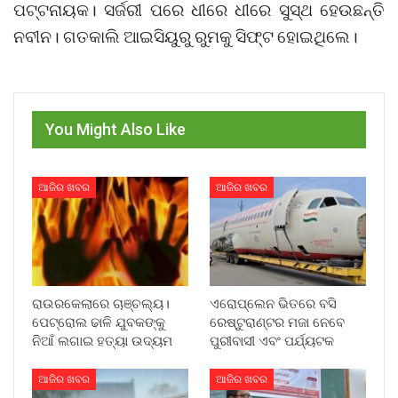
ପଟ୍ଟନାୟକ। ସର୍ଜରୀ ପରେ ଧୀରେ ଧୀରେ ସୁସ୍ଥ ହେଉଛନ୍ତି
ନବୀନ। ଗତକାଲି ଆଇସିୟୁରୁ ରୁମକୁ ସିଫ୍ଟ ହୋଇଥିଲେ।
You Might Also Like
ଆଜିର ଖବର
ଆଜିର ଖବର
ରାଉରକେଲାରେ ଚାଞ୍ଚଲ୍ୟ।
ଏରୋପ୍ଲେନ ଭିତରେ ବସି
ପେଟ୍ରୋଲ ଢାଳି ଯୁବକଙ୍କୁ
ରେଷ୍ଟୁରାଣ୍ଟର ମଜା ନେବେ
ନିଆଁ ଲଗାଇ ହତ୍ୟା ଉଦ୍ୟମ
ପୁରୀବାସୀ ଏବଂ ପର୍ଯ୍ୟଟକ
ଆଜିର ଖବର
ଆଜିର ଖବର