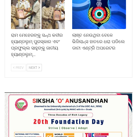
ରାମ ମେହେରଙ୍କୁ ସନ୍ଥ କବୀର
ଲାଞ୍ଚ ନେଉଥିବା ବେଳେ
ହ୍ୟାଣ୍ଡଲୁମ୍ ପୁରସ୍କାର ଏବଂ
ଭିଜିଲାନ୍ସ ହାତରେ ଧରା ପଡିଲେ
ପ୍ରଫୁଲ୍ଲ ସାହୁଙ୍କୁ ଜାତୀୟ
ଡାଟା ଏଣ୍ଟ୍ରି ଅପରେଟର
ହ୍ୟାଣ୍ଡଲୁମ୍…
PREV
NEXT