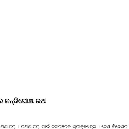
ିରେ ନନ୍ଦିଘୋଷ ରଥ
ଧ ରଥଯାତ୍ରା । ରଥଯାତ୍ରା ପାଇଁ ଚଳଚଞ୍ଚଳ ଶ୍ରୀକ୍ଷେତ୍ର । ଦେଶ ବିଦେଶର