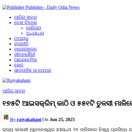
Publisher - Daily Odia News
ଆଜିର ଖବର
ଦେଶ ବିଦେଶ
ବାଣିଜ୍ୟ
ଅନ୍ୟାନ୍ୟ
ଅପରାଧ
ରାଜନୀତି
ମନୋରଞ୍ଜନ
ଜୀବନଶୈଳୀ
ଆଧ୍ୟାତ୍ମିକ
ଖେଳ
ସାପ୍ତାହିକ ଇ-ପେପର
ଆଜିର ଖବର
୧୭୫ଟି ଆଇସକ୍ରିମ୍ କାଠି ଓ ୫୫୧ଟି ତୁଳସୀ ମାଳ
By
rajyakahani
On
Jun 25, 2025
ରାଜ୍ୟ କାହାଣୀ (ଭୁବନେଶ୍ୱର )ଆସନ୍ତା ୨୭ ତାରିଖରେ ବିଶ୍ୱ ପ୍ରସିଦ୍