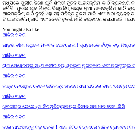
ମଧ୍ୟରେ ପୁରୀର ଜଣେ ଯୁବ ଶିଳ୍ପୀ ନୂତନ ଆଇସକ୍ରିମ କାଠି ବ୍ୟବହାର କରି
କରିଛି ।ପୁରୀର ଯୁବ ଶିଳ୍ପୀ ବିଶ୍ୱଜିତ୍ ନାୟକ ନୂଆ ଆଇସକ୍ରିମ୍ କାଠି ବ୍
ଆଇସକ୍ରିମ୍ କାଠି ନୁହେଁ ଏହା ସହ ପବିତ୍ର ତୁଳସୀ ମାଳି ଏବଂ ଅଠା ବ୍ୟବହା
ଟି ଆଇସକ୍ରିମ୍ କାଠି ଏବଂ ୫୫୧ଟି ତୁଳସୀ ମାଳି ବ୍ୟବହାର କରାଯାଇଛି । ଯେଉ
You might also like
ଆଜିର ଖବର
ଗାଡ଼ିର ବୀମା ନଥିଲେ ମିଳିବନି ପେଟ୍ରୋଲ୍ ! ସୁପ୍ରିମକୋର୍ଟଙ୍କ ବଡ଼ ନିଷ୍
ଆଜିର ଖବର
ରାମ ମେହେରଙ୍କୁ ସନ୍ଥ କବୀର ହ୍ୟାଣ୍ଡଲୁମ୍ ପୁରସ୍କାର ଏବଂ ପ୍ରଫୁଲ୍ଲ ସା
ଆଜିର ଖବର
ଲାଞ୍ଚ ନେଉଥିବା ବେଳେ ଭିଜିଲାନ୍ସ ହାତରେ ଧରା ପଡିଲେ ଡାଟା ଏଣ୍ଟ୍ରି 
ଆଜିର ଖବର
ଖୁବଶୀଘ୍ର ରେଭେନ୍ସା ବିଶ୍ୱବିଦ୍ୟାଳୟର ବିବାଦ ସମାଧାନ ହେବ -ଭିସି
ଆଜିର ଖବର
ବାଲି ମାଫିଆଙ୍କୁ ବଡ଼ ଝଟକା ! ଏବେ ୬୮୦ ଟଙ୍କାରେ ମିଳିବ ଟ୍ରାକ୍ଟର ବା