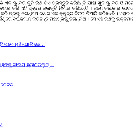
 ଏକ ସୁନ୍ଦର କୁନି ରଥ ଟିଏ ପ୍ରସ୍ତୁତ କରିଛନ୍ତି ଯାହା ଖୁବ ସୁନ୍ଦର ଓ 
ୟବହାର କରି ଏହି ସୁନ୍ଦର କଳାକୃତି ନିର୍ମାଣ କରିଛନ୍ତି । ଜଣେ କଳାକାର ଭାବ
ର କରି ପ୍ରଭୁ ଜଗନ୍ନାଥ ରଥର ଏକ କ୍ଷୁଦ୍ର ଚିତ୍ର ତିଆରି କରିଛନ୍ତି । ଏହାର 
ଁଥିରେ ବିରାଜମାନ କରିଛନ୍ତି ମହାପ୍ରଭୁ ଜଗନ୍ନାଥ । ସେ ଏହି ରଥକୁ ଭକ୍ତମାନଙ
ପତ୍ତି ପରେ ମୁହଁ ଖୋଲିଲେ…
ହୁଙ୍କୁ ଜାତୀୟ ହ୍ୟାଣ୍ଡଲୁମ୍…
ଅପରେଟର
ଲି