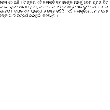
ମନୋରମ ହୋଇଛି । ତାଙ୍କର ଏହି କଳାକୃତି ସମସ୍ତଙ୍କ ମନକୁ ବେଶ ପ୍ରଭାବିତ
ରେ ସେ ନୂତନ ଆଇସକ୍ରିମ୍ କାଠିରେ ତିଆରି କରିଛନ୍ତି ଏହି କୁନି ରଥ । ଖାଲି
ଉଚ୍ଚତା ୮ ଇଞ୍ଚ ଏବଂ ପ୍ରସ୍ଥ ୭ ଇଞ୍ଚ ରହିଛି । ଏହି କଳାକୃତିରେ ମୋଟ ୧୭୫
୍କ ପାଇଁ ଉତ୍ସର୍ଗ କରିଥିବା କହିଛନ୍ତି ।