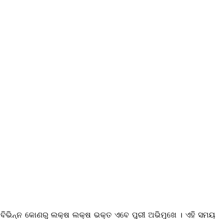
 ବିଭିନ୍ନ କୋଣରୁ ଲକ୍ଷ ଲକ୍ଷ ଭକ୍ତ ଏବେ ପୁରୀ ଅଭିମୁଖେ । ଏହି ସମୟ