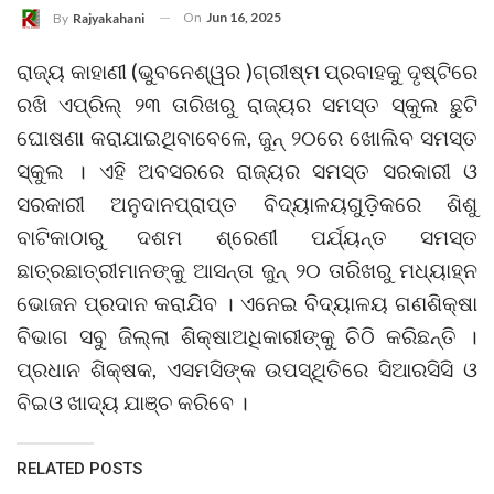
On
Jun 16, 2025
By
Rajyakahani
ରାଜ୍ୟ କାହାଣୀ (ଭୁବନେଶ୍ୱର )ଗ୍ରୀଷ୍ମ ପ୍ରବାହକୁ ଦୃଷ୍ଟିରେ
ରଖି ଏପ୍ରିଲ୍‌ ୨୩ ତାରିଖରୁ ରାଜ୍ୟର ସମସ୍ତ ସ୍କୁଲ ଛୁଟି
ଘୋଷଣା କରାଯାଇଥିବାବେଳେ, ଜୁନ୍‌ ୨୦ରେ ଖୋଲିବ ସମସ୍ତ
ସ୍କୁଲ । ଏହି ଅବସରରେ ରାଜ୍ୟର ସମସ୍ତ ସରକାରୀ ଓ
ସରକାରୀ ଅନୁଦାନପ୍ରାପ୍ତ ବିଦ୍ୟାଳୟଗୁଡ଼ିକରେ ଶିଶୁ
ବାଟିକାଠାରୁ ଦଶମ ଶ୍ରେଣୀ ପର୍ଯ୍ୟନ୍ତ ସମସ୍ତ
ଛାତ୍ରଛାତ୍ରୀମାନଙ୍କୁ ଆସନ୍ତା ଜୁନ୍ ୨୦ ତାରିଖରୁ ମଧ୍ୟାହ୍ନ
ଭୋଜନ ପ୍ରଦାନ କରାଯିବ । ଏନେଇ ବିଦ୍ୟାଳୟ ଗଣଶିକ୍ଷା
ବିଭାଗ ସବୁ ଜିଲ୍ଲା ଶିକ୍ଷାଅଧିକାରୀଙ୍କୁ ଚିଠି କରିଛନ୍ତି ।
ପ୍ରଧାନ ଶିକ୍ଷକ, ଏସମସିଙ୍କ ଉପସ୍ଥିତିରେ ସିଆରସିସି ଓ
ବିଇଓ ଖାଦ୍ୟ ଯାଞ୍ଚ କରିବେ ।
RELATED POSTS