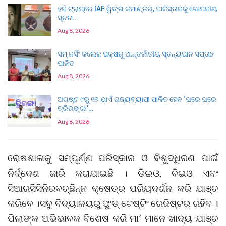
ହନି ଟ୍ରାପ୍‌ରେ IAF ୱିଙ୍ଗ କମାଣ୍ଡର୍, ପାକିସ୍ତାନକୁ ଗୋପନୀୟ
ସୂଚନା…
Aug 8, 2026
ସମ୍ ନର୍ସିଂ କଲେଜ ପକ୍ଷରୁ ଆନ୍ତର୍ଜାତୀୟ ସ୍ତନ୍ୟପାନ ସପ୍ତାହ
ପାଳିତ
Aug 8, 2026
ଅଗଷ୍ଟ ୯ରୁ ୧୭ ଯାଏଁ ରାଜ୍ୟବ୍ୟାପୀ ପାଳିତ ହେବ ‘ଘରେ ଘରେ
ତ୍ରିରଙ୍ଗା’…
Aug 8, 2026
ରୋଷଶାଳାକୁ ସମ୍ପୂର୍ଣ୍ଣ ପରିସ୍କାର ଓ ବିଶୁଦ୍ଧିରଣ ପାଇଁ
ନିର୍ଦ୍ଦେଶ ଜାରି କରାଯାଇଛି । ଡିଇଓ, ବିଇଓ ଏବଂ
ସିଆରସିସିନିରବଚ୍ଛିନ୍ନ କ୍ଷେତ୍ର ପରିୟଦର୍ଶନ କରି ଯାଞ୍ଚ
କରିବେ ।ସବୁ ବିଦ୍ୟାଳୟରୁ ଫୁଡ୍ ଟେଷ୍ଟିଂ ରେଜିଷ୍ଟର ରହିବ ।
ପିଲାଙ୍କ ଅଭିଭାବକ ବିଶେଷ କରି ମା’ ମାନେ ଖାଦ୍ୟ ଯାଞ୍ଚ