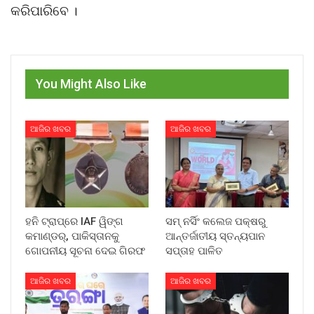
କରିପାରିବେ ।
You Might Also Like
ଆଜିର ଖବର
ଆଜିର ଖବର
ହନି ଟ୍ରାପ୍‌ରେ IAF ୱିଙ୍ଗ
ସମ୍ ନର୍ସିଂ କଲେଜ ପକ୍ଷରୁ
କମାଣ୍ଡର୍, ପାକିସ୍ତାନକୁ
ଆନ୍ତର୍ଜାତୀୟ ସ୍ତନ୍ୟପାନ
ଗୋପନୀୟ ସୂଚନା ଦେଇ ଗିରଫ
ସପ୍ତାହ ପାଳିତ
ଆଜିର ଖବର
ଆଜିର ଖବର