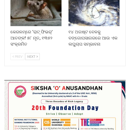
କେରଳମ୍‌ରେ ‘ରାଟ୍ ଫିଭର୍’
୧୪ ଅଗଷ୍ଟ ବେଳକୁ
ଆତଙ୍କ! ୫୮ ମୃତ, ୧୩୫୨
ବଙ୍ଗୋପସାଗରରେ ଆଉ ଏକ
ସଂକ୍ରମିତ
ଲଘୁଚାପ ସମ୍ଭାବନା
PREV
NEXT