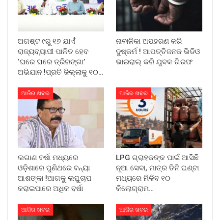
ଅଗଷ୍ଟ ୯ରୁ ୧୭ ଯାଏଁ
ନାବାଳିକା ଅପହରଣ କରି
ରାଜ୍ୟବ୍ୟାପୀ ପାଳିତ ହେବ
ଦୁଷ୍କର୍ମ ! ଆପତ୍ତିଜନକ ଭିଡିଓ
‘ଘରେ ଘରେ ତ୍ରିରଙ୍ଗା’
ଭାଇରାଲ୍ କରି ଯୁବକ ଗିରଫ
ଅଭିଯାନ !ପ୍ରତି ଜିଲ୍ଲାକୁ ୧୦…
ଆଜିର ଖବର
ଆଜିର ଖବର
ଲଗାଣ ବର୍ଷା ମଧ୍ୟରେ
LPG ଗ୍ରାହକଙ୍କ ପାଇଁ ଆସିଛି
ଓଡ଼ିଶାରେ ପୁଣିଥରେ ବନ୍ୟା
ନୂଆ ସେବା, ମାତ୍ର ତିନି ଘଣ୍ଟା
ଆଶଙ୍କା !ଆଗକୁ ଲଘୁଚାପ
ମଧ୍ୟରେ ମିଳିବ ୧୦
କରାଇପାରେ ଅଧିକ ବର୍ଷା
କିଲୋଗ୍ରାମ…
ଆଜିର ଖବର
ଆଜିର ଖବର