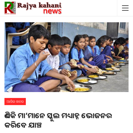
ଆଜିର ଖବର
ଏଣିକି ମା’ମାନେ ସ୍କୁଲ ମଧ୍ୟାହ୍ନ ଭୋଜନର
କରିବେ ଯାଞ୍ଚ