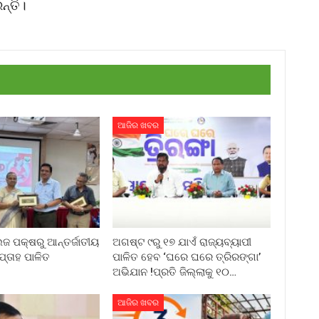
୍ତି।
ଆଜିର ଖବର
ଲେଜ ପକ୍ଷରୁ ଆନ୍ତର୍ଜାତୀୟ
ଅଗଷ୍ଟ ୯ରୁ ୧୭ ଯାଏଁ ରାଜ୍ୟବ୍ୟାପୀ
ପ୍ତାହ ପାଳିତ
ପାଳିତ ହେବ ‘ଘରେ ଘରେ ତ୍ରିରଙ୍ଗା’
ଅଭିଯାନ !ପ୍ରତି ଜିଲ୍ଲାକୁ ୧୦…
ଆଜିର ଖବର