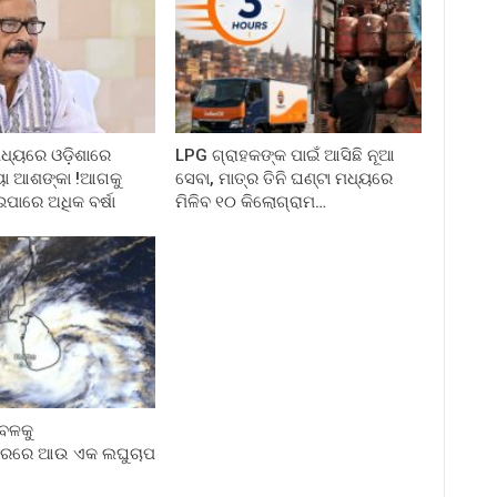
ମଧ୍ୟରେ ଓଡ଼ିଶାରେ
LPG ଗ୍ରାହକଙ୍କ ପାଇଁ ଆସିଛି ନୂଆ
ୟା ଆଶଙ୍କା !ଆଗକୁ
ସେବା, ମାତ୍ର ତିନି ଘଣ୍ଟା ମଧ୍ୟରେ
ପାରେ ଅଧିକ ବର୍ଷା
ମିଳିବ ୧୦ କିଲୋଗ୍ରାମ…
େଳକୁ
ରରେ ଆଉ ଏକ ଲଘୁଚାପ