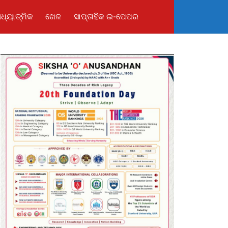
ଧ୍ୟାତ୍ମିକ
ଖେଳ
ସାପ୍ତାହିକ ଇ-ପେପର