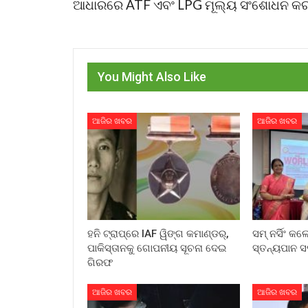
ଆଧାରରେ ATF ଏବଂ LPG ମୂଲ୍ୟ ସଂଶୋଧନ କରନ
You Might Also Like
ଆଜିର ଖବର
ଆଜିର ଖବର
ହନି ଟ୍ରାପ୍‌ରେ IAF ୱିଙ୍ଗ କମାଣ୍ଡର୍,
ସମ୍ ନର୍ସିଂ କ
ପାକିସ୍ତାନକୁ ଗୋପନୀୟ ସୂଚନା ଦେଇ
ସ୍ତନ୍ୟପାନ ସ
ଗିରଫ
ଆଜିର ଖବର
ଆଜିର ଖବର