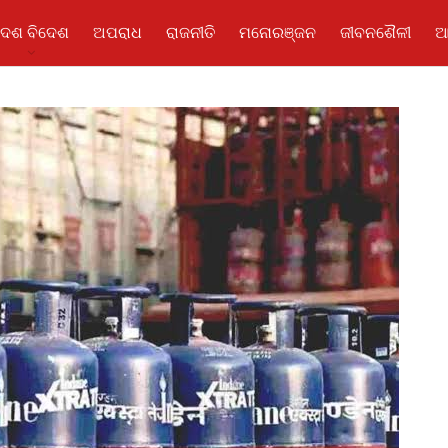
ଦେଶ ବିଦେଶ
ଅପରାଧ
ରାଜନୀତି
ମନୋରଞ୍ଜନ
ଜୀବନଶୈଳୀ
ଆ