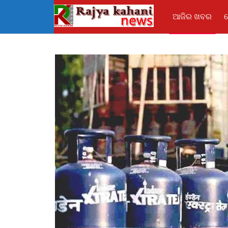
ଆଜିର ଖବର