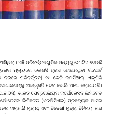
ିଥିଲା। ଏହି ପରିବର୍ତ୍ତନଗୁଡ଼ିକ ମଧ୍ୟରୁ ଗୋଟିଏ ହେଉଛି
୍ଡରର ମୂଲ୍ୟରେ କୌଣସି ହ୍ରାସ ହୋଇନଥିବା ରିପୋର୍ଟ
ର ଦରରେ ପରିବର୍ତ୍ତନ| ୧୯ କେଜି କମର୍ସିଆଲ୍‌ ଏଲ୍‌ପିଜି
ଜନସାଧାରଣଙ୍କୁ ଆଶ୍ୱସ୍ତି ଦେବ ବୋଲି ଆଶା କରାଯାଉଛି।
(ଆଇଓସି), ଭାରତ ପେଟ୍ରୋଲିୟମ କର୍ପୋରେସନ ଲିମିଟେଡ
ମ କର୍ପୋରେସନ ଲିମିଟେଡ (ଏଚପିସିଏଲ) ପ୍ରତ୍ୟେକ ମାସର
ନର ହାରାହାରି ମୂଲ୍ୟ ଏବଂ ବିଦେଶୀ ମୁଦ୍ରା ବିନିମୟ ହାର