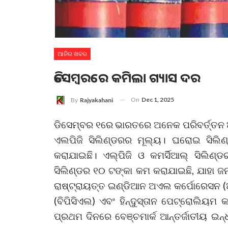
ଆଜିର ଖବର
ଡିସେମ୍ବରରେ କମିଲା ଗ୍ୟାସ ଦର
On
Dec 1, 2025
By
Rajyakahani
ଡିସେମ୍ବର ୧ରେ ଭାରତରେ ଅନେକ ପରିବର୍ତ୍ତନ ଆସ
ଏଲପିଜି ସିଲିଣ୍ଡରର ମୂଲ୍ୟ। ଘରୋଇ ସିଲିଣ
କରାଯାଇଛି। ଏଲ୍‌ପିଜି ଓ କମର୍ସିଆଲ୍ ସିଲିଣ୍ଡ
ସିଲିଣ୍ଡର ୧୦ ଟଙ୍କା କମ କରାଯାଇଛି, ଯାହା 
ରାଷ୍ଟ୍ରାୟତ୍ତ ଇଣ୍ଡିଆନ ଅଏଲ କର୍ପୋରେସନ 
(ବିପିସିଏଲ) ଏବଂ ହିନ୍ଦୁସ୍ତାନ ପେଟ୍ରୋଲିୟ
ପ୍ରଥମ ଦିନରେ ବେଞ୍ଚମାର୍କ ଆନ୍ତର୍ଜାତୀୟ ଇନ୍ଧ