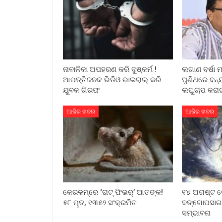
ନାବାଳିକା ଅପହରଣ କରି ଦୁଷ୍କର୍ମ !
ଲଗାଣ ବର୍ଷା 
ଆପତ୍ତିଜନକ ଭିଡିଓ ଭାଇରାଲ୍ କରି
ପୁଣିଥରେ ବନ୍
ଯୁବକ ଗିରଫ
ଲଘୁଚାପ କରାଇ
ଆଜିର ଖବର
ଆଜିର ଖବର
କେରଳମ୍‌ରେ ‘ରାଟ୍ ଫିଭର୍’ ଆତଙ୍କ!
୧୪ ଅଗଷ୍ଟ ବ
୫୮ ମୃତ, ୧୩୫୨ ସଂକ୍ରମିତ
ବଙ୍ଗୋପସାଗ
ସମ୍ଭାବନା