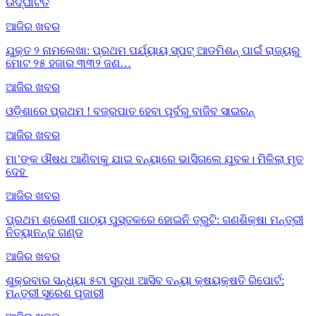
ଉଦ୍‌ଘାଟିତ
ଆଜିର ଖବର
ଯୁକ୍ତ ୨ ନାମଲେଖା: ପ୍ରଥମ ପର୍ଯ୍ୟାୟ ସ୍ପଟ୍ ଆଡମିଶନ୍ ପାଇଁ ରାଜ୍ୟରୁ
ମୋଟ ୨୫ ହଜାର ୩୩୨ ଜଣ…
ଆଜିର ଖବର
ଓଡ଼ିଶାରେ ପ୍ରଥମ ! ବଜ୍ରପାତ ହେବା ପୂର୍ବରୁ ବାଜିବ ସାଇରନ୍
ଆଜିର ଖବର
ମା’ଙ୍କ ଔଷଧ ଆଣିବାକୁ ଯାଇ ବନ୍ୟାରେ ଭାସିଗଲେ ଯୁବକ। ମିଳିଲା ମୃତ
ଦେହ
ଆଜିର ଖବର
ପ୍ରଥମ ଶ୍ରେଣୀ ପାଠ୍ୟ ପୁସ୍ତକରେ ହୋଇନି ତ୍ରୁଟି: ଗଣଶିକ୍ଷା ମନ୍ତ୍ରୀ
ନିତ୍ୟାନନ୍ଦ ଗଣ୍ଡ
ଆଜିର ଖବର
ଶୁକ୍ରବାର ସନ୍ଧ୍ୟା ୫ଟା ସୁଦ୍ଧା ଆସିବ ବନ୍ୟା କ୍ଷୟକ୍ଷତି ରିପୋର୍ଟ:
ମନ୍ତ୍ରୀ ସୁରେଶ ପୂଜାରୀ