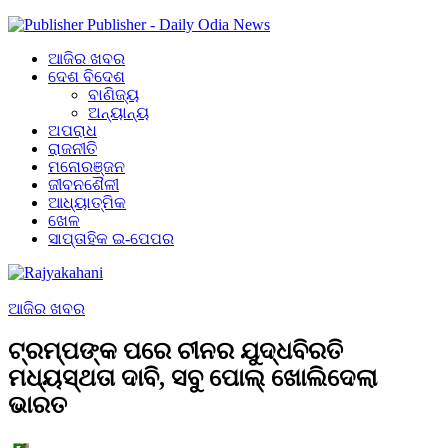
Publisher - Daily Odia News
ଆଜିର ଖବର
ଦେଶ ବିଦେଶ
ବାଣିଜ୍ୟ
ଅନ୍ୟାନ୍ୟ
ଅପରାଧ
ରାଜନୀତି
ମନୋରଞ୍ଜନ
ଜୀବନଶୈଳୀ
ଆଧ୍ୟାତ୍ମିକ
ଖେଳ
ସାପ୍ତାହିକ ଇ-ପେପର
ଆଜିର ଖବର
ଟ୍ରମ୍ପଙ୍କ ପରେ ଚୀନର ଯୁଦ୍ଧବିରତି
ମଧ୍ୟସ୍ଥତା ଦାବି, ସବୁ ପୋଲ୍‌ ଖୋଲିଦେଲା
ଭାରତ