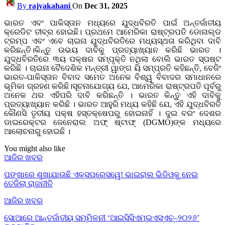
By
rajyakahani
On
Dec 31, 2025
ଭାରତ ଏବଂ ପାକିସ୍ତାନ ମଧ୍ୟରେ ଯୁଦ୍ଧବିରତି ପାଇଁ ଅନ୍ତର୍ଜାତୀୟ
କ୍ରେଡିଟ ତୀବ୍ର ହୋଇଛି। ପ୍ରଥମେ ଆମେରିକା ରାଷ୍ଟ୍ରପତି ଡୋନାଲ୍ଡ
ଟ୍ରମ୍ପ ଏବଂ ଏବେ ଚାଇନା ଯୁଦ୍ଧବିରତିରେ ମଧ୍ୟସ୍ଥତା କରିଥିବା ଦାବି
କରିଛନ୍ତି।କିନ୍ତୁ ଉଭୟ ଦାବିକୁ ପ୍ରତ୍ୟାଖ୍ୟାନ କରିଛି ଭାରତ ।
ଯୁଦ୍ଧବିରତିରେ ୩ୟ ପକ୍ଷର ସମ୍ପୃକ୍ତି ନଥିଲା ବୋଲି ଭାରତ ସ୍ପଷ୍ଟ
କରିଛି । ଚାଇନା ବୈଦେଶିକ ମନ୍ତ୍ରୀ ୱାଙ୍ଗ ୟି ସମ୍ପ୍ରତି କହିଛନ୍ତି, ବେଜିଂ
ଭାରତ-ପାକିସ୍ତାନ ବିବାଦ ସମେତ ଅନେକ ବିଶ୍ୱ ବିବାଦର ସମାଧାନରେ
ଭୂମିକା ଗ୍ରହଣ କରିଛି।ସୂଚନାଯୋଗ୍ୟ ଯେ, ଆମେରିକା ରାଷ୍ଟ୍ରପତି ପୂର୍ବରୁ
ଅନେକ ଥର ଏହିପରି ଦାବି କରିଛନ୍ତି । ଭାରତ କିନ୍ତୁ ଏହି ଦାବିକୁ
ପ୍ରତ୍ୟାଖ୍ୟାନ କରିଛି । ଭାରତ ଆହୁରି ମଧ୍ୟ କହିଛି ଯେ, ଏହି ଯୁଦ୍ଧବିରତି
କୌଣସି ତୃତୀୟ ପକ୍ଷ ହସ୍ତକ୍ଷେପରୁ ହୋଇନାହିଁ । ଦୁଇ ବରଂ ଦେଶର
ଡାଇରେକ୍ଟର ଜେନେରାଲ ଅଫ୍ ଷ୍ଟାଫ୍ (DGMO)ଙ୍କ ମଧ୍ୟରେ
ଆଲୋଚନାରୁ ହୋଇଛି ।
You might also like
ଆଜିର ଖବର
ପଙ୍ଖାରେ ଶୁଖାଯାଉଛି ଏକ୍ସପ୍ରେସୱେ! ଭାଇରାଲ ଭିଡିଓକୁ ନେଇ
ତେଜିଲା ରାଜନୀତି
ଆଜିର ଖବର
ସୋଆରେ ଆନ୍ତର୍ଜାତୀୟ ସମ୍ମିଳନୀ ‘ଆଇସିସିଏମ୍‌ଇଏସ୍‌ଏଚ୍‌–୨୦୨୬’