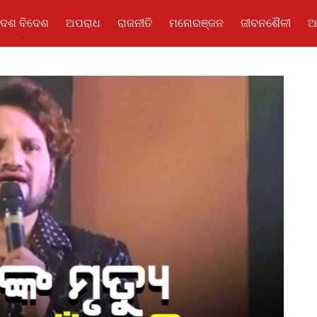
ଦେଶ ବିଦେଶ
ଅପରାଧ
ରାଜନୀତି
ମନୋରଞ୍ଜନ
ଜୀବନଶୈଳୀ
ଆ