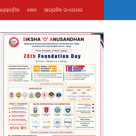
ଧ୍ୟାତ୍ମିକ
ଖେଳ
ସାପ୍ତାହିକ ଇ-ପେପର