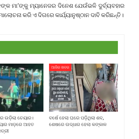
ଙ୍କ ମା’ଙ୍କୁ ମ୍ୟାନେଜର ଦିନେଶ ଯେଉଁଭଳି ଦୁର୍ବ୍ୟବହାର
ମାଲୋଚନା କରି ଏ ଦିଗରେ କାର୍ଯ୍ୟାନୁଷ୍ଠାନ ଦାବି କରିଛନ୍ତି।
ଆଜିର ଖବର
ରେ ଉଡ଼ିଲା ଚେୟାର।
ବର୍ଷେ ହେଲା ଘରେ ପଡ଼ିଥିଲା ଶବ,
େୟାର ମାଡ଼ରେ ଆହତ
ଶେଷରେ ଉଦ୍ଧାର ହେଲା କଙ୍କାଳ
ତ୍ରୀ