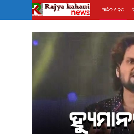
ଆଜିର ଖବର