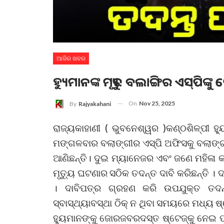
ଆଜିର ଖବର
ହ୍ୟୁମାନଙ୍କ ମୃତ୍ୟୁ: ବଲାଙ୍ଗିର ଏସ୍‌ପିଙ୍
On
Nov 25, 2025
By
Rajyakahani
ରାଜ୍ୟକାହାଣୀ ( ଭୁବନେଶ୍ୱର )କଣ୍ଠଶିଳ୍ପୀ ହ୍ୟ
ମଙ୍ଗଳବାର ବଲାଙ୍ଗୀର ଏସ୍‌ପି ଅଫିସକୁ ବଲାଙ
ଆଣିଛନ୍ତି। ଦୁଇ ମ୍ୟାନେଜର ଏବଂ ଜଣେ ମହିଳା କ
ମୃତ୍ୟୁ ଘଟଣାର ସଠିକ ତଦନ୍ତ ଦାବି କରିଛନ୍ତି 
। ଦାବିପତ୍ର ଗ୍ରହଣ କରି ଉପଯୁକ୍ତ ତଦନ୍
ସ୍ବାସ୍ଥ୍ୟାବସ୍ଥା ଠିକ୍‌ ନ ଥିବା ସମୟରେ ମଧ୍ୟ ଷ
ହ୍ୟୁମାନଙ୍କୁ ଜୋରଜବରଦସ୍ତ ଷ୍ଟେଜ୍‌କୁ ନେଇ ପ