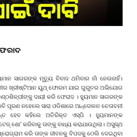
କୁ ଫେରାଦ
ୁମାନ ସାଗରଙ୍କ ମୃତ୍ୟୁ ବିବାଦ ଥମିବାର ନାଁ ନେଉନାହିଁ।
୍ଗୀର ଖ୍ରୀଷ୍ଟିଆନ ୟୁଥ୍‌ ଫୋରମ ଯାଇ ଗୁରୁତର ଅଭିଯୋଗ
ଣ୍ଠଶିଳ୍ପୀଙ୍କୁ ଦାୟୀ କରି ଫେରାଦ । ହ୍ୟୁମାନ ସାଗରଙ୍କ
। ଦାବି ପୂରଣ ନହେଲେ ସାରା ଓଡିଶାରେ ଆନ୍ଦୋଳନ ଚେତାବନୀ
ତ ହେବ କହିଲେ ଅତିରିକ୍ତ ଏସ୍‌ପି । ହ୍ୟୁମାନଙ୍କ
୍ଟେଜ୍‌ ଶୋ’ କରିବାକୁ ତାଙ୍କୁ ବାଧ୍ୟ କରାଯାଉଥିଲା। ଅସୁସ୍ଥ
୍ରୋଗ୍ରାମ କରି ତାଙ୍କ ଜୀବନକୁ ବିପଦକୁ ଠେଲି ଦେଇଥିବା