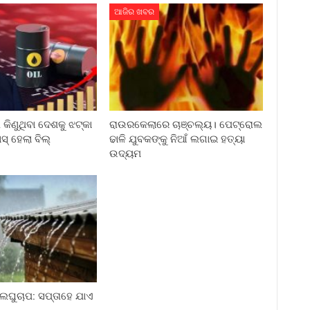
ଆଜିର ଖବର
କିଣୁଥିବା ଦେଶକୁ ଝଟ୍‌କା
ରାଉରକେଲାରେ ଚାଞ୍ଚଲ୍ୟ। ପେଟ୍ରୋଲ
ାସ୍ ହେଲା ବିଲ୍
ଢାଳି ଯୁବକଙ୍କୁ ନିଆଁ ଲଗାଇ ହତ୍ୟା
ଉଦ୍ୟମ
ଲଘୁଚାପ: ସପ୍ତାହେ ଯାଏ