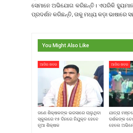
ସେମାନେ ଅଭିଯୋଗ କରିଛନ୍ତି। ଏପରିକି ହ୍ୟୁମାନ
ପ୍ରଦର୍ଶନ କରିଛନ୍ତି, ତାକୁ ମଧ୍ୟ କଡ଼ା ଭାଷାରେ ସ
You Might Also Like
ଆଜିର ଖବର
ଆଜିର ଖବର
ଜଣେ ଶିକ୍ଷକଙ୍କ ଭରସାରେ ଚାଲୁଥିବା
ଯାତ୍ରା ମଞ୍ଚ
ସ୍କୁଲରେ ୧୫ ଦିନରେ ନିଯୁକ୍ତ ହେବେ
ଦର୍ଶକଙ୍କ ଚ
ନୂଆ ଶିକ୍ଷକ
ହେଲେ ଅଭିନେ