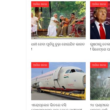
ଆଜିର ଖବର
ଆଜିର ଖବର
ଧନୀ ହେବା ପୂର୍ବରୁ ବୁଢ଼ା ହୋଇଯିବ ଭାରତ
ରୁଷଠାରୁ ତେଲ 
!
! ସିନେଟ୍‌ରେ ପ
ଆଜିର ଖବର
ଆଜିର ଖବର
ଏରୋପ୍ଲେନ ଭିତରେ ବସି
୨୪ ଘଣ୍ଟାରେ 