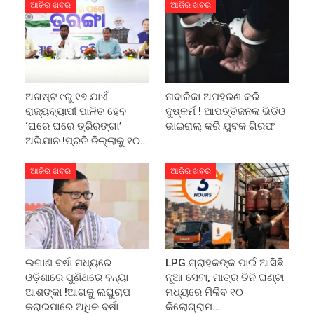
ଆଜିର ଖବର
ଆଜିର ଖବର
ଅଗଷ୍ଟ ୯ରୁ ୧୭ ଯାଏଁ
ନାବାଳିକା ଅପହରଣ କରି
ରାଜ୍ୟବ୍ୟାପୀ ପାଳିତ ହେବ
ଦୁଷ୍କର୍ମ ! ଆପତ୍ତିଜନକ ଭିଡିଓ
‘ଘରେ ଘରେ ତ୍ରିରଙ୍ଗା’
ଭାଇରାଲ୍ କରି ଯୁବକ ଗିରଫ
ଅଭିଯାନ !ପ୍ରତି ଜିଲ୍ଲାକୁ ୧୦…
ଆଜିର ଖବର
ଆଜିର ଖବର
ଲଗାଣ ବର୍ଷା ମଧ୍ୟରେ
LPG ଗ୍ରାହକଙ୍କ ପାଇଁ ଆସିଛି
ଓଡ଼ିଶାରେ ପୁଣିଥରେ ବନ୍ୟା
ନୂଆ ସେବା, ମାତ୍ର ତିନି ଘଣ୍ଟା
ଆଶଙ୍କା !ଆଗକୁ ଲଘୁଚାପ
ମଧ୍ୟରେ ମିଳିବ ୧୦
କରାଇପାରେ ଅଧିକ ବର୍ଷା
କିଲୋଗ୍ରାମ…