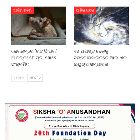
ଆଜିର ଖବର
ଆଜିର ଖବର
କେରଳମ୍‌ରେ ‘ରାଟ୍ ଫିଭର୍’
୧୪ ଅଗଷ୍ଟ ବେଳକୁ
ଆତଙ୍କ! ୫୮ ମୃତ, ୧୩୫୨
ବଙ୍ଗୋପସାଗରରେ ଆଉ ଏକ
ସଂକ୍ରମିତ
ଲଘୁଚାପ ସମ୍ଭାବନା
PREV
NEXT