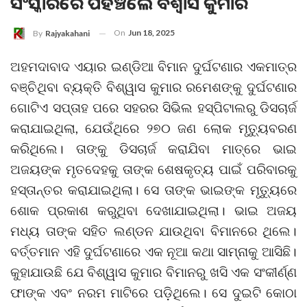
ସଂସ୍କାରରେ ପହଞ୍ଚିଲେ ବିଶ୍ବାସ କୁମାର
On
Jun 18, 2025
By
Rajyakahani
ଅହମଦାବାଦ ଏୟାର ଇଣ୍ଡିଆ ବିମାନ ଦୁର୍ଘଟଣାର ଏକମାତ୍ର
ବଞ୍ଚିଥିବା ବ୍ୟକ୍ତି ବିଶ୍ୱାସ କୁମାର ରମେଶଙ୍କୁ ଦୁର୍ଘଟଣାର
ଗୋଟିଏ ସପ୍ତାହ ପରେ ସହରର ସିଭିଲ ହସ୍ପିଟାଲରୁ ଡିସଚାର୍ଜ
କରାଯାଇଥିଲା, ଯେଉଁଥିରେ ୨୭୦ ଜଣ ଲୋକ ମୃତ୍ୟୁବରଣ
କରିଥିଲେ। ତାଙ୍କୁ ଡିସଚାର୍ଜ କରାଯିବା ମାତ୍ରେ ଭାଇ
ଅଜୟଙ୍କ ମୃତଦେହକୁ ତାଙ୍କ ଶେଷକୃତ୍ୟ ପାଇଁ ପରିବାରକୁ
ହସ୍ତାନ୍ତର କରାଯାଇଥିଲା। ସେ ତାଙ୍କ ଭାଇଙ୍କ ମୃତ୍ୟୁରେ
ଶୋକ ପ୍ରକାଶ କରୁଥିବା ଦେଖାଯାଇଥିଲା। ଭାଇ ଅଜୟ
ମଧ୍ୟ ତାଙ୍କ ସହିତ ଲଣ୍ଡନ ଯାଉଥିବା ବିମାନରେ ଥିଲେ।
ବର୍ତ୍ତମାନ ଏହି ଦୁର୍ଘଟଣାରେ ଏକ ନୂଆ କଥା ସାମ୍ନାକୁ ଆସିଛି।
କୁହାଯାଉଛି ଯେ ବିଶ୍ୱାସ କୁମାର ବିମାନରୁ ଖସି ଏକ ସଂକୀର୍ଣ୍ଣ
ଫାଙ୍କ ଏବଂ ନରମ ମାଟିରେ ପଡ଼ିଥିଲେ। ସେ ଦୁଇଟି କୋଠା