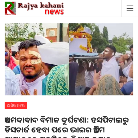
ଆଜିର ଖବର
ଅହମଦାବାଦ ବିମାନ ଦୁର୍ଘଟଣା: ହସପିଟାଲରୁ
ଡିସଚାର୍ଜ ହେବା ପରେ ଭାଇର ଅନ୍ତିମ