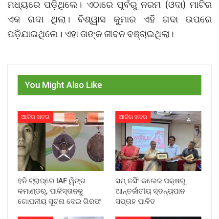
ମଧ୍ୟରେ ପଡ଼ିଥିଲେ। ଏଠାରେ ପୂର୍ବରୁ ନରମ (ଓଦା) ମାଟିର
ଏକ ଗଦା ଥିଲା। ବିଶ୍ୱାସ କୁମାର ଏହି ଗଦା ଉପରେ
ପଡ଼ିଯାଇଥିଲେ। ଏହା ତାଙ୍କ ଜୀବନ ବଞ୍ଚାଇଥିଲା।
You Might Also Like
ଆଜିର ଖବର
ଆଜିର ଖବର
ହନି ଟ୍ରାପ୍‌ରେ IAF ୱିଙ୍ଗ
ସମ୍ ନର୍ସିଂ କଲେଜ ପକ୍ଷରୁ
କମାଣ୍ଡର୍, ପାକିସ୍ତାନକୁ
ଆନ୍ତର୍ଜାତୀୟ ସ୍ତନ୍ୟପାନ
ଗୋପନୀୟ ସୂଚନା ଦେଇ ଗିରଫ
ସପ୍ତାହ ପାଳିତ