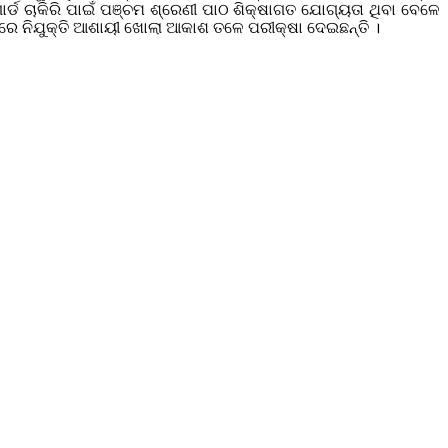
୍ଡ ଚାକିରି ପାଇଁ ପଞ୍ଚମ ଶ୍ରେଣୀ ପାଠ ଶିକ୍ଷାଗତ ଯୋଗ୍ୟତା ଥିବା ବେଳେ
ରେ ନିଯୁକ୍ତି ଆଶାୟୀ ଖୋଲା ଆକାଶ ତଳେ ପରୀକ୍ଷା ଦେଇଛନ୍ତି ।