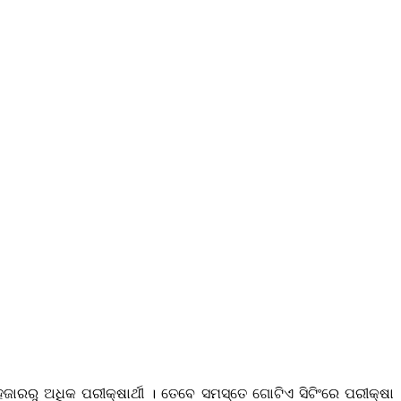
ଜାରରୁ ଅଧିକ ପରୀକ୍ଷାର୍ଥୀ । ତେବେ ସମସ୍ତେ ଗୋଟିଏ ସିଟିଂରେ ପରୀକ୍ଷା