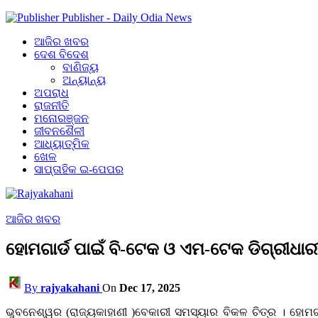
Publisher - Daily Odia News
ଆଜିର ଖବର
ଦେଶ ବିଦେଶ
ବାଣିଜ୍ୟ
ଅନ୍ୟାନ୍ୟ
ଅପରାଧ
ରାଜନୀତି
ମନୋରଞ୍ଜନ
ଜୀବନଶୈଳୀ
ଆଧ୍ୟାତ୍ମିକ
ଖେଳ
ସାପ୍ତାହିକ ଇ-ପେପର
ଆଜିର ଖବର
ହୋମଗାର୍ଡ ପାଇଁ ବି-ଟେକ ଓ ଏମ-ଟେକ ଡିଗ୍ରୀଧାରୀ
By
rajyakahani
On
Dec 17, 2025
ଭୁବନେଶ୍ୱର (ରାଜ୍ୟକାହାଣୀ )ବେକାରୀ ସମସ୍ୟାର ବିକଳ ଚିତ୍ର । ହୋମଗା