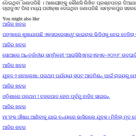
ଦେଇଥିବା ଜଣାପଡିଛି । ଆଶାୟୀଙ୍କୁ କୌଣସି ଲିଖିତ ପ୍ରଶ୍ନପତ୍ର ଦିଆଯା
ଗ୍ରାଜୁଏଟ ପିଲା ମଧ୍ୟ ପରୀକ୍ଷା ଦେଇଥିବା ଜଣାପଡିଛି ।ସମ୍ବଲପୁର ସହର
You might also like
ଆଜିର ଖବର
ପଙ୍ଖାରେ ଶୁଖାଯାଉଛି ଏକ୍ସପ୍ରେସୱେ! ଭାଇରାଲ ଭିଡିଓକୁ ନେଇ ତେଜିଲା 
ଆଜିର ଖବର
ସୋଆରେ ଆନ୍ତର୍ଜାତୀୟ ସମ୍ମିଳନୀ ‘ଆଇସିସିଏମ୍‌ଇଏସ୍‌ଏଚ୍‌–୨୦୨୬’ ଉଦ୍‌ଘା
ଆଜିର ଖବର
ଯୁକ୍ତ ୨ ନାମଲେଖା: ପ୍ରଥମ ପର୍ଯ୍ୟାୟ ସ୍ପଟ୍ ଆଡମିଶନ୍ ପାଇଁ ରାଜ୍ୟର
ଆଜିର ଖବର
ଓଡ଼ିଶାରେ ପ୍ରଥମ ! ବଜ୍ରପାତ ହେବା ପୂର୍ବରୁ ବାଜିବ ସାଇରନ୍
ଆଜିର ଖବର
ମା’ଙ୍କ ଔଷଧ ଆଣିବାକୁ ଯାଇ ବନ୍ୟାରେ ଭାସିଗଲେ ଯୁବକ। ମିଳିଲା ମୃତ 
ଆଜିର ଖବର