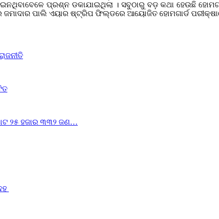
ଇନଥିବାବେଳେ ପ୍ରଶ୍ନ ଡକାଯାଇଥିଲା । ସବୁଠାରୁ ବଡ଼ କଥା ହେଉଛି ହୋମଗାର
ର ଜମାଦାର ପାଲି ଏୟାର ଷ୍ଟ୍ରିପ ଫିଲ୍ଡରେ ଆୟୋଜିତ ହୋମଗାର୍ଡ ପରୀକ୍ଷା
ରାଜନୀତି
ଟିତ
ୁ ମୋଟ ୨୫ ହଜାର ୩୩୨ ଜଣ…
ଦେହ