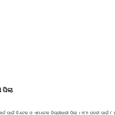
 ପିଲା
ର୍ଡ ପାଇଁ ବି-ଟେକ ଓ ଏମ-ଟେକ ଡିଗ୍ରୀଧାରୀ ପିଲା । ୧୮୭ ପଦବୀ ପାଇଁ ୮ ହ