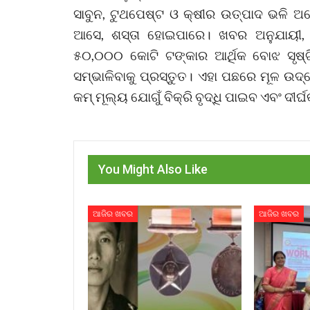
ସାବୁନ, ଟୁଥପେଷ୍ଟ ଓ କ୍ଷୀର ଉତ୍ପାଦ ଭଳି ଅନ
ଆସେ, ଶସ୍ତା ହୋଇପାରେ। ଖବର ଅନୁଯାୟୀ
୫୦,୦୦୦ କୋଟି ଟଙ୍କାର ଆର୍ଥିକ ବୋଝ ସୃଷ୍ଟି
ସମ୍ଭାଳିବାକୁ ପ୍ରସ୍ତୁତ। ଏହା ପଛରେ ମୂଳ ଉଦ୍ଦେ
କମ୍‌ ମୂଲ୍ୟ ଯୋଗୁଁ ବିକ୍ରି ବୃଦ୍ଧି ପାଇବ ଏବଂ ଦୀର୍
You Might Also Like
ଆଜିର ଖବର
ଆଜିର ଖବର