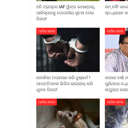
ହନି ଟ୍ରାପ୍‌ରେ IAF ୱିଙ୍ଗ କମାଣ୍ଡର୍,
ସମ୍ ନର୍ସିଂ କ
ପାକିସ୍ତାନକୁ ଗୋପନୀୟ ସୂଚନା ଦେଇ
ସ୍ତନ୍ୟପାନ ସ
ଗିରଫ
ଆଜିର ଖବର
ଆଜିର ଖବର
ନାବାଳିକା ଅପହରଣ କରି ଦୁଷ୍କର୍ମ !
ଲଗାଣ ବର୍ଷା 
ଆପତ୍ତିଜନକ ଭିଡିଓ ଭାଇରାଲ୍ କରି
ପୁଣିଥରେ ବନ୍
ଯୁବକ ଗିରଫ
ଲଘୁଚାପ କରାଇ
ଆଜିର ଖବର
ଆଜିର ଖବର