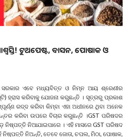
ବ ଆଶ୍ୱସ୍ତି! ଟୁଥପେଷ୍ଟ, ବାସନ, ପୋଷାକ ଓ
ର ସରକାର ଏବେ ମଧ୍ୟବିତ୍ତ ଓ ନିମ୍ନ ଆୟ ଶ୍ରେଣୀର
ଟି) ହ୍ରାସ କରିବାକୁ ଯୋଜନା କରୁଛନ୍ତି । ସୂତ୍ରରୁ ପ୍ରକାଶ
୍ପୂର୍ଣ୍ଣ ରଦ୍ଦ କରିବା କିମ୍ବା ଏହା ଅଧୀନରେ ଥିବା ଅନେକ
ନାନ୍ତର କରିବା ଉପରେ ବିଚାର କରୁଛନ୍ତି ।GST ପରିଷଦର
 ନିଷ୍ପତ୍ତି ନିଆଯାଇପାରେ । ଏହି ମାସରେ GST ପରିଷଦ
ିଷ୍ପତ୍ତି ନିଅନ୍ତି, ତେବେ ଜୋତା, ଚପଲ, ମିଠା, ପୋଷାକ,