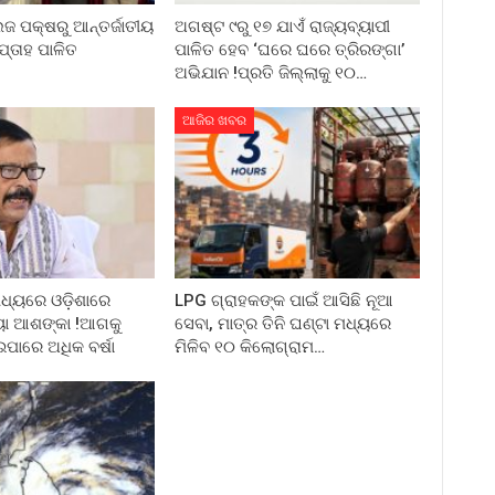
ଲେଜ ପକ୍ଷରୁ ଆନ୍ତର୍ଜାତୀୟ
ଅଗଷ୍ଟ ୯ରୁ ୧୭ ଯାଏଁ ରାଜ୍ୟବ୍ୟାପୀ
ପ୍ତାହ ପାଳିତ
ପାଳିତ ହେବ ‘ଘରେ ଘରେ ତ୍ରିରଙ୍ଗା’
ଅଭିଯାନ !ପ୍ରତି ଜିଲ୍ଲାକୁ ୧୦…
ଆଜିର ଖବର
ମଧ୍ୟରେ ଓଡ଼ିଶାରେ
LPG ଗ୍ରାହକଙ୍କ ପାଇଁ ଆସିଛି ନୂଆ
ୟା ଆଶଙ୍କା !ଆଗକୁ
ସେବା, ମାତ୍ର ତିନି ଘଣ୍ଟା ମଧ୍ୟରେ
ପାରେ ଅଧିକ ବର୍ଷା
ମିଳିବ ୧୦ କିଲୋଗ୍ରାମ…