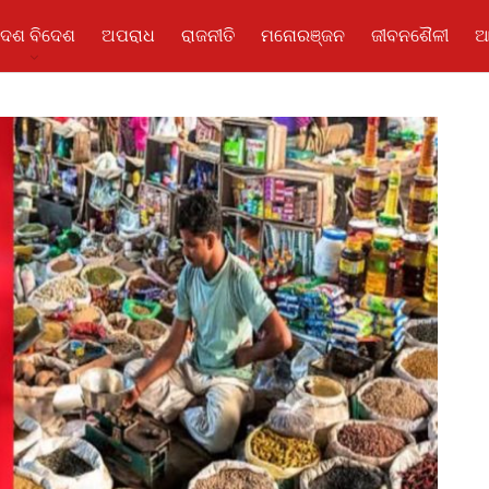
ଦେଶ ବିଦେଶ
ଅପରାଧ
ରାଜନୀତି
ମନୋରଞ୍ଜନ
ଜୀବନଶୈଳୀ
ଆ