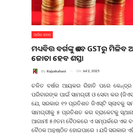
ଆଜିର ଖବର
ମଧ୍ୟବିତ୍ତ ବର୍ଗଙ୍କୁ ଏବେ GSTରୁ ମିଳି
ଜୋତା ହେବ ଶସ୍ତା
On
Jul 2, 2025
By
Rajyakahani
ଚଳିତ ବର୍ଷର ଆୟକର ରିହାତି ପରେ କେନ୍ଦ୍
ପରିବାରଙ୍କ ପାଇଁ ସାମଗ୍ରୀ ଓ ସେବା କର (ଜିଏସ୍‌
ଯେ, ସରକାର ୧୨ ପ୍ରତିଶତ ଜିଏସ୍‌ଟି ସ୍ଲାବକୁ ସମ
ସାମଗ୍ରୀକୁ ୫ ପ୍ରତିଶତ କର ବ୍ରାକେଟକୁ ସ୍ଥା
ଆଗାମୀ ୫୬ତମ ବୈଠକରେ ଏ ସମ୍ପର୍କରେ ଏକ ବଡ଼
ବୈଠକ ଅନୁଷ୍ଠିତ ହୋଇପାରେ । ଯଦି ସରକାର ଏହି ନ