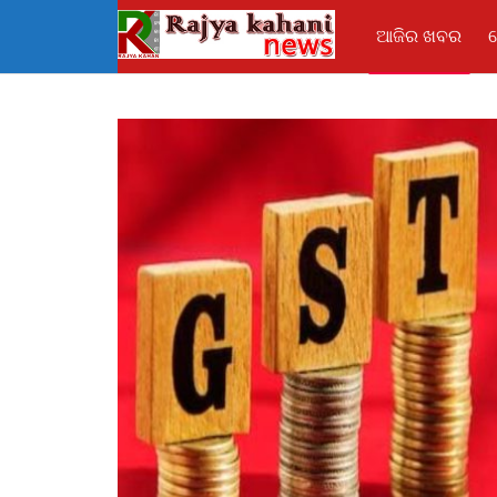
ଆଜିର ଖବର