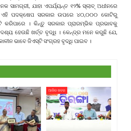
େକ ସାମଗ୍ରୀ, ଯାହା ଏପର୍ଯ୍ୟନ୍ତ ୧୨% ସ୍ଲାବ୍ ଅଧୀନରେ
, ଏହି ପଦକ୍ଷେପ ସରକାର ଉପରେ ୪୦,୦୦୦ କୋଟିରୁ
 କରିପାରେ । କିନ୍ତୁ ସରକାର ପ୍ରାରମ୍ଭିକ ପ୍ରଭାବକୁ
ଶ୍ୟ ହେଉଛି ଖର୍ଚ୍ଚ ବୃଦ୍ଧି । କେନ୍ଦ୍ର ମନେ କରୁଛି ଯେ,
ଘକାଳୀନ ଭାବେ ଜିଏସ୍‌ଟି ସଂଗ୍ରହ ବୃଦ୍ଧି ପାଇବ ।
ଆଜିର ଖବର