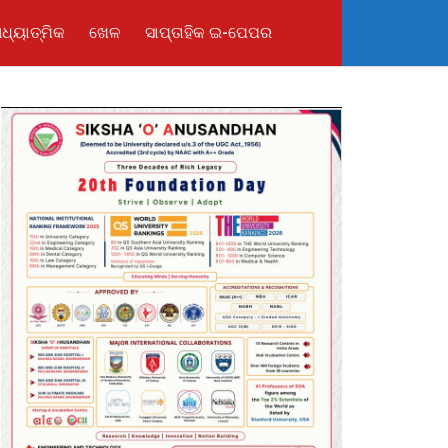
ଧ୍ୟାତ୍ମିକ
ଖେଳ
ସାପ୍ତାହିକ ଇ-ପେପର