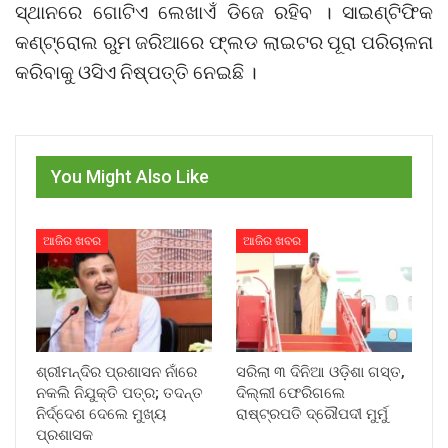
ସ୍ଥାନରେ ଗୋଟିଏ ଲେଖାଏଁ ଡିଜେ ରହିବ । ସାଇଣ୍ଟିଫିକ
କଣ୍ଟ୍ରୋଲ ରୁମ ଜରିଆରେ ଫ୍ଲଡ ଲାଇଟର ପୂରା ପରିଚାଳନା
କରିବାକୁ ଓସିଏ ନିଷ୍ପତ୍ତି ନେଇଛି ।
You Might Also Like
ଆଜିର ଖବର
ଆଜିର ଖବର
ଶ୍ରୀମନ୍ଦିର ପ୍ରଶାସନ ନାଁରେ
ସରିଲା ୩ ଦିନିଆ ଓଡ଼ିଶା ଗସ୍ତ,
ନକଲି ନିଯୁକ୍ତି ପତ୍ର; ତଦନ୍ତ
ଦିଲ୍ଲୀ ଫେରିଗଲେ
ନିର୍ଦ୍ଦେଶ ଦେଲେ ମୁଖ୍ୟ
ରାଷ୍ଟ୍ରପତି ଦ୍ରୌପଦୀ ମୁର୍ମୁ
ପ୍ରଶାସକ