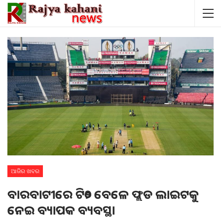
ଆଜିର ଖବର
ବାରବାଟୀରେ ଟି୨୦ ବେଳେ ଫ୍ଲଡ ଲାଇଟକୁ
ନେଇ ବ୍ୟାପକ ବ୍ୟବସ୍ଥା