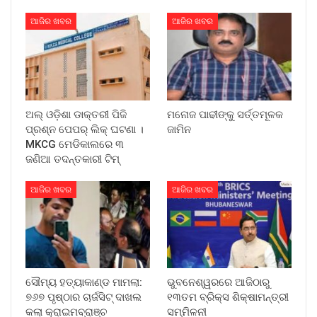
ଆଜିର ଖବର
ଆଜିର ଖବର
ଅଲ୍ ଓଡ଼ିଶା ଡାକ୍ତରୀ ପିଜି
ମନୋଜ ପାଢୀଙ୍କୁ ସର୍ତ୍ତମୂଳକ
ପ୍ରଶ୍ନ ପେପର୍ ଲିକ୍ ଘଟଣା ।
ଜାମିନ
MKCG ମେଡିକାଲରେ ୩
ଜଣିଆ ତଦନ୍ତକାରୀ ଟିମ୍
ଆଜିର ଖବର
ଆଜିର ଖବର
ସୌମ୍ୟ ହତ୍ୟାକାଣ୍ଡ ମାମଲା:
ଭୁବନେଶ୍ୱରରେ ଆଜିଠାରୁ
୭୬୭ ପୃଷ୍ଠାର ଚାର୍ଜସିଟ୍ ଦାଖଲ
୧୩ତମ ବ୍ରିକ୍ସ ଶିକ୍ଷାମନ୍ତ୍ରୀ
କଲା କ୍ରାଇମବ୍ରାଞ୍ଚ
ସମ୍ମିଳନୀ