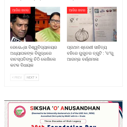
ଆଜିର ଖବର
ଆଜିର ଖବର
ରେଭେନ୍ସା ବିଶ୍ୱବିଦ୍ୟାଳୟର
ପ୍ରଥମ ଶ୍ରେଣୀ ସାହିତ୍ୟ
ଅଧ୍ୟାପକଙ୍କ ବିରୁଦ୍ଧରେ
ବହିରେ ଗୁରୁତର ତ୍ରୁଟି : ‘ଚ’ରୁ
ବାଚସ୍ପତିଙ୍କୁ ଚିଠି ଲେଖିଲେ
ଆରମ୍ଭ ବର୍ଣ୍ଣମାଳା
କଟକ ବିଧାୟକ
PREV
NEXT