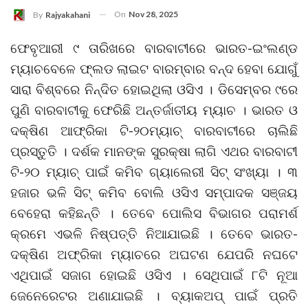
On
Nov 28, 2025
By
Rajyakahani
ଫେବୃଆରୀ ୯ ତାରିଖରେ ବାରବାଟୀରେ ଭାରତ-ଇଂଲଣ୍ଡ
ମ୍ୟାଚବେଳେ ଫ୍ଲଡ ଲାଇଟ ବାରମ୍ବାର ବନ୍ଦ ହେବା ଯୋଗୁଁ
ସାରା ବିଶ୍ବରେ ନିନ୍ଦିତ ହୋଇଥିଲା ଓସିଏ । ଡିସେମ୍ବର ୯ରେ
ପୁଣି ବାରବାଟୀକୁ ଫେରିଛି ଅନ୍ତର୍ଜାତୀୟ ମ୍ୟାଚ । ଭାରତ ଓ
ଦକ୍ଷିଣ ଆଫ୍ରିକା ଟି-୨୦ମ୍ୟାଚ୍ ବାରବାଟୀରେ ଚାଲିଛି
ପ୍ରସ୍ତୁତି । ଦର୍ଶକ ମାନଙ୍କ ସୁରକ୍ଷା ଲାଗି ଏଥର ବାରବାଟୀ
ଟି-୨୦ ମ୍ୟାଚ୍‌ ପାଇଁ କମିବ ଗ୍ୟାଲେରୀ ସିଟ୍ ସଂଖ୍ୟା । ୩
ହଜାର ଭଳି ସିଟ୍ କମିବ ବୋଲି ଓସିଏ ସମ୍ପାଦକ ସଞ୍ଜୟ
ବେହେରା କହିଛନ୍ତି । ତେବେ ପୋଲିସ ବିଭାଗର ପରାମର୍ଶ
କ୍ରମେ ଏଭଳି ନିଷ୍ପତ୍ତି ନିଆଯାଇଛି । ତେବେ ଭାରତ-
ଦକ୍ଷିଣ ଅଫ୍ରିକା ମ୍ୟାଚରେ ଅଘଟଣ ଯେପରି ନଘଟେ
ଏଥିପାଇଁ ସଜାଗ ହୋଇଛି ଓସିଏ । ସେଥିପାଇଁ ୮ଟି ନୂଆ
ଜେନେରେଟର ଅଣାଯାଇଛି । ବ୍ୟାକଅପ୍ ପାଇଁ ପ୍ରତି