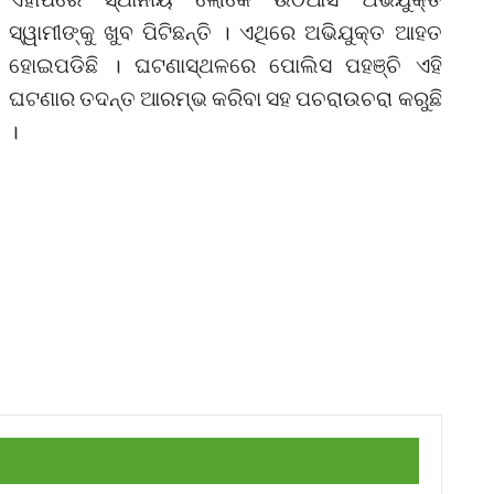
ସ୍ୱାମୀଙ୍କୁ ଖୁବ ପିଟିଛନ୍ତି । ଏଥିରେ ଅଭିଯୁକ୍ତ ଆହତ
ହୋଇପଡିଛି । ଘଟଣାସ୍ଥଳରେ ପୋଲିସ ପହଞ୍ଚି ଏହି
ଘଟଣାର ତଦନ୍ତ ଆରମ୍ଭ କରିବା ସହ ପଚରାଉଚରା କରୁଛି
।