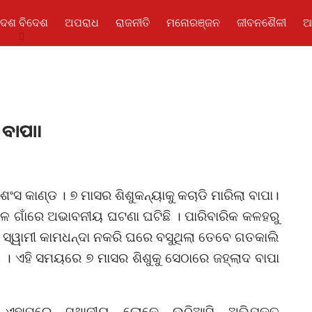
ଦେଶ ବିଦେଶ
ଅପରାଧ
ରାଜନୀତି
ମନୋରଞ୍ଜନ
ଜୀବନଶୈଳୀ
ଆ
 ବାପା।
ଂସ କାଣ୍ଡ । ୭ ମାସର ଶିଶୁକନ୍ୟାକୁ କଚାଡି ମାରିଲା ବାପା।
ାଳ ଗାଁରେ ଅଭାବନୀୟ ଘଟଣା ଘଟିଛି । ପାରିବାରିକ କଳହରୁ
ୟୀ, ସ୍ୱାମୀ କାମଧନ୍ଦା ନକରି ଘରେ ବସୁଥିଲା ତେବେ ଗତକାଲି
 । ଏହି ସମୟରେ ୭ ମାସର ଶିଶୁକୁ ସେଠାରେ ଜହ୍ଲାଦ ବାପା
ଏହାପରେ ସ୍ଥାନୀୟ ଲୋକେ ଉଠିଆସି ଅଭିଯୁକ୍ତ