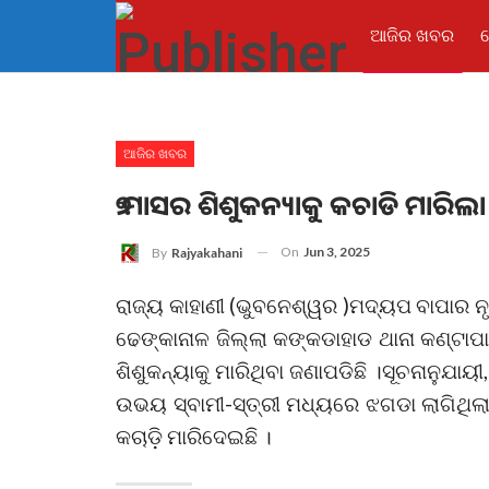
ଆଜିର ଖବର
ଆଜିର ଖବର
୭ ମାସର ଶିଶୁକନ୍ୟାକୁ କଚାଡି ମାରିଲା
On
Jun 3, 2025
By
Rajyakahani
ରାଜ୍ୟ କାହାଣୀ (ଭୁବନେଶ୍ୱର )ମଦ୍ୟପ ବାପାର ନୃଶ
ଢେଙ୍କାନାଳ ଜିଲ୍ଲା କଙ୍କଡାହାଡ ଥାନା କଣ୍ଟାପ
ଶିଶୁକନ୍ୟାକୁ ମାରିଥିବା ଜଣାପଡିଛି ।ସୂଚନାନୁଯା
ଉଭୟ ସ୍ବାମୀ-ସ୍ତ୍ରୀ ମଧ୍ୟରେ ଝଗଡା ଲାଗିଥିଲା
କଚାଡ଼ି ମାରିଦେଇଛି ।