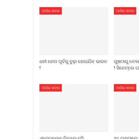
ଆଜିର ଖବର
ଆଜିର ଖବର
ଧନୀ ହେବା ପୂର୍ବରୁ ବୁଢ଼ା ହୋଇଯିବ ଭାରତ
ରୁଷଠାରୁ ତେଲ 
!
! ସିନେଟ୍‌ରେ ପ
ଆଜିର ଖବର
ଆଜିର ଖବର
ଏରୋପ୍ଲେନ ଭିତରେ ବସି
୨୪ ଘଣ୍ଟାରେ 