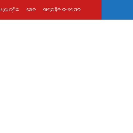
ଧ୍ୟାତ୍ମିକ
ଖେଳ
ସାପ୍ତାହିକ ଇ-ପେପର