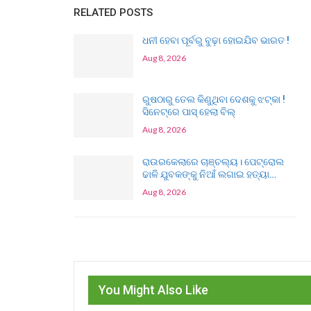
RELATED POSTS
ଧନୀ ହେବା ପୂର୍ବରୁ ବୁଢ଼ା ହୋଇଯିବ ଭାରତ !
Aug 8, 2026
ରୁଷଠାରୁ ତେଲ କିଣୁଥିବା ଦେଶକୁ ଝଟ୍‌କା !
ସିନେଟ୍‌ରେ ପାସ୍ ହେଲା ବିଲ୍
Aug 8, 2026
ରାଉରକେଲାରେ ଚାଞ୍ଚଲ୍ୟ। ପେଟ୍ରୋଲ
ଢାଳି ଯୁବକଙ୍କୁ ନିଆଁ ଲଗାଇ ହତ୍ୟା…
Aug 8, 2026
You Might Also Like