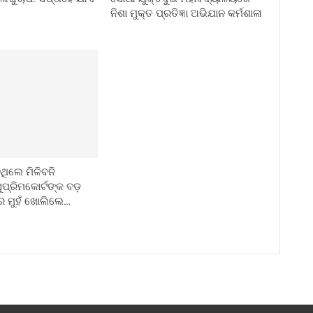
ନିଶା ମୁକ୍ତ ପ୍ରତିଜ୍ଞା ଅଭିଯାନ କର୍ମଶାଳା
ନଥିଲେ ମିଳିବନି
ୁପ୍ରିମକୋର୍ଟଙ୍କ ବଡ଼
ରେ ମୁହଁ ଖୋଲିଲେ…