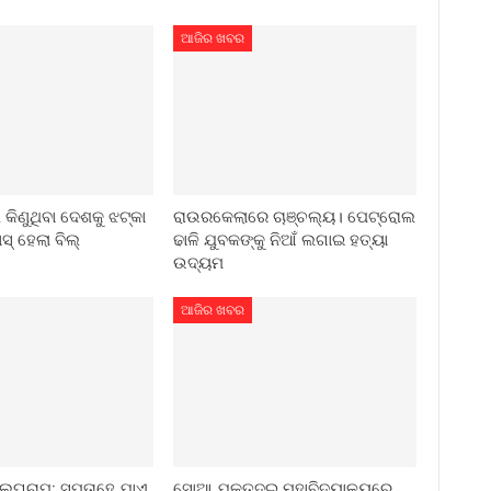
ଆଜିର ଖବର
କିଣୁଥିବା ଦେଶକୁ ଝଟ୍‌କା
ରାଉରକେଲାରେ ଚାଞ୍ଚଲ୍ୟ। ପେଟ୍ରୋଲ
ାସ୍ ହେଲା ବିଲ୍
ଢାଳି ଯୁବକଙ୍କୁ ନିଆଁ ଲଗାଇ ହତ୍ୟା
ଉଦ୍ୟମ
ଆଜିର ଖବର
ଲଘୁଚାପ: ସପ୍ତାହେ ଯାଏ
ସୋଆ ଯୁକ୍ତଦୁଇ ମହାବିଦ୍ୟାଳୟରେ