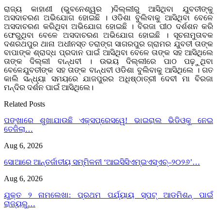
ରାଜ୍ୟ କାହାଣୀ (ଭୁବନେଶ୍ୱର )ଦିଲ୍ଲୀରୁ ଆସିଥିବା ଯୁବତୀଙ୍କୁ
ଅସଦାଚରଣ ଅଭିଯୋଗ ହୋଇଛି । ଓଡିଶା ବୁଲିବାକୁ ଆସିଥିବା ବେଳେ
ଅସଦାଚରଣ କରିଥିବା ଅଭିଯୋଗ ହୋଇଛି । ବିରଜା ପୀଠ ଦର୍ଶଶନ କରି
ଫେରୁଥିବା ବେଳେ ଅସଦାଚରଣ ଅଭିଯୋଗ ହୋଇଛି । ସୂଚନାମୁତାବକ
ଦଶରଥପୁର ଥାନା ଅଧୀନସ୍ତ ତରାଙ୍ଗ ସାଗରପୁର ଗ୍ରାମର ଯୁବତୀ ତାଙ୍କ
ବାପାଙ୍କ ଶ୍ରାଦ୍ଧ ପ୍ରଦାନ ପାଇଁ ଆସିଥିବା ବେଳେ ତାଙ୍କ ସହ ଆସିଥିଲେ
ତାଙ୍କ ଦିଲ୍ଲୀ ବାନ୍ଧବୀ । ଉଭୟ ଦିଲ୍ଲୀରେ ପାଠ ପଢ଼ୁଥିବା
ବେଳେଯୁବତୀଙ୍କ ସହ ତାଙ୍କ ବାନ୍ଧବୀ ଓଡିଶା ବୁଲିବାକୁ ଆସିଥିଲେ । ଗତ
କାଲି ସନ୍ଧ୍ୟା ସମୟରେ ଯାଜପୁରର ଅଧିଷ୍ଠାତ୍ରୀ ଦେବୀ ମା ବିରଜା
ମନ୍ଦିର ଦର୍ଶନ ପାଇଁ ଆସିଥିଲେ।
Related Posts
ପଙ୍ଖାରେ ଶୁଖାଯାଉଛି ଏକ୍ସପ୍ରେସୱେ! ଭାଇରାଲ ଭିଡିଓକୁ ନେଇ
ତେଜିଲା…
Aug 6, 2026
ସୋଆରେ ଆନ୍ତର୍ଜାତୀୟ ସମ୍ମିଳନୀ ‘ଆଇସିସିଏମ୍‌ଇଏସ୍‌ଏଚ୍‌–୨୦୨୬’…
Aug 6, 2026
ଯୁକ୍ତ ୨ ନାମଲେଖା: ପ୍ରଥମ ପର୍ଯ୍ୟାୟ ସ୍ପଟ୍ ଆଡମିଶନ୍ ପାଇଁ
ରାଜ୍ୟରୁ…