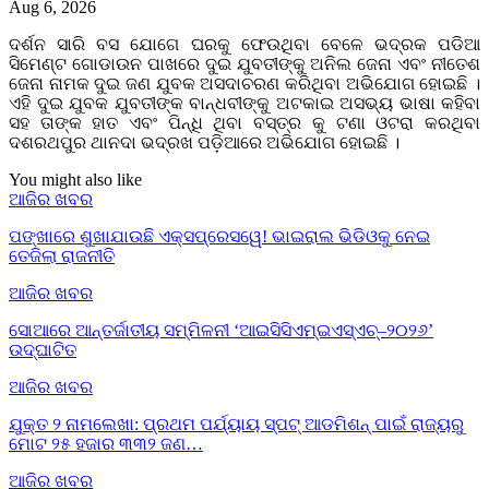
Aug 6, 2026
ଦର୍ଶନ ସାରି ବସ ଯୋଗେ ଘରକୁ ଫେଉଥିବା ବେଳେ ଭଦ୍ରକ ପଡିଆ
ସିମେଣ୍ଟ ଗୋଡାଉନ ପାଖରେ ଦୁଇ ଯୁବତୀଙ୍କୁ ଅନିଲ ଜେନା ଏବଂ ନୀତେଶ
ଜେନା ନାମକ ଦୁଇ ଜଣ ଯୁବକ ଅସଦାଚରଣ କରିଥିବା ଅଭିଯୋଗ ହୋଇଛି ।
ଏହି ଦୁଇ ଯୁବକ ଯୁବତୀଙ୍କ ବାନ୍ଧବୀଙ୍କୁ ଅଟକାଇ ଅସଭ୍ୟ ଭାଷା କହିବା
ସହ ତାଙ୍କ ହାତ ଏବଂ ପିନ୍ଧି ଥିବା ବସ୍ତ୍ର କୁ ଟଣା ଓଟରା କରଥିବା
ଦଶରଥପୁର ଥାନଦା ଭଦ୍ରଖ ପଡ଼ିଆରେ ଅଭିଯୋଗ ହୋଇଛି ।
You might also like
ଆଜିର ଖବର
ପଙ୍ଖାରେ ଶୁଖାଯାଉଛି ଏକ୍ସପ୍ରେସୱେ! ଭାଇରାଲ ଭିଡିଓକୁ ନେଇ
ତେଜିଲା ରାଜନୀତି
ଆଜିର ଖବର
ସୋଆରେ ଆନ୍ତର୍ଜାତୀୟ ସମ୍ମିଳନୀ ‘ଆଇସିସିଏମ୍‌ଇଏସ୍‌ଏଚ୍‌–୨୦୨୬’
ଉଦ୍‌ଘାଟିତ
ଆଜିର ଖବର
ଯୁକ୍ତ ୨ ନାମଲେଖା: ପ୍ରଥମ ପର୍ଯ୍ୟାୟ ସ୍ପଟ୍ ଆଡମିଶନ୍ ପାଇଁ ରାଜ୍ୟରୁ
ମୋଟ ୨୫ ହଜାର ୩୩୨ ଜଣ…
ଆଜିର ଖବର