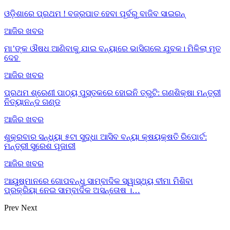
ଓଡ଼ିଶାରେ ପ୍ରଥମ ! ବଜ୍ରପାତ ହେବା ପୂର୍ବରୁ ବାଜିବ ସାଇରନ୍
ଆଜିର ଖବର
ମା’ଙ୍କ ଔଷଧ ଆଣିବାକୁ ଯାଇ ବନ୍ୟାରେ ଭାସିଗଲେ ଯୁବକ। ମିଳିଲା ମୃତ
ଦେହ
ଆଜିର ଖବର
ପ୍ରଥମ ଶ୍ରେଣୀ ପାଠ୍ୟ ପୁସ୍ତକରେ ହୋଇନି ତ୍ରୁଟି: ଗଣଶିକ୍ଷା ମନ୍ତ୍ରୀ
ନିତ୍ୟାନନ୍ଦ ଗଣ୍ଡ
ଆଜିର ଖବର
ଶୁକ୍ରବାର ସନ୍ଧ୍ୟା ୫ଟା ସୁଦ୍ଧା ଆସିବ ବନ୍ୟା କ୍ଷୟକ୍ଷତି ରିପୋର୍ଟ:
ମନ୍ତ୍ରୀ ସୁରେଶ ପୂଜାରୀ
ଆଜିର ଖବର
ଆୟୁଷ୍ମାନରେ ଗୋପବନ୍ଧୁ ସାମ୍ବାଦିକ ସ୍ୱାସ୍ଥ୍ୟ ବୀମା ମିଶିବା
ପ୍ରକ୍ରିୟା ନେଇ ସାମ୍ବାଦିକ ଅସନ୍ତୋଷ ।…
Prev
Next