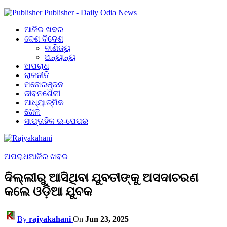
Publisher - Daily Odia News
ଆଜିର ଖବର
ଦେଶ ବିଦେଶ
ବାଣିଜ୍ୟ
ଅନ୍ୟାନ୍ୟ
ଅପରାଧ
ରାଜନୀତି
ମନୋରଞ୍ଜନ
ଜୀବନଶୈଳୀ
ଆଧ୍ୟାତ୍ମିକ
ଖେଳ
ସାପ୍ତାହିକ ଇ-ପେପର
ଅପରାଧ
ଆଜିର ଖବର
ଦିଲ୍ଲୀରୁ ଆସିଥିବା ଯୁବତୀଙ୍କୁ ଅସଦାଚରଣ
କଲେ ଓଡ଼ିଆ ଯୁବକ
By
rajyakahani
On
Jun 23, 2025