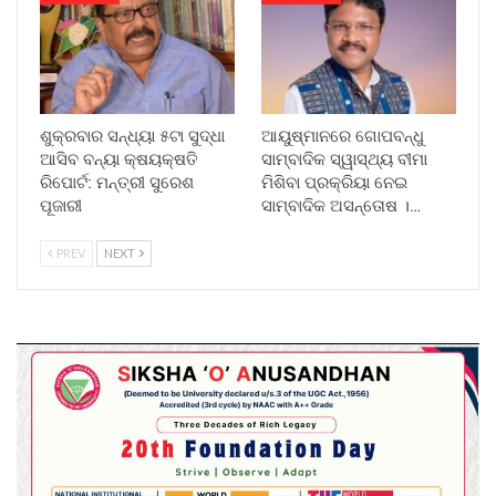
ଶୁକ୍ରବାର ସନ୍ଧ୍ୟା ୫ଟା ସୁଦ୍ଧା
ଆୟୁଷ୍ମାନରେ ଗୋପବନ୍ଧୁ
ଆସିବ ବନ୍ୟା କ୍ଷୟକ୍ଷତି
ସାମ୍ବାଦିକ ସ୍ୱାସ୍ଥ୍ୟ ବୀମା
ରିପୋର୍ଟ: ମନ୍ତ୍ରୀ ସୁରେଶ
ମିଶିବା ପ୍ରକ୍ରିୟା ନେଇ
ପୂଜାରୀ
ସାମ୍ବାଦିକ ଅସନ୍ତୋଷ ।…
PREV
NEXT