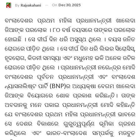
On
Dec 30, 2025
By
Rajyakahani
ବାଂଲାଦେଶର ପ୍ରଥମ ମହିଳା ପ୍ରଧାନମନ୍ତ୍ରୀ ଖାଲେଦା
ଜିଆଙ୍କ ପରଲୋକ । ୮୦ ବର୍ଷ ବୟସରେ ତାଙ୍କର ପରଲୋକ
ହୋଇଛି । ସେ ଦୀର୍ଘ ଦିନ ଧରି ଅସୁସ୍ଥ ଥିଲେ । ବୟସ ଜନିତ
ରୋଗରେ ପୀଡ଼ିତ ଥିଲେ । ସେ ଦୀର୍ଘ ଦିନ ଧରି ଲିଭର ସିରୋସିସ୍,
ହୃଦରୋଗ, କିଡନୀ ସମସ୍ୟା ଏବଂ ମଧୁମେହ ଭଳି ଅନେକ ଜଟିଳ
ରୋଗରେ ପୀଡ଼ିତ ଥିଲେ । ପ୍ରଧାନମନ୍ତ୍ରୀ ନରେନ୍ଦ୍ର ମୋଦି
ବାଂଲାଦେଶର ପୂର୍ବତନ ପ୍ରଧାନମନ୍ତ୍ରୀ ଏବଂ ବାଂଲାଦେଶ
ନ୍ୟାସନାଲିଷ୍ଟ ପାର୍ଟି (BNP)ର ଅଧ୍ୟକ୍ଷା ବେଗମ ଖାଲେଦା
ଜିଆଙ୍କ ବିୟୋଗରେ ଶୋକ ପ୍ରକାଶ କରିଛନ୍ତି। ତାଙ୍କ
ଅବଦାନକୁ ମନେ ପକାଇ ପ୍ରଧାନମନ୍ତ୍ରୀ ମୋଦି କହିଛନ୍ତି
ଯେ ବାଂଲାଦେଶର ପ୍ରଥମ ମହିଳା ପ୍ରଧାନମନ୍ତ୍ରୀ ଭାବରେ
ସେ ଦେଶର ବିକାଶରେ ଗୁରୁତ୍ୱପୂର୍ଣ୍ଣ ଭୂମିକା ଗ୍ରହଣ
କରିଥିଲେ ଏବଂ ଭାରତ-ବାଂଲାଦେଶ ସମ୍ପର୍କକୁ ମଜବୁତ