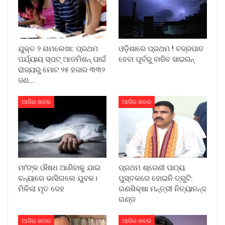
ଯୁକ୍ତ ୨ ନାମଲେଖା: ପ୍ରଥମ
ଓଡ଼ିଶାରେ ପ୍ରଥମ ! ବଜ୍ରପାତ
ପର୍ଯ୍ୟାୟ ସ୍ପଟ୍ ଆଡମିଶନ୍ ପାଇଁ
ହେବା ପୂର୍ବରୁ ବାଜିବ ସାଇରନ୍
ରାଜ୍ୟରୁ ମୋଟ ୨୫ ହଜାର ୩୩୨
ଜଣ…
ଆଜିର ଖବର
ଆଜିର ଖବର
ମା’ଙ୍କ ଔଷଧ ଆଣିବାକୁ ଯାଇ
ପ୍ରଥମ ଶ୍ରେଣୀ ପାଠ୍ୟ
ବନ୍ୟାରେ ଭାସିଗଲେ ଯୁବକ।
ପୁସ୍ତକରେ ହୋଇନି ତ୍ରୁଟି:
ମିଳିଲା ମୃତ ଦେହ
ଗଣଶିକ୍ଷା ମନ୍ତ୍ରୀ ନିତ୍ୟାନନ୍ଦ
ଗଣ୍ଡ
ଆଜିର ଖବର
ଆଜିର ଖବର