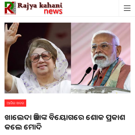
ଆଜିର ଖବର
ଖାଲେଦା ଜିଆଙ୍କ ବିୟୋଗରେ ଶୋକ ପ୍ରକାଶ
କଲେ ମୋଦି