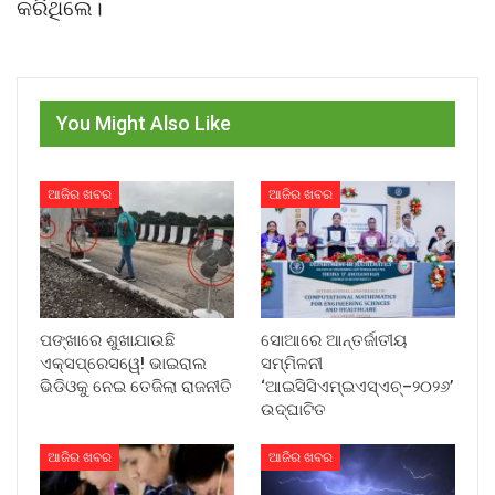
କରିଥିଲେ।
You Might Also Like
ଆଜିର ଖବର
ଆଜିର ଖବର
ପଙ୍ଖାରେ ଶୁଖାଯାଉଛି
ସୋଆରେ ଆନ୍ତର୍ଜାତୀୟ
ଏକ୍ସପ୍ରେସୱେ! ଭାଇରାଲ
ସମ୍ମିଳନୀ
ଭିଡିଓକୁ ନେଇ ତେଜିଲା ରାଜନୀତି
‘ଆଇସିସିଏମ୍‌ଇଏସ୍‌ଏଚ୍‌–୨୦୨୬’
ଉଦ୍‌ଘାଟିତ
ଆଜିର ଖବର
ଆଜିର ଖବର