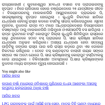
ରାଜ୍ୟକାହାଣୀ ( ଭୁବନେଶ୍ୱର )ଚଳନ୍ତା ବସରେ ବସ ଡ୍ରାଇଭରଙ୍କୁ
ହୃଦଘାତ । ନିଜେ ଚାଲିଗଲେ ହେଲେ ବଞ୍ଚାଇଦେଲେ ୨୫ ଯାତ୍ରୀଙ୍କ ଜୀବନ
। ବିଜୟନଗରମରୁ ମାଲକାନଗିରି ଆସୁଥିବାବେଳେ ଡ୍ରାଇଭର ପି,
ସାଇକୃଷ୍ଣଙ୍କୁ ହୃଦଘାତ ହୋଇଥିଲା । କୁନ୍ଦୁଲି ନିକଟରେ ଛାତିରେ
ଯନ୍ତ୍ରଣା ହେବାରୁ ରାସ୍ତା କଡରେ ବସଟିକୁ ସାଇଡ୍ କରିଦେଇଥିଲେ ।ସୂଚନା
ମୁତାବକ, ବୁଧବାର ରାତ୍ର ୧୦ ଟାରେ ଆନ୍ଦ୍ରପ୍ରଦେଶର ବିଜୟନଗରମ
ବସଷ୍ଟାଣ୍ଡ ଠାରୁ ମାଲକାନଗିରି ଅଭିମୁଖେ ଓଏସଆରଟିସି ବସ ଛାଡିଥିଲା ।
ରାତ୍ର ଦୁଇଟାରେ ବସ୍ଟି କୋରାପୁଟ ଜିଲ୍ଲା କୁନ୍ଦୁଲି ଶିମିଳିଗୁଡା ରାସ୍ତାରେ
ଚାଲୁ ଥିବାବେଳେ ହଠାତ ବସ୍ ଡ୍ରାଇଭର ପି. ସାଇ କ୍ରିଷ୍ଣା ଛାତିରେ
ଯନ୍ତ୍ରଣା ଅନୁଭବ କରିଥିଲେ। ଅସହ୍ୟ ଯନ୍ତ୍ରଣା ହେବା ସତ୍ତ୍ୱେ
ଗାଡ଼ିଟିକୁ ଜଙ୍ଗଲ ରାସ୍ତା ପାର କରି ରାସ୍ତା କଡ଼ରେ ଥିବା ଏକ ଦୋକାନ
ନିକଟରେ ରଖିଥିଲେ । ତେବେ ବସ୍ କଣ୍ଡକ୍ଟର ବାଲାଜୀ ନାୟକ ସଙ୍ଗେ
ସଙ୍ଗେ ଏକ ଅଟୋ ଯୋଗେ ପି. ସାଇ କ୍ରିଷ୍ଣାଙ୍କୁ କୋରାପୁଟ ହସ୍ପିଟାଲକୁ
ନେଇ ଯାଇଥିଲେ । ଚିକିତ୍ସାଧୀନ ଅବସ୍ଥାରେ ପି.ସାଇ କ୍ରିଷ୍ଣାଙ୍କର
ବୁଧବାର ମଧ୍ୟ ରାତ୍ରରେ ମୃତ୍ୟୁ ହୋଇଯାଇଛି ।
You might also like
ଆଜିର ଖବର
ଲଗାଣ ବର୍ଷା ମଧ୍ୟରେ ଓଡ଼ିଶାରେ ପୁଣିଥରେ ବନ୍ୟା ଆଶଙ୍କା !ଆଗକୁ
ଲଘୁଚାପ କରାଇପାରେ ଅଧିକ ବର୍ଷା
ଆଜିର ଖବର
LPG ଗ୍ରାହକଙ୍କ ପାଇଁ ଆସିଛି ନୂଆ ସେବା, ମାତ୍ର ତିନି ଘଣ୍ଟା ମଧ୍ୟରେ