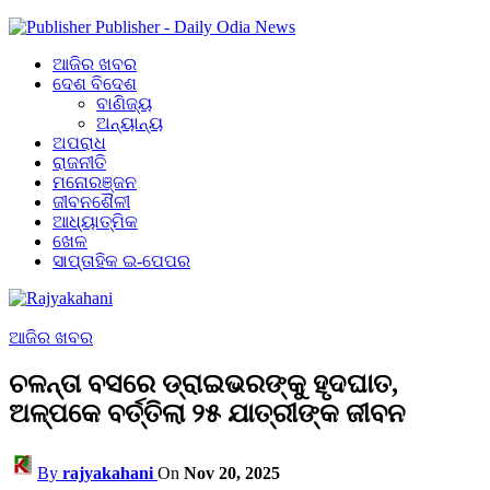
Publisher - Daily Odia News
ଆଜିର ଖବର
ଦେଶ ବିଦେଶ
ବାଣିଜ୍ୟ
ଅନ୍ୟାନ୍ୟ
ଅପରାଧ
ରାଜନୀତି
ମନୋରଞ୍ଜନ
ଜୀବନଶୈଳୀ
ଆଧ୍ୟାତ୍ମିକ
ଖେଳ
ସାପ୍ତାହିକ ଇ-ପେପର
ଆଜିର ଖବର
ଚଳନ୍ତା ବସରେ ଡ୍ରାଇଭରଙ୍କୁ ହୃଦଘାତ,
ଅଳ୍ପକେ ବର୍ତ୍ତିଲା ୨୫ ଯାତ୍ରୀଙ୍କ ଜୀବନ
By
rajyakahani
On
Nov 20, 2025