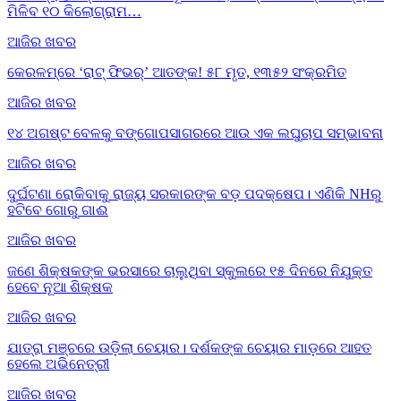
ମିଳିବ ୧୦ କିଲୋଗ୍ରାମ…
ଆଜିର ଖବର
କେରଳମ୍‌ରେ ‘ରାଟ୍ ଫିଭର୍’ ଆତଙ୍କ! ୫୮ ମୃତ, ୧୩୫୨ ସଂକ୍ରମିତ
ଆଜିର ଖବର
୧୪ ଅଗଷ୍ଟ ବେଳକୁ ବଙ୍ଗୋପସାଗରରେ ଆଉ ଏକ ଲଘୁଚାପ ସମ୍ଭାବନା
ଆଜିର ଖବର
ଦୁର୍ଘଟଣା ରୋକିବାକୁ ରାଜ୍ୟ ସରକାରଙ୍କ ବଡ଼ ପଦକ୍ଷେପ। ଏଣିକି NHରୁ
ହଟିବେ ଗୋରୁ ଗାଈ
ଆଜିର ଖବର
ଜଣେ ଶିକ୍ଷକଙ୍କ ଭରସାରେ ଚାଲୁଥିବା ସ୍କୁଲରେ ୧୫ ଦିନରେ ନିଯୁକ୍ତ
ହେବେ ନୂଆ ଶିକ୍ଷକ
ଆଜିର ଖବର
ଯାତ୍ରା ମଞ୍ଚରେ ଉଡ଼ିଲା ଚେୟାର। ଦର୍ଶକଙ୍କ ଚେୟାର ମାଡ଼ରେ ଆହତ
ହେଲେ ଅଭିନେତ୍ରୀ
ଆଜିର ଖବର