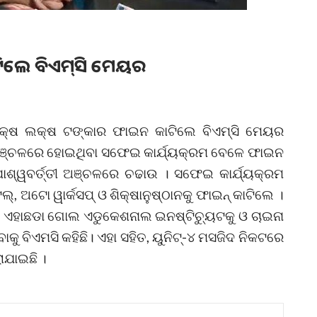
 କାଟିଲେ ବିଏମ୍‌ସି ମେୟର
 ଲକ୍ଷ ଲକ୍ଷ ଟଙ୍କାର ଫାଇନ କାଟିଲେ ବିଏମ୍ସି ମେୟର
ଖ ଅଞ୍ଚଳରେ ହୋଇଥିବା ସଫେଇ କାର୍ଯ୍ୟକ୍ରମ ବେଳେ ଫାଇନ
 ପାଶ୍ୱବର୍ତ୍ତୀ ଅଞ୍ଚଳରେ ଚଢାଉ । ସଫେଇ କାର୍ଯ୍ୟକ୍ରମ
, ଅଟୋ ୱାର୍କସପ୍ ଓ ଶିକ୍ଷାନୁଷ୍ଠାନକୁ ଫାଇନ୍ କାଟିଲେ ।
। ଏହାଛଡା ଗୋଲ ଏଡୁକେଶନାଲ ଇନଷ୍ଟିଚ୍ୟୁଟକୁ ଓ ଚାଇନା
ାକୁ ବିଏମସି କହିଛି। ଏହା ସହିତ, ୟୁନିଟ୍-୪ ମସଜିଦ ନିକଟରେ
ାଯାଇଛି ।