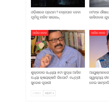
ଓଡ଼ିଶାରେ ପ୍ରଥମ ! ବଜ୍ରପାତ ହେବା
ମା’ଙ୍କ ଔଷଧ 
ପୂର୍ବରୁ ବାଜିବ ସାଇରନ୍
ଭାସିଗଲେ ଯୁବ
ଆଜିର ଖବର
ଆଜିର ଖବର
ଶୁକ୍ରବାର ସନ୍ଧ୍ୟା ୫ଟା ସୁଦ୍ଧା ଆସିବ
ଆୟୁଷ୍ମାନରେ 
ବନ୍ୟା କ୍ଷୟକ୍ଷତି ରିପୋର୍ଟ: ମନ୍ତ୍ରୀ
ସ୍ୱାସ୍ଥ୍ୟ ବୀମ
ସୁରେଶ ପୂଜାରୀ
ନେଇ ସାମ୍ବା
PREV
NEXT