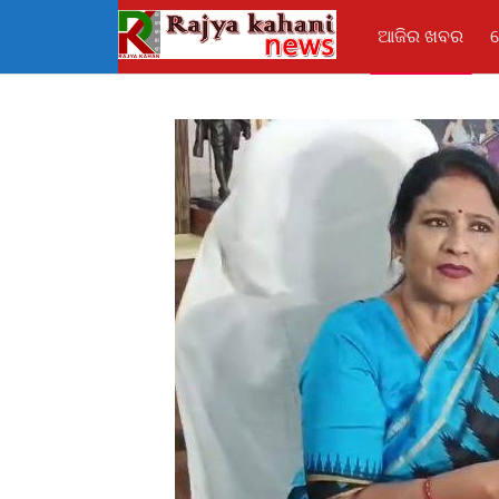
ଆଜିର ଖବର