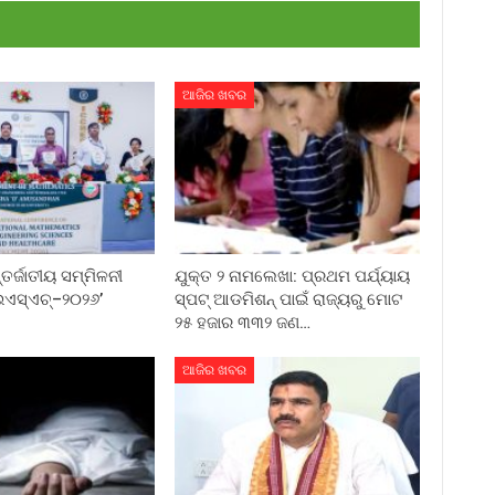
ଆଜିର ଖବର
୍ଜାତୀୟ ସମ୍ମିଳନୀ
ଯୁକ୍ତ ୨ ନାମଲେଖା: ପ୍ରଥମ ପର୍ଯ୍ୟାୟ
ଏସ୍‌ଏଚ୍‌–୨୦୨୬’
ସ୍ପଟ୍ ଆଡମିଶନ୍ ପାଇଁ ରାଜ୍ୟରୁ ମୋଟ
୨୫ ହଜାର ୩୩୨ ଜଣ…
ଆଜିର ଖବର