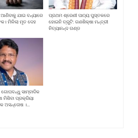
ଆଣିବାକୁ ଯାଇ ବନ୍ୟାରେ
ପ୍ରଥମ ଶ୍ରେଣୀ ପାଠ୍ୟ ପୁସ୍ତକରେ
କ। ମିଳିଲା ମୃତ ଦେହ
ହୋଇନି ତ୍ରୁଟି: ଗଣଶିକ୍ଷା ମନ୍ତ୍ରୀ
ନିତ୍ୟାନନ୍ଦ ଗଣ୍ଡ
ଗୋପବନ୍ଧୁ ସାମ୍ବାଦିକ
ା ମିଶିବା ପ୍ରକ୍ରିୟା
ଦିକ ଅସନ୍ତୋଷ ।…