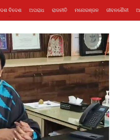
ଦେଶ ବିଦେଶ
ଅପରାଧ
ରାଜନୀତି
ମନୋରଞ୍ଜନ
ଜୀବନଶୈଳୀ
ଆ