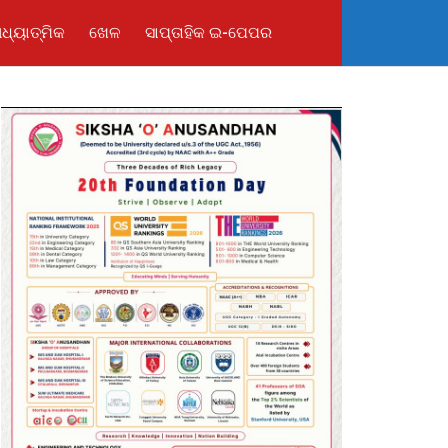
ଧ୍ୟାତ୍ମିକ
ଖେଳ
ସାପ୍ତାହିକ ଇ-ପେପର