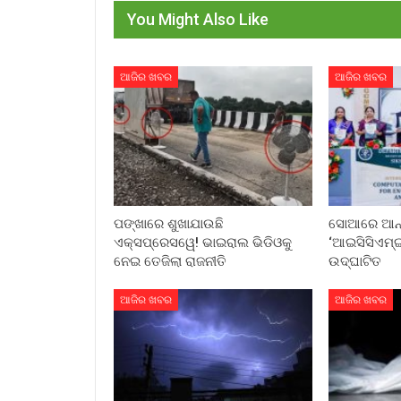
You Might Also Like
ଆଜିର ଖବର
ଆଜିର ଖବର
ପଙ୍ଖାରେ ଶୁଖାଯାଉଛି
ସୋଆରେ ଆନ୍ତର
ଏକ୍ସପ୍ରେସୱେ! ଭାଇରାଲ ଭିଡିଓକୁ
‘ଆଇସିସିଏମ୍‌ଇ
ନେଇ ତେଜିଲା ରାଜନୀତି
ଉଦ୍‌ଘାଟିତ
ଆଜିର ଖବର
ଆଜିର ଖବର