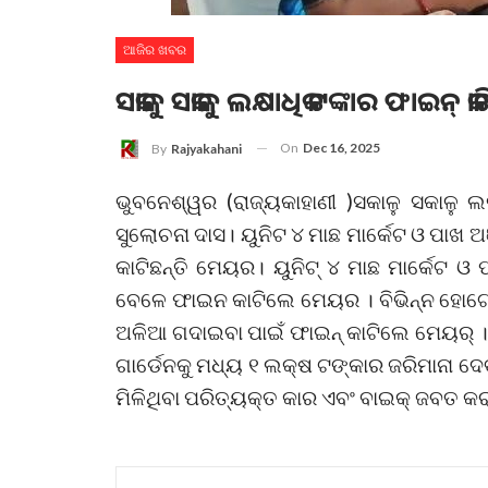
ଆଜିର ଖବର
ସକାଳୁ ସକାଳୁ ଲକ୍ଷାଧିକ ଟଙ୍କାର ଫାଇନ୍
On
Dec 16, 2025
By
Rajyakahani
ଭୁବନେଶ୍ୱର (ରାଜ୍ୟକାହାଣୀ )ସକାଳୁ ସକାଳୁ
ସୁଲୋଚନା ଦାସ। ୟୁନିଟ ୪ ମାଛ ମାର୍କେଟ ଓ ପା
କାଟିଛନ୍ତି ମେୟର। ୟୁନିଟ୍ ୪ ମାଛ ମାର୍କେଟ ଓ
ବେଳେ ଫାଇନ କାଟିଲେ ମେୟର । ବିଭିନ୍ନ ହୋଟେଲ୍‌
ଅଳିଆ ଗଦାଇବା ପାଇଁ ଫାଇନ୍ କାଟିଲେ ମେୟର୍ 
ଗାର୍ଡେନକୁ ମଧ୍ୟ ୧ ଲକ୍ଷ ଟଙ୍କାର ଜରିମାନା ଦେବ
ମିଳିଥିବା ପରିତ୍ୟକ୍ତ କାର ଏବଂ ବାଇକ୍ ଜବତ କର