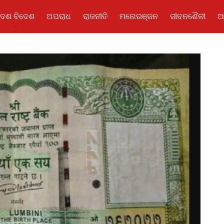
ଦେଶ ବିଦେଶ
ଅପରାଧ
ରାଜନୀତି
ମନୋରଞ୍ଜନ
ଜୀବନଶୈଳୀ
ଆ