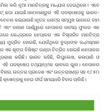
ସାମିଲ କରି ନୂଆ ମାନଚିତ୍ରକୁ ମାନ୍ୟତା ଦେଇଥିଲେ। ଏବେ
ଟ୍‌ ଛପା ଯାଇଛି।କାଠମାଣ୍ଡୁର ଏହି ପଦକ୍ଷେପକୁ ଭାରତ-
ିବେଚନା କରାଯାଉଛି।ନୂତନ ନୋଟ୍‌ର ସମ୍ମୁଖ ଭାଗରେ ବାମ
ବି ଏବଂ ଡାହାଣ ପାର୍ଶ୍ୱରେ ନେପାଳର ଜାତୀୟ ଫୁଲର ଏକ
ଙ୍ଗରେ କେନ୍ଦ୍ରରେ ନେପାଳର ଏକ ବିସ୍ତାରିତ ମାନଚିତ୍ର
ୟ ମୁଦ୍ରିତ ହୋଇଛି, ଯେଉଁଥିରେ ବୁଦ୍ଧଙ୍କ ଜନ୍ମସ୍ଥାନ
େ ଏକ ଶୃଙ୍ଗ ବିଶିଷ୍ଟ ଗଣ୍ଡା ଚିତ୍ରିତ ହୋଇଛି।ନେପାଳର
୍ରକାଶ କରିଛି। ଭାରତ କହିଛି, ଲିପୁଲେଖ, କଳାପାଣି ଓ
ର ଏହି ପଦକ୍ଷେପ ତଥ୍ୟାତ୍ମକ ଭାବରେ ଭୁଲ। ନେପାଳର
ଗ, ବିହାର, ଉତ୍ତର ପ୍ରଦେଶ ଏବଂ ଉତ୍ତରାଖଣ୍ଡ ସହ ୧,୮୫୦
ି କ୍ଷେତ୍ରକୁ ନେଇ ଦୀର୍ଘ ସମୟଧରି ବିବାଦ ଚାଲିଛି।