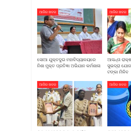
ଆଜିର ଖବର
ଆଜିର ଖବର
ସୋଆ ଯୁକ୍ତଦୁଇ ମହାବିଦ୍ୟାଳୟରେ
ଆସନ୍ତା ରାକ୍ଷ
ନିଶା ମୁକ୍ତ ପ୍ରତିଜ୍ଞା ଅଭିଯାନ କର୍ମଶାଳା
ସୁଭଦ୍ରା ଯୋଜନ
ଟଙ୍କା ମିଳିବ
ଆଜିର ଖବର
ଆଜିର ଖବର