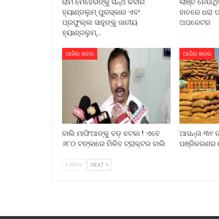
ରାମ ମେହେରଙ୍କୁ ସନ୍ଥ କବୀର
ଲାଞ୍ଚ ନେଉଥିବ
ହ୍ୟାଣ୍ଡଲୁମ୍ ପୁରସ୍କାର ଏବଂ
ହାତରେ ଧରା ପ
ପ୍ରଫୁଲ୍ଲ ସାହୁଙ୍କୁ ଜାତୀୟ
ଅପରେଟର
ହ୍ୟାଣ୍ଡଲୁମ୍…
ଆଜିର ଖବର
ଆଜିର ଖବର
ବାଲି ମାଫିଆଙ୍କୁ ବଡ଼ ଝଟକା ! ଏବେ
ଆସନ୍ତା ୩୧ ତା
୬୮୦ ଟଙ୍କାରେ ମିଳିବ ଟ୍ରାକ୍ଟର ବାଲି
ପଞ୍ଜିକରଣର 
PREV
NEXT