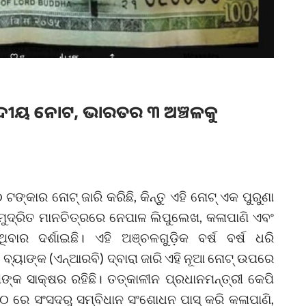
ିବାଦୀୟ ନୋଟ, ଭାରତର ୩ ଅଞ୍ଚଳକୁ
୍କାର ନୋଟ୍ ଜାରି କରିଛି, କିନ୍ତୁ ଏହି ନୋଟ୍ ଏକ ପୁରୁଣା
 ମୁଦ୍ରିତ ମାନଚିତ୍ରରେ ନେପାଳ ଲିପୁଲେଖ, କଳାପାଣି ଏବଂ
ବାର ଦର୍ଶାଇଛି। ଏହି ଅଞ୍ଚଳଗୁଡ଼ିକ ବର୍ଷ ବର୍ଷ ଧରି
୍ୟାଙ୍କ (ଏନ୍ଆରବି) ଦ୍ବାରା ଜାରି ଏହି ନୂଆ ନୋଟ୍ ଉପରେ
ଙ୍କ ସାକ୍ଷର ରହିଛି। ତତ୍କାଳୀନ ପ୍ରଧାନମନ୍ତ୍ରୀ କେପି
 ରେ ସଂସଦରୁ ସମ୍ବିଧାନ ସଂଶୋଧନ ପାସ୍ କରି କଳାପାଣି,