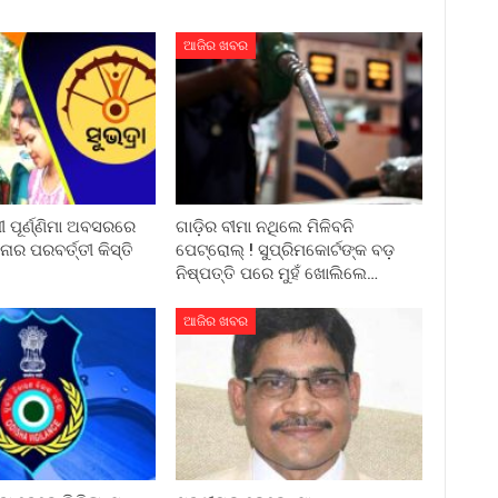
ଆଜିର ଖବର
ୀ ପୂର୍ଣ୍ଣିମା ଅବସରରେ
ଗାଡ଼ିର ବୀମା ନଥିଲେ ମିଳିବନି
ାର ପରବର୍ତ୍ତୀ କିସ୍ତି
ପେଟ୍ରୋଲ୍ ! ସୁପ୍ରିମକୋର୍ଟଙ୍କ ବଡ଼
ନିଷ୍ପତ୍ତି ପରେ ମୁହଁ ଖୋଲିଲେ…
ଆଜିର ଖବର