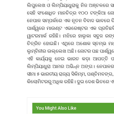
ଲିପୁଲେଖ ଓ ଲିମ୍ପିୟାଧୁରାକୁ ନିଜ ଅଞ୍ଚଳରେ 
ସେହି ସଂଶୋଧିତ ମାନଚିତ୍ର ୧୦୦ ଟଙ୍କିଆ ନୋ
ନେପାଳ ସମ୍ପର୍କରେ ଏକ ନୂତନ ବିବାଦ ଭାବରେ ବ
ପାର୍ଶ୍ୱରେ ମାଉଣ୍ଟ ଏଭରେଷ୍ଟର ଏକ ପ୍ରତିଛ
ୱାଟରମାର୍କ ରହିଛି। ମଝିରେ ହାଲୁକା ସବୁଜ ର
ଚିତ୍ରିତ ହୋଇଛି। ଏଥିରେ ଅଶୋକ ସ୍ତମ୍ଭ ମଧ୍
ଲୁମ୍ବିନୀର ଉଲ୍ଲେଖ ଅଛି। ନୋଟର ପଛ ପାର୍ଶ୍ୱର
ଏହି କାର୍ଯ୍ୟକୁ ନେଇ ଭାରତ କଡ଼ା ଆପତ୍ତି ପ
ଲିମ୍ପିୟାଧୁରା ଆମର ଅଭିନ୍ନ ଅଙ୍ଗ। ନେପାଳ
ସୀମା ୫ ଭାରତୀୟ ରାଜ୍ୟ ସିକିମ୍ମ, ପଶ୍ଚିମବଙ୍
କିଲୋମିଟରରୁ ଅଧିକ ରହିଛି। ଦୁଇ ଦେଶ ଭିତରେ ଏହ
You Might Also Like