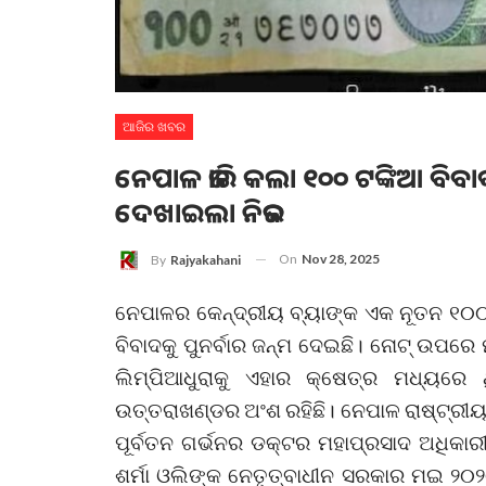
ଆଜିର ଖବର
ନେପାଳ ଜାରି କଲା ୧୦୦ ଟଙ୍କିଆ ବ
ଦେଖାଇଲା ନିଜର
On
Nov 28, 2025
By
Rajyakahani
ନେପାଳର କେନ୍ଦ୍ରୀୟ ବ୍ୟାଙ୍କ ଏକ ନୂତନ ୧୦୦ ଟଙ
ବିବାଦକୁ ପୁନର୍ବାର ଜନ୍ମ ଦେଇଛି। ନୋଟ୍ ଉପରେ
ଲିମ୍ପିଆଧୁରାକୁ ଏହାର କ୍ଷେତ୍ର ମଧ୍ୟରେ ଥି
ଉତ୍ତରାଖଣ୍ଡର ଅଂଶ ରହିଛି। ନେପାଳ ରାଷ୍ଟ୍ରୀୟ ବ
ପୂର୍ବତନ ଗର୍ଭନର ଡକ୍ଟର ମହାପ୍ରସାଦ ଅଧିକାରୀ
ଶର୍ମା ଓଲିଙ୍କ ନେତୃତ୍ବାଧୀନ ସରକାର ମଇ ୨୦୨୦