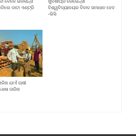
ା ବେଳେ ଭିଜିଲାନ୍ସ
ଖୁବଶୀଘ୍ର ରେଭେନ୍ସା
ଡିଲେ ଡାଟା ଏଣ୍ଟ୍ରି
ବିଶ୍ୱବିଦ୍ୟାଳୟର ବିବାଦ ସମାଧାନ ହେବ
-ଭିସି
ରିଖ ଯାଏଁ ଚାଷୀ
ଶେଷ ତାରିଖ