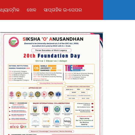
ଧ୍ୟାତ୍ମିକ
ଖେଳ
ସାପ୍ତାହିକ ଇ-ପେପର