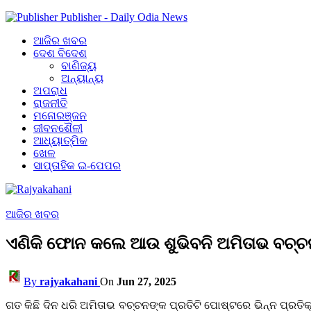
Publisher - Daily Odia News
ଆଜିର ଖବର
ଦେଶ ବିଦେଶ
ବାଣିଜ୍ୟ
ଅନ୍ୟାନ୍ୟ
ଅପରାଧ
ରାଜନୀତି
ମନୋରଞ୍ଜନ
ଜୀବନଶୈଳୀ
ଆଧ୍ୟାତ୍ମିକ
ଖେଳ
ସାପ୍ତାହିକ ଇ-ପେପର
ଆଜିର ଖବର
ଏଣିକି ଫୋନ କଲେ ଆଉ ଶୁଭିବନି ଅମିତାଭ ବଚ୍ଚନ
By
rajyakahani
On
Jun 27, 2025
ଗତ କିଛି ଦିନ ଧରି ଅମିତାଭ ବଚ୍ଚନଙ୍କ ପ୍ରତିଟି ପୋଷ୍ଟରେ ଭିନ୍ନ ପ୍ରତି