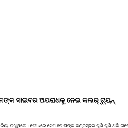
ଙ୍କ ସାଇବର ଅପରାଧକୁ ନେଇ କଲର୍‌ ଟ୍ୟୁନ୍‌
କ୍ରିୟା ରଖୁଥିଲେ। ଫୋନ୍‌ରେ ସେମାନେ ତାଙ୍କ କଣ୍ଠସ୍ବର ଶୁଣି ଶୁଣି ଥକି ଗଲ