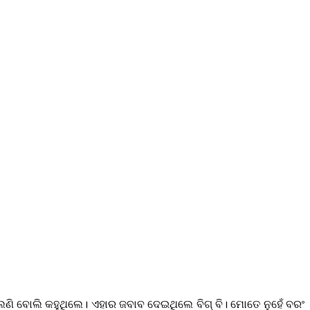
େଣି ବୋଲି କହୁଥିଲେ। ଏହାର ଜବାବ ଦେଇଥିଲେ ବିଗ୍‌ ବି। ମୋତେ ନୁହେଁ ବରଂ