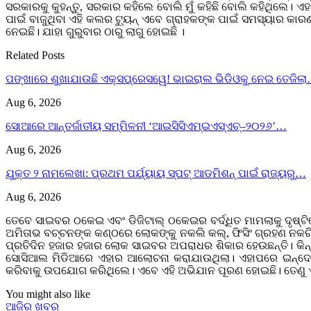
ସରକାରକୁ କୁହନ୍ତୁ, ସରକାର କହିଲେ ବୋଲି ମୁଁ କହିଛି ବୋଲି କହିଥିଲେ। ଏ
ପାଇଁ ବାଜୁଥିବା ଏହି କଲର ଟ୍ୟୁନ୍ ଏବେ ଗ୍ରାହକଙ୍କ ପାଇଁ ସମସ୍ୟାର 
ନେଇଛି। ଯାହା ଗୁରୁବାର ଠାରୁ ଲାଗୁ ହୋଇଛି ।
Related Posts
ପଙ୍ଖାରେ ଶୁଖାଯାଉଛି ଏକ୍ସପ୍ରେସୱେ! ଭାଇରାଲ ଭିଡିଓକୁ ନେଇ ତେଜିଲ
Aug 6, 2026
ସୋଆରେ ଆନ୍ତର୍ଜାତୀୟ ସମ୍ମିଳନୀ ‘ଆଇସିସିଏମ୍‌ଇଏସ୍‌ଏଚ୍‌–୨୦୨୬’…
Aug 6, 2026
ଯୁକ୍ତ ୨ ନାମଲେଖା: ପ୍ରଥମ ପର୍ଯ୍ୟାୟ ସ୍ପଟ୍ ଆଡମିଶନ୍ ପାଇଁ ରାଜ୍ୟରୁ…
Aug 6, 2026
ତେବେ ସାଇବର ଠକେଇ ଏବଂ ଡିଜିଟାଲ୍ ଠକେଇର ବର୍ଦ୍ଧିତ ମାମଲାକୁ ଦୃଷ୍ଟିରେ
ଅମିତାଭ ବଚ୍ଚନଙ୍କ କଣ୍ଠରେ ଲୋକଙ୍କୁ ନକଲି କଲ୍, ଫିସିଂ ଗ୍ରହଣ ନକରି
ପ୍ରତିଦିନ ହଜାର ହଜାର ଲୋକ ସାଇବର ଅପରାଧର ଶିକାର ହେଉଛନ୍ତି। କିନ୍ତ
ସୋସିଆଲ ମିଡିଆରେ ଏହାର ଆଲୋଚନା କରାଯାଉଥିଲା। ଏହାପରେ ଇନ୍ଦୋରର ଜଣ
କରିବାକୁ ଉପଯୋଗ କରିଥିଲେ। ଏବେ ଏହି ଅଭିଯାନ ପୂରଣ ହୋଇଛି। ତେଣୁ 
You might also like
ଆଜିର ଖବର