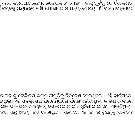
‌କୁ ବନ୍ଦ କରିଦିଆଯାଇଛି।ପ୍ରତ୍ୟେକ ମୋବାଇଲ୍ କଲ୍ ପୂର୍ବରୁ ୪୦ ସେକେଣ୍ଡ
େ ବିଳମ୍ବକୁ ଧ୍ୟାନରେ ରଖି ଯୋଗାଯୋଗ ମନ୍ତ୍ରଣାଳୟ ଏହି ବଡ଼ ପଦକ୍ଷେପ
ାକୁ ଟେଲିକମ୍ କମ୍ପାନୀଗୁଡ଼ିକୁ ନିର୍ଦ୍ଦେଶ ଦେଇଥିଲେ। ଏହି ବାର୍ତ୍ତାରେ,
ଯାଇଥିଲା। ଏହି ପଦକ୍ଷେପ ପ୍ରାରମ୍ଭରେ ପ୍ରଶଂସନୀୟ ଥିଲା, କାରଣ ଦେଶରେ
ଜରୁରୀକାଳୀନ କଲ୍ ସମୟରେ, ଲୋକଙ୍କ ପାଇଁ ଅସୁବିଧାର କାରଣ ପାଲଟିଥିଲା।
ୟ ସିନ୍ଧିଆଙ୍କୁ ଚିଠି ଲେଖିଥିଲେ।ସରକାର ଏହି କଲର ଟ୍ୟୁନ୍‌କୁ ସଚେତନ