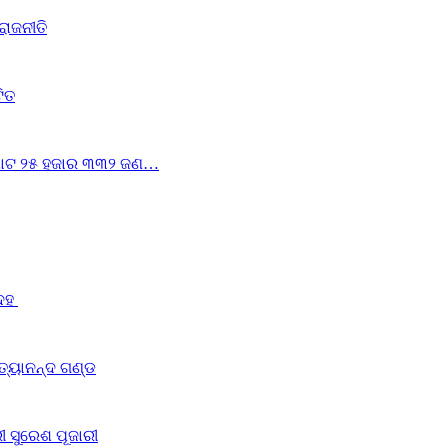
ରାଜନୀତି
ଟିତ
ୁ ମୋଟ ୨୫ ହଜାର ୩୩୨ ଜଣ…
ଦେହ
ିତ୍ୟାନନ୍ଦ ଗଣ୍ଡ
ରୀ ସୁରେଶ ପୂଜାରୀ