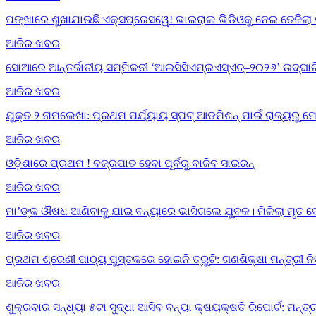
ପଙ୍ଖାରେ ଶୁଖାଯାଉଛି ଏକ୍ସପ୍ରେସୱେ! ଭାଇରାଲ ଭିଡିଓକୁ ନେଇ ତେଜିଲା 
ଆଜିର ଖବର
ସୋଆରେ ଆନ୍ତର୍ଜାତୀୟ ସମ୍ମିଳନୀ ‘ଆଇସିସିଏମ୍‌ଇଏସ୍‌ଏଚ୍‌–୨୦୨୬’ ଉଦ୍‌ଘା
ଆଜିର ଖବର
ଯୁକ୍ତ ୨ ନାମଲେଖା: ପ୍ରଥମ ପର୍ଯ୍ୟାୟ ସ୍ପଟ୍ ଆଡମିଶନ୍ ପାଇଁ ରାଜ୍ୟର
ଆଜିର ଖବର
ଓଡ଼ିଶାରେ ପ୍ରଥମ ! ବଜ୍ରପାତ ହେବା ପୂର୍ବରୁ ବାଜିବ ସାଇରନ୍
ଆଜିର ଖବର
ମା’ଙ୍କ ଔଷଧ ଆଣିବାକୁ ଯାଇ ବନ୍ୟାରେ ଭାସିଗଲେ ଯୁବକ। ମିଳିଲା ମୃତ 
ଆଜିର ଖବର
ପ୍ରଥମ ଶ୍ରେଣୀ ପାଠ୍ୟ ପୁସ୍ତକରେ ହୋଇନି ତ୍ରୁଟି: ଗଣଶିକ୍ଷା ମନ୍ତ୍ରୀ ନ
ଆଜିର ଖବର
ଶୁକ୍ରବାର ସନ୍ଧ୍ୟା ୫ଟା ସୁଦ୍ଧା ଆସିବ ବନ୍ୟା କ୍ଷୟକ୍ଷତି ରିପୋର୍ଟ: ମନ୍ତ୍