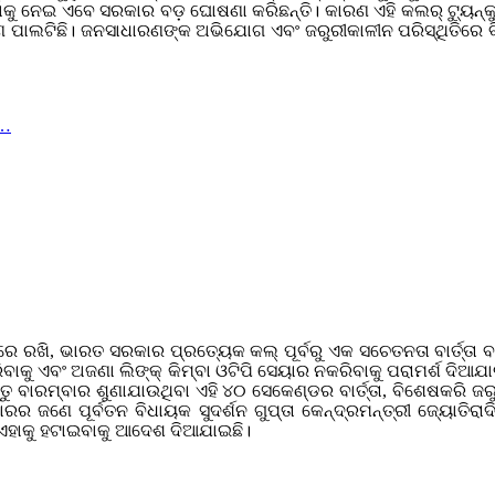
ହାକୁ ନେଇ ଏବେ ସରକାର ବଡ଼ ଘୋଷଣା କରିଛନ୍ତି। କାରଣ ଏହି କଲର୍‌ ଟ୍ୟୁନ୍
କାରଣ ପାଲଟିଛି। ଜନସାଧାରଣଙ୍କ ଅଭିଯୋଗ ଏବଂ ଜରୁରୀକାଳୀନ ପରିସ୍ଥିତିର
ା…
 ରଖି, ଭାରତ ସରକାର ପ୍ରତ୍ୟେକ କଲ୍ ପୂର୍ବରୁ ଏକ ସଚେତନତା ବାର୍ତ୍ତା ବଜାଇବ
ବାକୁ ଏବଂ ଅଜଣା ଲିଙ୍କ୍ କିମ୍ବା ଓଟିପି ସେୟାର ନକରିବାକୁ ପରାମର୍ଶ ଦିଆ
ୁ ବାରମ୍ବାର ଶୁଣାଯାଉଥିବା ଏହି ୪୦ ସେକେଣ୍ଡର ବାର୍ତ୍ତା, ବିଶେଷକରି 
େ ପୂର୍ବତନ ବିଧାୟକ ସୁଦର୍ଶନ ଗୁପ୍ତା କେନ୍ଦ୍ରମନ୍ତ୍ରୀ ଜ୍ୟୋତିରାଦିତ୍
ଏହାକୁ ହଟାଇବାକୁ ଆଦେଶ ଦିଆଯାଇଛି।