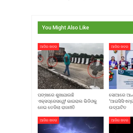
You Might Also Like
ଆଜିର ଖବର
ଆଜିର ଖବର
ପଙ୍ଖାରେ ଶୁଖାଯାଉଛି
ସୋଆରେ ଆନ୍ତର
ଏକ୍ସପ୍ରେସୱେ! ଭାଇରାଲ ଭିଡିଓକୁ
‘ଆଇସିସିଏମ୍‌ଇ
ନେଇ ତେଜିଲା ରାଜନୀତି
ଉଦ୍‌ଘାଟିତ
ଆଜିର ଖବର
ଆଜିର ଖବର