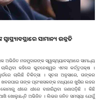
୍ୱାସ୍ଥ୍ୟାବସ୍ଥାରେ ସାମାନ୍ୟ ଉନ୍ନତି
େଶକ ଅଭିଜିତ ମଜମୁଦାରଙ୍କ ସ୍ୱାସ୍ଥ୍ୟାବସ୍ଥାରେ ସାମାନ୍ୟ
ସା ଚାଲିଥିବା କହିଲେ ଭୁବନେଶ୍ୱର ଏମସ କର୍ତ୍ତୃପକ୍ଷ ।
ର୍ଡରେ ଚାଲିଛି ଚିକିତ୍ସା । ସୂଚନା ଅନୁସାରେ, ତାଙ୍କର
ିବା ଖବରପାଇ ତାଙ୍କ ପ୍ରଂଶସକଙ୍କ ମଧ୍ୟରେ ଖୁସିର ଲହର
ାରୁ ଧୀରେ ଧୀରେ ବାହାରିଥିବା ଜଣାପଡ଼ିଛି । କିଛି
ି ଖୋଲୁଛନ୍ତି ଅଭିଜିତ । ଲିଭର ଜନିତ ସମସ୍ୟା ଯେଗୁଁ