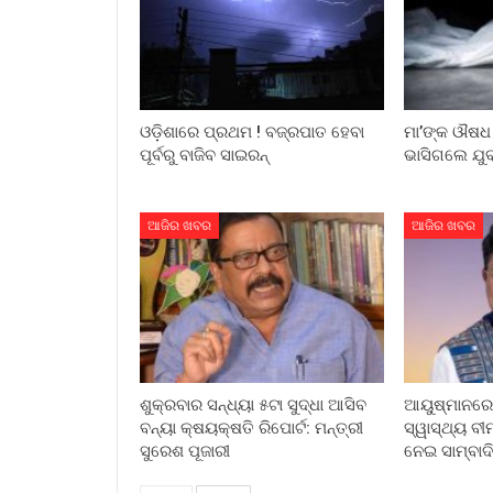
ଓଡ଼ିଶାରେ ପ୍ରଥମ ! ବଜ୍ରପାତ ହେବା
ମା’ଙ୍କ ଔଷଧ 
ପୂର୍ବରୁ ବାଜିବ ସାଇରନ୍
ଭାସିଗଲେ ଯୁବ
ଆଜିର ଖବର
ଆଜିର ଖବର
ଶୁକ୍ରବାର ସନ୍ଧ୍ୟା ୫ଟା ସୁଦ୍ଧା ଆସିବ
ଆୟୁଷ୍ମାନରେ 
ବନ୍ୟା କ୍ଷୟକ୍ଷତି ରିପୋର୍ଟ: ମନ୍ତ୍ରୀ
ସ୍ୱାସ୍ଥ୍ୟ ବୀମ
ସୁରେଶ ପୂଜାରୀ
ନେଇ ସାମ୍ବା