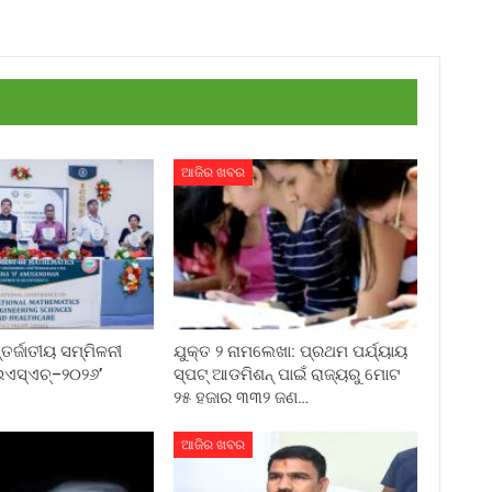
ଆଜିର ଖବର
୍ଜାତୀୟ ସମ୍ମିଳନୀ
ଯୁକ୍ତ ୨ ନାମଲେଖା: ପ୍ରଥମ ପର୍ଯ୍ୟାୟ
ଏସ୍‌ଏଚ୍‌–୨୦୨୬’
ସ୍ପଟ୍ ଆଡମିଶନ୍ ପାଇଁ ରାଜ୍ୟରୁ ମୋଟ
୨୫ ହଜାର ୩୩୨ ଜଣ…
ଆଜିର ଖବର