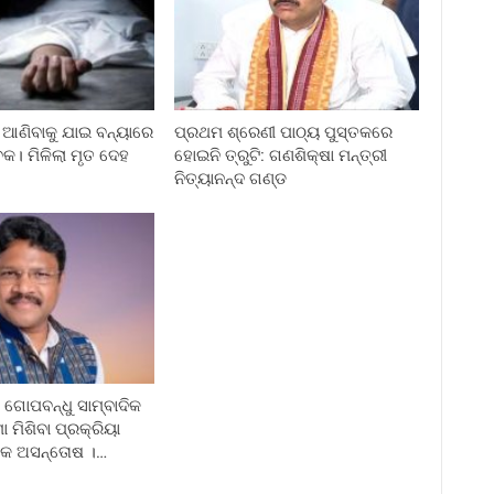
ଆଣିବାକୁ ଯାଇ ବନ୍ୟାରେ
ପ୍ରଥମ ଶ୍ରେଣୀ ପାଠ୍ୟ ପୁସ୍ତକରେ
କ। ମିଳିଲା ମୃତ ଦେହ
ହୋଇନି ତ୍ରୁଟି: ଗଣଶିକ୍ଷା ମନ୍ତ୍ରୀ
ନିତ୍ୟାନନ୍ଦ ଗଣ୍ଡ
ଗୋପବନ୍ଧୁ ସାମ୍ବାଦିକ
ା ମିଶିବା ପ୍ରକ୍ରିୟା
ଦିକ ଅସନ୍ତୋଷ ।…