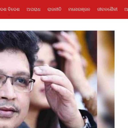
ଦେଶ ବିଦେଶ
ଅପରାଧ
ରାଜନୀତି
ମନୋରଞ୍ଜନ
ଜୀବନଶୈଳୀ
ଆ