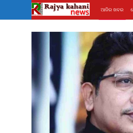
ଆଜିର ଖବର