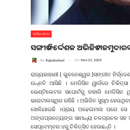
ଆଜିର ଖବର
ସଙ୍ଗୀତ ନିର୍ଦ୍ଦେଶକ ଅଭିଜିତ ମଜମୁଦାରଙ୍କ ସ
On
Nov 21, 2025
By
Rajyakahani
ରାଜ୍ୟକାହାଣୀ ( ଭୁବନେଶ୍ୱର )ସଙ୍ଗୀତ ନିର୍ଦ୍ଦ
ଉନ୍ନତି ଆସିଛି । ମେଡିସିନ ୱାର୍ଡରେ ଚିକିତ୍
ଭେଣ୍ଟିଲେଟର ସପୋର୍ଟରୁ ବାହାରି ମେଡିସିନ ୱା
ଭାଇଟାଲସ୍ଥିର ରହିଛି । ଅଭିଜିତ ସୁସ୍ଥ ହେଉଥ
ଖେଳିଯାଇଛି ।ପ୍ରାୟ ଅଢେଇମାସ ପରେ ସେ କୋମ
ଅଙ୍ଗପ୍ରତ୍ୟେଙ୍ଗ ସାମାନ୍ୟ ଚଳପ୍ରଚଳ ସହ ଆଖ
ସେପ୍ଟେମ୍ବର ୪ରୁ ଚିକିତ୍ସିତ ହେଉଛନ୍ତି ।