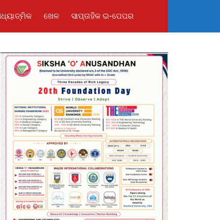
ଧ୍ୟାତ୍ମିକ
ଖେଳ
ସାପ୍ତାହିକ ଇ-ପେପର