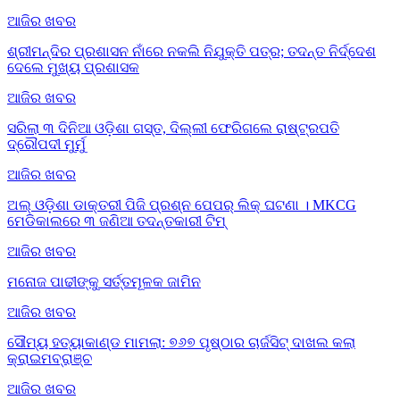
ଆଜିର ଖବର
ଶ୍ରୀମନ୍ଦିର ପ୍ରଶାସନ ନାଁରେ ନକଲି ନିଯୁକ୍ତି ପତ୍ର; ତଦନ୍ତ ନିର୍ଦ୍ଦେଶ
ଦେଲେ ମୁଖ୍ୟ ପ୍ରଶାସକ
ଆଜିର ଖବର
ସରିଲା ୩ ଦିନିଆ ଓଡ଼ିଶା ଗସ୍ତ, ଦିଲ୍ଲୀ ଫେରିଗଲେ ରାଷ୍ଟ୍ରପତି
ଦ୍ରୌପଦୀ ମୁର୍ମୁ
ଆଜିର ଖବର
ଅଲ୍ ଓଡ଼ିଶା ଡାକ୍ତରୀ ପିଜି ପ୍ରଶ୍ନ ପେପର୍ ଲିକ୍ ଘଟଣା । MKCG
ମେଡିକାଲରେ ୩ ଜଣିଆ ତଦନ୍ତକାରୀ ଟିମ୍
ଆଜିର ଖବର
ମନୋଜ ପାଢୀଙ୍କୁ ସର୍ତ୍ତମୂଳକ ଜାମିନ
ଆଜିର ଖବର
ସୌମ୍ୟ ହତ୍ୟାକାଣ୍ଡ ମାମଲା: ୭୬୭ ପୃଷ୍ଠାର ଚାର୍ଜସିଟ୍ ଦାଖଲ କଲା
କ୍ରାଇମବ୍ରାଞ୍ଚ
ଆଜିର ଖବର