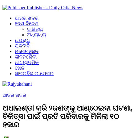
Publisher - Daily Odia News
ଆଜିର ଖବର
ଦେଶ ବିଦେଶ
ବାଣିଜ୍ୟ
ଅନ୍ୟାନ୍ୟ
ଅପରାଧ
ରାଜନୀତି
ମନୋରଞ୍ଜନ
ଜୀବନଶୈଳୀ
ଆଧ୍ୟାତ୍ମିକ
ଖେଳ
ସାପ୍ତାହିକ ଇ-ପେପର
ଆଜିର ଖବର
ଅଧାଲଣ୍ଡା କରି ୨ଜଣଙ୍କୁ ଆଣ୍ଠେଇବା ଘଟଣା,
ଚିକିତ୍ସା ପାଇଁ ପ୍ରତି ପରିବାରକୁ ମିଳିଲା ୧୦
ହଜାର