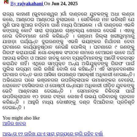
By
rajyakahani
On
Jun 24, 2025
ରାଜ୍ୟ କାହାଣୀ (ଭୁବନେଶ୍ୱର )ଗାଁ ଦାଣ୍ଡରେ ଯୁବକଙ୍କୁ ଅଧା ଲଣ୍ଡା
କଲେ, ଆଣ୍ଠେଇ ଆଣ୍ଠେଇ ବୁଲାଇଲେ । ସେତିକିରେ ମନ ଭରିଲାନି ଯେ
ପୁଣି ଘାସ ଖୁଆଇ ନର୍ଦ୍ଦମା ପାଣି ମଧ୍ୟ ପିଆଇଲେ । ଗାଁ ଦାଣ୍ଡରେ ଏଭଳି
କଙ୍ଗାରୁ କୋର୍ଟ ସାରା ରାଜ୍ୟରେ ଚାଞ୍ଚଲ୍ୟ ଖେଳାଇ ଦେଇଛି । ଏହାକୁ
ନେଇ ଦଳିତମାନେ ମେଳି କରିଛନ୍ତି । ଗଞ୍ଜାମ ଜିଲ୍ଲା ଖରୀଗୁମ୍ମାରୁ
ଯାହାଡ଼ା ପର୍ଯ୍ୟନ୍ତ ଦୁଇଜଣଙ୍କୁ ଏଭଳି ଭୟଙ୍କର ନିର୍ଯାତନା ଦେବା
ଘଟଣାରେ କାର୍ଯ୍ୟାନୁଷ୍ଠାନ ନେଇଛି ପୋଲିସ୍ । ଘଟଣାରେ ୯ ଜଣଙ୍କୁ
ଗିରଫ କରାଯାଇଛି ।ଗୋ-ରକ୍ଷକ ସଂଗଠନ ନାମରେ ବେଆଇନ ଭାବେ ଅର୍ଥ
ଆଦାୟ କରିବା ଓ ଆଇନ ହାତକୁ ନେବା ବ୍ୟକ୍ତିମାନଙ୍କୁ ଆଦୌ ବରଦାସ୍ତ
କରାଯିବ ନାହିଁ। ଏଥିରେ ସମ୍ପୃକ୍ତ ଅନ୍ୟ ଅଭିଯୁକ୍ତଙ୍କୁ ଗିରଫ ପାଇଁ
ପୁଲିସ ଉଦ୍ୟମ ଜାରି ରଖିଛି ବୋଲି ସେ କହିଛନ୍ତି। ଏହି ସମ୍ବେଦନଶୀଳ
ଘଟଣାର ତଦନ୍ତ ଭାର ଆସିକା ଉପଖଣ୍ଡ ଆରକ୍ଷୀ ଅଧିକାରୀ ନେଇଛନ୍ତି।
ଅଭିଯୋଗ ପରେ ଭଞ୍ଜନଗର ଉପଜିଲ୍ଲାପାଳ ଉମାଶଙ୍କର ବେହେରା,
ଧରାକୋଟ ତହସିଲଦାର ଓ ଗୋଷ୍ଠୀ ଉନ୍ନୟନ ଅଧିକାରୀ ପୀଡ଼ିତ ଯୁବକଙ୍କୁ
ଭେଟି ଆଶ୍ବାସନା ଦେଇଛନ୍ତି । ସେମାନଙ୍କ ଚିକିତ୍ସା ପାଇଁ
ଉପଜିଲ୍ଲାପାଳ ୧୦ ହଜାର ଟଙ୍କା ଲେଖାଏଁ ଉଭୟ ପରିବାରକୁ ପ୍ରଦାନ
କରିଛନ୍ତି । ଆହୁରି ମଧ୍ୟ ଦୋଷୀଙ୍କୁ ଦଣ୍ଡ ଦିଆଯିବାର ପ୍ରତିଶୃତି
ଦେଇଛନ୍ତି ।
You might also like
ଆଜିର ଖବର
ଆସନ୍ତା ୧୨ ତାରିଖ ଯାଏ ସାରା ରାଜ୍ୟରେ ଲାଗି ରହିବ ବର୍ଷା