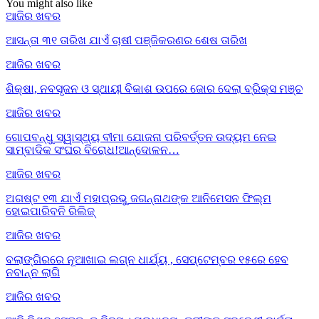
You might also like
ଆଜିର ଖବର
ଆସନ୍ତା ୩୧ ତାରିଖ ଯାଏଁ ଚାଷୀ ପଞ୍ଜିକରଣର ଶେଷ ତାରିଖ
ଆଜିର ଖବର
ଶିକ୍ଷା, ନବସୃଜନ ଓ ସ୍ଥାୟୀ ବିକାଶ ଉପରେ ଜୋର ଦେଲା ବ୍ରିକ୍ସ ମଞ୍ଚ
ଆଜିର ଖବର
ଗୋପବନ୍ଧୁ ସ୍ୱାସ୍ଥ୍ୟ ବୀମା ଯୋଜନା ପରିବର୍ତ୍ତନ ଉଦ୍ୟମ ନେଇ
ସାମ୍ବାଦିକ ସଂଘର ବିରୋଧ!ଆନ୍ଦୋଳନ…
ଆଜିର ଖବର
ଅଗଷ୍ଟ ୧୩ ଯାଏଁ ମହାପ୍ରଭୁ ଜଗନ୍ନାଥଙ୍କ ଆନିମେସନ ଫିଲ୍ମ
ହୋଇପାରିବନି ରିଲିଜ୍
ଆଜିର ଖବର
ବଲାଙ୍ଗିରରେ ନୂଆଖାଇ ଲଗ୍ନ ଧାର୍ଯ୍ୟ , ସେପ୍ଟେମ୍ବର ୧୫ରେ ହେବ
ନବାନ୍ନ ଲାଗି
ଆଜିର ଖବର