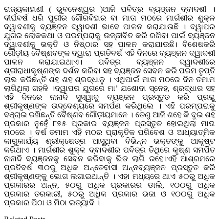
ରାଜ୍ୟକାହାଣୀ ( ଭୁବନେଶ୍ୱର )ଆଜି ପବିତ୍ର ବ୍ୟଞ୍ଜନ ଦ୍ବାଦଶୀ ।
ଦୀର୍ଘବର୍ଷ ଧରି ପୁରୀର ଗୌରବିହାର ବା ମାତା ମଠରେ ମାର୍ଗଶୀର ଶୁକ୍ଳ
ଦ୍ୱାଦଶୀକୁ ବ୍ୟଞ୍ଜନ ଦ୍ୱାଦଶୀ ଭାବେ ପାଳନ କରାଯାଉଛି । ଦ୍ୱାପର
ଯୁଗର ଲୋକକଥା ଓ ପରମ୍ପରାକୁ ଉଜ୍ଜୀବିତ କରି ରଖିବା ପାଇଁ ବ୍ୟଞ୍ଜନ
ଦ୍ୱାଦଶୀକୁ ଭକ୍ତି ଓ ନିଷ୍ଠାର ସହ ପାଳନ କରାଯାଉଛି। ବିଶେଷକରି
ଗୌଡ଼ୀୟ ବୈଷ୍ଣବଙ୍କ ଦ୍ୱାରା ପ୍ରତିବର୍ଷ ଏହି ଦିନରେ ବ୍ୟଞ୍ଜନ ଦ୍ୱାଦଶୀ
ପାଳନ କରାଯାଇଥାଏ। ପବିତ୍ର ବ୍ୟଞ୍ଜନ ଦ୍ୱାଦଶୀରେ
ଶ୍ରୀରାଧାକୃଷ୍ଣଙ୍କ ଦର୍ଶନ କରିବା ସହ ବ୍ୟଞ୍ଜନ ସେବନ କରି ପରମ ତୃପ୍ତି
ଲାଭ କରିଛନ୍ତି ଶହ ଶହ ଶ୍ରଦ୍ଧାଳୁ । ଏଥିପାଇଁ ମାତା ମଠରେ ଦିନ ତମାମ
ଲାଗିଥିଲା ଗହଳି ।ଦ୍ୱାପର ଯୁଗରେ ମା’ ଯଶୋଦା ସ୍ନେହ, ଶ୍ରଦ୍ଧାର ସହ
ଏହି ଦିନରେ ନାନାଦି ସୁସ୍ୱାଦୁ ବ୍ୟଞ୍ଜନ ପ୍ରସ୍ତୁତ କରି ପ୍ରଭୁ
ଶ୍ରୀକୃଷ୍ଣଙ୍କ ଉଦ୍ଦେଶ୍ୟରେ ସମର୍ପଣ କରିଥିଲେ । ଏହି ପରମ୍ପରାକୁ
ବଞ୍ଚାଇ ରଖିଛନ୍ତି ବୈଷ୍ଣବ ଗୌଡ଼ୀୟମାନେ । ତେଣୁ ଆଜି ଶହେ କି ଦୁଇ ଶହ
ପ୍ରକାର ନୁହେଁ ୮୭୫ ପ୍ରକାର ବ୍ୟଞ୍ଜନ ପ୍ରସ୍ତୁତ ହୋଇଥିଲା ମାତା
ମଠରେ । ବର୍ଷ ତମାମ ଏହି ମଠର ପ୍ରାକୃତିକ ପରିବେଶ ଓ ଆଧ୍ୟାତ୍ମିକ
କାରୁକାର୍ଯ୍ୟ ଶ୍ରୀକ୍ଷେତ୍ର ଆସୁଥିବା ବିଭିନ୍ନ ଭକ୍ତଙ୍କୁ ଆକୃଷ୍ଟ
କରିଥାଏ । ମାର୍ଗଶୀର ଶୁକ୍ଳ ଦ୍ଵାଦଶୀର ପବିତ୍ର ତିଥିରେ କୃଷ୍ଣ ସମର୍ପିତ
ନାନାଦି ବ୍ୟଞ୍ଜନକୁ ସେବନ କରିବାକୁ ଭିଡ ଲାଗି ରହେ।ଏହି ଆଶ୍ରମରେ
ପ୍ରତିବର୍ଷ ୩୦ରୁ ଅଧିକ ଅନ୍ତେବାସୀ ଅନ୍ନବ୍ୟଞ୍ଜନ ପ୍ରସ୍ତୁତ କରି
ଶ୍ରୀକୃଷ୍ଣଙ୍କୁ ଭୋଗ ଲଗାଇଥାନ୍ତି । ଏହା ମଧ୍ୟରେ ଥାଏ ୫୦ରୁ ଅଧିକ
ପ୍ରକାରର ଅନ୍ନ, ୫୦ରୁ ଅଧିକ ପ୍ରକାରର ଡାଲି, ୧୦୦ରୁ ଅଧିକ
ପ୍ରକାର ତରକାରୀ, ୫୦ରୁ ଅଧିକ ପ୍ରକାର ଭଜା ଓ ୧୦୦ରୁ ଅଧିକ
ପ୍ରକାର ପିଠା ଓ ମିଠା ଇତ୍ୟାଦି ।