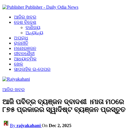
Publisher - Daily Odia News
ଆଜିର ଖବର
ଦେଶ ବିଦେଶ
ବାଣିଜ୍ୟ
ଅନ୍ୟାନ୍ୟ
ଅପରାଧ
ରାଜନୀତି
ମନୋରଞ୍ଜନ
ଜୀବନଶୈଳୀ
ଆଧ୍ୟାତ୍ମିକ
ଖେଳ
ସାପ୍ତାହିକ ଇ-ପେପର
ଆଜିର ଖବର
ଆଜି ପବିତ୍ର ବ୍ୟଞ୍ଜନ ଦ୍ବାଦଶୀ ।ମାତା ମଠରେ
୮୭୫ ପ୍ରକାରର ସ୍ୱାଦିଷ୍ଟ ବ୍ୟଞ୍ଜନ ପ୍ରସ୍ତୁତ
By
rajyakahani
On
Dec 2, 2025