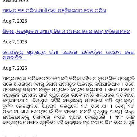
Related Posts
ଆସନ୍ତା ୩୧ ତାରିଖ ଯାଏଁ ଚାଷୀ ପଞ୍ଜିକରଣର ଶେଷ ତାରିଖ
Aug 7, 2026
ଶିକ୍ଷା, ନବସୃଜନ ଓ ସ୍ଥାୟୀ ବିକାଶ ଉପରେ ଜୋର ଦେଲା ବ୍ରିକ୍ସ ମଞ୍ଚ
Aug 7, 2026
ଗୋପବନ୍ଧୁ ସ୍ୱାସ୍ଥ୍ୟ ବୀମା ଯୋଜନା ପରିବର୍ତ୍ତନ ଉଦ୍ୟମ ନେଇ
ସାମ୍ବାଦିକ…
Aug 7, 2026
ଆଶ୍ରମବାସୀ ପରିବାପତ୍ର କଟାକଟି କରିବା ସହିତ ଆନୁଷଙ୍ଗିକ ପ୍ରସ୍ତୁତି
ପରେ ଅପରାହ୍ଣ ୨ଟାରୁ ଭୋଗ ପ୍ରସ୍ତୁତି ଆରମ୍ଭ କରାଯାଇଥାଏ । ପରେ
ପ୍ରସାଦକୁ ଭକ୍ତମାନଙ୍କ ମଧ୍ୟରେ ବଣ୍ଟନ କରଯାଏ । ଏତେ ପ୍ରକାର
ବ୍ୟଞ୍ଜନ ପରଷିବା ପାଇଁ ସ୍ୱତନ୍ତ୍ର ଭାବେ ନିର୍ମିତ ଖଲିପତ୍ର ବ୍ୟବହାର
କରାଯାଇଥାଏ ।ବିଶ୍ୱାସ ରହିଛି ବାତ୍ସଲ୍ୟ ମମତାରେ ପଡି ଶ୍ରୀକୃଷ୍ଣ
ଦୁର୍ବଳ ହୋଇଥିବାର ଅନୁଭବ କରିଥିଲେ ମା’ ଯଶୋଦା । ତେଣୁ ମା’
ଯଶୋଦା ଖାସ ସେଇଥିପାଇଁ ନିଜ ହାତରେ ନାନାଦି ସୁସ୍ୱାଦୁ ଖାଦ୍ୟ ରାନ୍ଧି
ଶ୍ରୀକୃଷ୍ଣଙ୍କୁ କୋଳରେ ବସାଇ ଖୁଆଇ ଦେଇଥିଲେ । ଏବଂ ସେହି
ବାତ୍ସଲ୍ୟ ମମତାର ସ୍ମୃତିରେ ଏହି ବ୍ୟଞ୍ଜନ ଦ୍ଵାଦଶୀ ପାଳିତ ହେଇ ଆସୁଛି
।