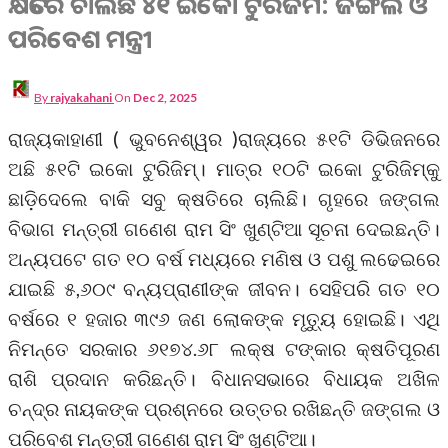
କ୍ଷତିରେ ଚାଲିଛି ୪୧ ଇକୋ ଟୁରିଜିମ: ଜଙ୍ଗଲ ଓ
ପରିବେଶ ମନ୍ତ୍ରୀ
By
rajyakahani
On
Dec 2, 2025
ରାଜ୍ୟକାହାଣୀ ( ଭୁବନେଶ୍ୱର )ରାଜ୍ୟରେ ୫୧ଟି ଡିଭିଜନରେ
ଅଛି ୫୧ଟି ଇକୋ ଟୁରିଜିମ୍। ମାତ୍ର ୧୦ଟି ଇକୋ ଟୁରିଜିମ୍‌କୁ
ଛାଡ଼ିଦେଲେ ବାକି ସବୁ କ୍ଷତିରେ ଚାଲିଛି। ଗୃହରେ ଜଙ୍ଗଲ
ବିଭାଗ ମନ୍ତ୍ରୀ ଗଣେଶ ରାମ ସିଂ ଖୁଣ୍ଟିଆ ସୂଚନା ଦେଇଛନ୍ତି।
ଅନ୍ୟପଟେ ଗତ ୧୦ ବର୍ଷ ମଧ୍ୟରେ ମଣିଷ ଓ ପଶୁ ଲଢେଇରେ
ଯାଇଛି ୫,୬୦୯ ବନ୍ୟପ୍ରାଣୀଙ୍କ ଜୀବନ। ସେହିପରି ଗତ ୧୦
ବର୍ଷରେ ୧ ହଜାର ୩୯୬ ଜଣ ଲୋକଙ୍କ ମୃତ୍ୟୁ ହୋଇଛି। ଏଥି
ନିମନ୍ତେ ସରକାର ୬୧୭୪.୬୮ ଲକ୍ଷ ଟଙ୍କାର କ୍ଷତିପୂରଣ
ରାଶି ପ୍ରଦାନ କରିଛନ୍ତି। ବିଧାନସଭାରେ ବିଧାୟକ ଅଖିଳ
ଚନ୍ଦ୍ର ନାୟକଙ୍କ ପ୍ରଶ୍ନରେ ଉତ୍ତର ରଖିଛନ୍ତି ଜଙ୍ଗଲ ଓ
ପରିବେଶ ମନ୍ତ୍ରୀ ଗଣେଶ ରାମ ସିଂ ଖୁଣ୍ଟିଆ।