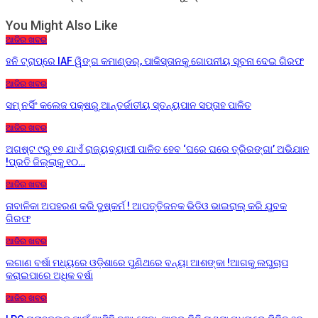
You Might Also Like
ଆଜିର ଖବର
ହନି ଟ୍ରାପ୍‌ରେ IAF ୱିଙ୍ଗ କମାଣ୍ଡର୍, ପାକିସ୍ତାନକୁ ଗୋପନୀୟ ସୂଚନା ଦେଇ ଗିରଫ
ଆଜିର ଖବର
ସମ୍ ନର୍ସିଂ କଲେଜ ପକ୍ଷରୁ ଆନ୍ତର୍ଜାତୀୟ ସ୍ତନ୍ୟପାନ ସପ୍ତାହ ପାଳିତ
ଆଜିର ଖବର
ଅଗଷ୍ଟ ୯ରୁ ୧୭ ଯାଏଁ ରାଜ୍ୟବ୍ୟାପୀ ପାଳିତ ହେବ ‘ଘରେ ଘରେ ତ୍ରିରଙ୍ଗା’ ଅଭିଯାନ
!ପ୍ରତି ଜିଲ୍ଲାକୁ ୧୦…
ଆଜିର ଖବର
ନାବାଳିକା ଅପହରଣ କରି ଦୁଷ୍କର୍ମ ! ଆପତ୍ତିଜନକ ଭିଡିଓ ଭାଇରାଲ୍ କରି ଯୁବକ
ଗିରଫ
ଆଜିର ଖବର
ଲଗାଣ ବର୍ଷା ମଧ୍ୟରେ ଓଡ଼ିଶାରେ ପୁଣିଥରେ ବନ୍ୟା ଆଶଙ୍କା !ଆଗକୁ ଲଘୁଚାପ
କରାଇପାରେ ଅଧିକ ବର୍ଷା
ଆଜିର ଖବର