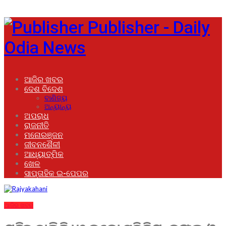
Publisher - Daily
Odia News
ଆଜିର ଖବର
ଦେଶ ବିଦେଶ
ବାଣିଜ୍ୟ
ଅନ୍ୟାନ୍ୟ
ଅପରାଧ
ରାଜନୀତି
ମନୋରଞ୍ଜନ
ଜୀବନଶୈଳୀ
ଆଧ୍ୟାତ୍ମିକ
ଖେଳ
ସାପ୍ତାହିକ ଇ-ପେପର
ଆଜିର ଖବର