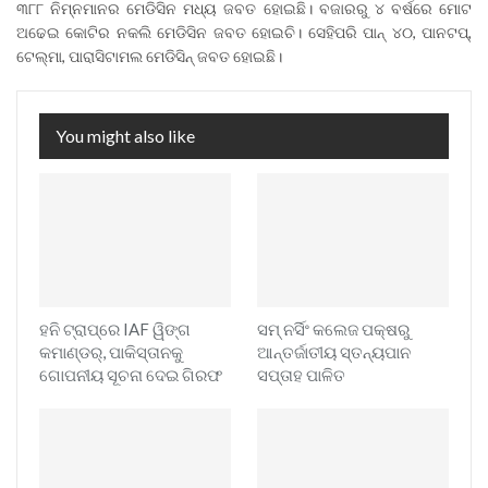
୩୮୮ ନିମ୍ନମାନର ମେଡିସିନ ମଧ୍ୟ ଜବତ ହୋଇଛି। ବଜାରରୁ ୪ ବର୍ଷରେ ମୋଟ
ଅଢେଇ କୋଟିର ନକଲି ମେଡିସିନ ଜବତ ହୋଇଚି। ସେହିପରି ପାନ୍ ୪୦, ପାନଟପ୍,
ଟେଲ୍ମା, ପାରାସିଟାମଲ ମେଡିସିନ୍ ଜବତ ହୋଇଛି।
You might also like
ହନି ଟ୍ରାପ୍‌ରେ IAF ୱିଙ୍ଗ
ସମ୍ ନର୍ସିଂ କଲେଜ ପକ୍ଷରୁ
କମାଣ୍ଡର୍, ପାକିସ୍ତାନକୁ
ଆନ୍ତର୍ଜାତୀୟ ସ୍ତନ୍ୟପାନ
ଗୋପନୀୟ ସୂଚନା ଦେଇ ଗିରଫ
ସପ୍ତାହ ପାଳିତ