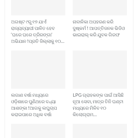
ଅଗଷ୍ଟ ୯ରୁ ୧୭ ଯାଏଁ
ନାବାଳିକା ଅପହରଣ କରି
ରାଜ୍ୟବ୍ୟାପୀ ପାଳିତ ହେବ
ଦୁଷ୍କର୍ମ ! ଆପତ୍ତିଜନକ ଭିଡିଓ
‘ଘରେ ଘରେ ତ୍ରିରଙ୍ଗା’
ଭାଇରାଲ୍ କରି ଯୁବକ ଗିରଫ
ଅଭିଯାନ !ପ୍ରତି ଜିଲ୍ଲାକୁ ୧୦…
ଲଗାଣ ବର୍ଷା ମଧ୍ୟରେ
LPG ଗ୍ରାହକଙ୍କ ପାଇଁ ଆସିଛି
ଓଡ଼ିଶାରେ ପୁଣିଥରେ ବନ୍ୟା
ନୂଆ ସେବା, ମାତ୍ର ତିନି ଘଣ୍ଟା
ଆଶଙ୍କା !ଆଗକୁ ଲଘୁଚାପ
ମଧ୍ୟରେ ମିଳିବ ୧୦
କରାଇପାରେ ଅଧିକ ବର୍ଷା
କିଲୋଗ୍ରାମ…