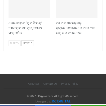
କେରଳମ୍‌ରେ ‘ରାଟ୍ ଫିଭର୍’
୧୪ ଅଗଷ୍ଟ ବେଳକୁ
ଆତଙ୍କ! ୫୮ ମୃତ, ୧୩୫୨
ବଙ୍ଗୋପସାଗରରେ ଆଉ ଏକ
ସଂକ୍ରମିତ
ଲଘୁଚାପ ସମ୍ଭାବନା
PREV
NEXT
About Us
Contact Us
Privacy Policy
© 2026 - Rajyakahani. All Rights Reserved.
Design by:
KC DIGITAL