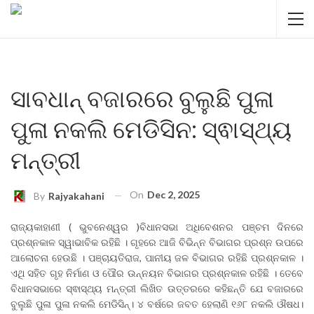
ସାବଧାନ୍ ବଜାରରେ ବୁଲୁଛି ପୁଳା
ପୁଳା ନକଲି ମେଡିସିନ: ସ୍ଵାସ୍ଥ୍ୟ
ମନ୍ତ୍ରୀ
On
Dec 2, 2025
By
Rajyakahani
ରାଜ୍ୟକାହାଣୀ ( ଭୁବନେଶ୍ୱର )ବିଧାନସଭା ଅଧିବେଶନର ପଞ୍ଚମ ଦିନରେ
ପ୍ରଶ୍ନକାଳ ସ୍ୱାଭାବିକ ରହିଛି । ଗୃହରେ ଆଜି ବିଭିନ୍ନ ବିଭାଗର ପ୍ରଶ୍ନ ଉପରେ
ଆଲୋଚନା ହେଉଛି । ପଞ୍ଚାୟତିରାଜ, ପାନୀୟ ଜଳ ବିଭାଗର ରହିଛି ପ୍ରଶ୍ନକାଳ ।
ଏଥି ସହିତ ଗୃହ ନିର୍ମାଣ ଓ ପୌର ଉନ୍ନୟନ ବିଭାଗର ପ୍ରଶ୍ନକାଳ ରହିଛି । ତେବେ
ବିଧାନସଭାରେ ସ୍ଵାସ୍ଥ୍ୟ ମନ୍ତ୍ରୀ ଲିଖିତ ଉତ୍ତରରେ କହିଛନ୍ତି ଯେ ବଜାରରେ
ବୁଲୁଛି ପୁଳା ପୁଳା ନକଲି ମେଡିସିନ୍। ୪ ବର୍ଷରେ ଜବତ ହେଲାଣି ୧୬୮ ନକଲି ଔଷଧ।