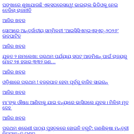
ପଙ୍ଖାରେ ଶୁଖାଯାଉଛି ଏକ୍ସପ୍ରେସୱେ! ଭାଇରାଲ ଭିଡିଓକୁ ନେଇ
ତେଜିଲା ରାଜନୀତି
ଆଜିର ଖବର
ସୋଆରେ ଆନ୍ତର୍ଜାତୀୟ ସମ୍ମିଳନୀ ‘ଆଇସିସିଏମ୍‌ଇଏସ୍‌ଏଚ୍‌–୨୦୨୬’
ଉଦ୍‌ଘାଟିତ
ଆଜିର ଖବର
ଯୁକ୍ତ ୨ ନାମଲେଖା: ପ୍ରଥମ ପର୍ଯ୍ୟାୟ ସ୍ପଟ୍ ଆଡମିଶନ୍ ପାଇଁ ରାଜ୍ୟରୁ
ମୋଟ ୨୫ ହଜାର ୩୩୨ ଜଣ…
ଆଜିର ଖବର
ଓଡ଼ିଶାରେ ପ୍ରଥମ ! ବଜ୍ରପାତ ହେବା ପୂର୍ବରୁ ବାଜିବ ସାଇରନ୍
ଆଜିର ଖବର
ମା’ଙ୍କ ଔଷଧ ଆଣିବାକୁ ଯାଇ ବନ୍ୟାରେ ଭାସିଗଲେ ଯୁବକ। ମିଳିଲା ମୃତ
ଦେହ
ଆଜିର ଖବର
ପ୍ରଥମ ଶ୍ରେଣୀ ପାଠ୍ୟ ପୁସ୍ତକରେ ହୋଇନି ତ୍ରୁଟି: ଗଣଶିକ୍ଷା ମନ୍ତ୍ରୀ
ନିତ୍ୟାନନ୍ଦ ଗଣ୍ଡ