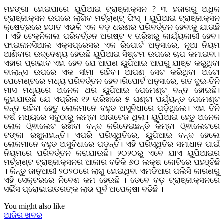
ମହଙ୍ଗା ହୋଇପାରେ ୟୁପିଆଇ ଟ୍ରାଞ୍ଜାକ୍ସନ ? ୩ ହଜାରରୁ ଅଧିକ
ଟ୍ରାଞ୍ଜାକ୍ସନ ଉପରେ ଲାଗିବ ମର୍ଚ୍ଚାଣ୍ଟ୍ ଫିସ୍ । ୟୁପିଆଇ ଟ୍ରାଞ୍ଜାକ୍ସନ
କ୍ଷେତ୍ରରେ ହଠାତ ଏଭଳି ଏକ ବଡ଼ ଧରଣର ପରିବର୍ତ୍ତନ ହେବାକୁ ଯାଉଛି
। ଏହି ଟେକ୍ନିକାଲ ପରିବର୍ତ୍ତନ ଅଗଷ୍ଟ ୧ ତାରିଖରୁ କାର୍ଯ୍ୟକାରୀ ହେବ।
ଫାଇନାନସିଆଲ ଏକ୍ସପ୍ରେସର ଏକ ରିପୋର୍ଟ ଅନୁସାରେ, ନୂଆ ନିୟମ
ଆଣିବାର ଉଦ୍ଦେଶ୍ୟ ହେଉଛି ୟୁପିଆଇ ସିଷ୍ଟମ ଉପରେ ଚାପ କମାଇବା।
ଏହାର ପ୍ରଭାବ ଏହା ହେବ ଯେ ଆପଣ ୟୁପିଆଇ ଆପରୁ ଯାଞ୍ଚ କରୁଥିବା
ବାଲାନ୍ସ ଉପରେ ଏକ ସୀମା ରହିବ। ଆପଣ ସେଟ କରିଥିବା ଅଟୋ
ପେମେଣ୍ଟରେ ମଧ୍ୟ ପରିବର୍ତ୍ତନ ହେବ।ରିପୋର୍ଟ ଅନୁସାରେ, ଗତ ଦୁଇ-ତିନି
ମାସ ମଧ୍ୟରେ ଅନେକ ଥର ୟୁପିଆଇ ପେମେଣ୍ଟ ବନ୍ଦ ହୋଇଛି।
କୁହାଯାଉଛି ଯେ ଏପ୍ରିଲ ୧୨ ତାରିଖରେ ୫ ଘଣ୍ଟା ପର୍ଯ୍ୟନ୍ତ ପେମେଣ୍ଟ
ବନ୍ଦ ରହିବା ହେତୁ ଲୋକମାନେ ବହୁତ ଅସୁବିଧାରେ ପଡ଼ିଥିଲେ। ଏହା ତିନି
ବର୍ଷ ମଧ୍ୟରେ ସବୁଠାରୁ ଲମ୍ବା ଆଉଟେଜ ଥିଲା। ୟୁପିଆଇ ହେତୁ ଅନେକ
ଲୋକ ଓ୍ଵାଲେଟ ରଖିବା ବନ୍ଦ କରିଦେଇଛନ୍ତି କିମ୍ବା ଓ୍ଵାଲେଟରେ
ଟଙ୍କା ରଖୁନାହାନ୍ତି। ଏପରି ପରିସ୍ଥିତିରେ, ୟୁପିଆଇ ବନ୍ଦ ହେଲେ
ଲୋକମାନେ ବହୁତ ଅସୁବିଧାରେ ପଡ଼ନ୍ତି। ଏହି ପରିସ୍ଥିତିର ସମାଧାନ ପାଇଁ
ନିୟମରେ ପରିବର୍ତ୍ତନ କରାଯାଉଛି। ୨୦୨୦ରୁ ଏବେ ଯାଏ ୟୁପିଆଇର
ମର୍ଚ୍ଚାଣ୍ଟ ଟ୍ରାଞ୍ଜାକ୍ସନର ଆକାର ବଢିକି ୬୦ ଲକ୍ଷ କୋଟିରେ ପହଞ୍ଚିଛି
। କିନ୍ତୁ ଜାନୁଆରୀ ୨୦୨୦ରେ ଲାଗୁ ହୋଇଥିବା ଏମଡିଆର ପଲିସି କାରଣରୁ
ଏହି ସେକ୍ଟରରେ ନିବେଶ କମ ହେଉଛି । ତେବେ ବଡ଼ ଟ୍ରାଞ୍ଜାକ୍ସନରେ
ସର୍ଭିସ ପ୍ରୋଭାଇଡରଙ୍କ ଲାଭ ପୂର୍ବ ଅପେକ୍ଷା ବଢିଛି ।
You might also like
ଆଜିର ଖବର