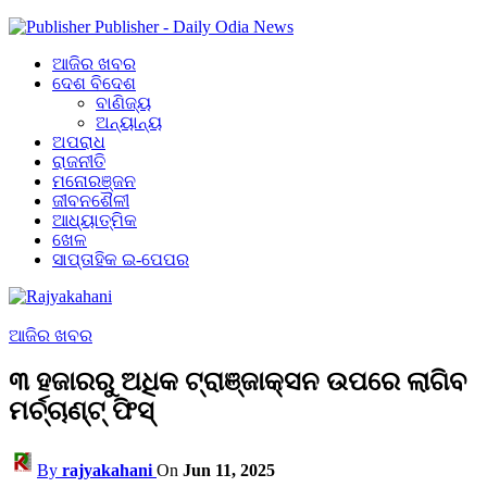
Publisher - Daily Odia News
ଆଜିର ଖବର
ଦେଶ ବିଦେଶ
ବାଣିଜ୍ୟ
ଅନ୍ୟାନ୍ୟ
ଅପରାଧ
ରାଜନୀତି
ମନୋରଞ୍ଜନ
ଜୀବନଶୈଳୀ
ଆଧ୍ୟାତ୍ମିକ
ଖେଳ
ସାପ୍ତାହିକ ଇ-ପେପର
ଆଜିର ଖବର
୩ ହଜାରରୁ ଅଧିକ ଟ୍ରାଞ୍ଜାକ୍ସନ ଉପରେ ଲାଗିବ
ମର୍ଚ୍ଚାଣ୍ଟ୍ ଫିସ୍
By
rajyakahani
On
Jun 11, 2025