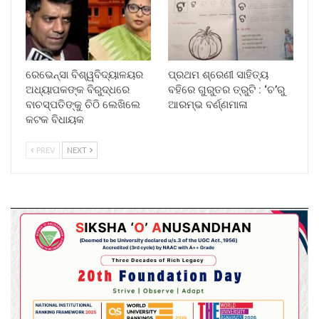
ରେଭେନ୍ସା ବିଶ୍ୱବିଦ୍ୟାଳୟର
ପ୍ରଥମ ଶ୍ରେଣୀ ସାହିତ୍ୟ
ଅଧ୍ୟାପକଙ୍କ ବିରୁଦ୍ଧରେ
ବହିରେ ଗୁରୁତର ତ୍ରୁଟି : ‘ଚ’ରୁ
ବାଚସ୍ପତିଙ୍କୁ ଚିଠି ଲେଖିଲେ
ଆରମ୍ଭ ବର୍ଣ୍ଣମାଳା
କଟକ ବିଧାୟକ
PREV
NEXT