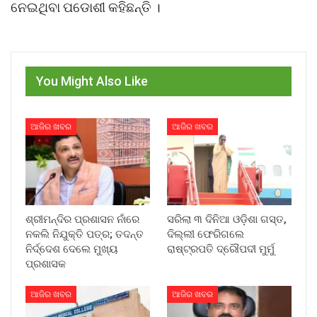
ନେଇଥିବା ପଡୋଶୀ କହିଛନ୍ତି ।
You Might Also Like
ଆଜିର ଖବର
ଆଜିର ଖବର
ଶ୍ରୀମନ୍ଦିର ପ୍ରଶାସନ ନାଁରେ
ସରିଲା ୩ ଦିନିଆ ଓଡ଼ିଶା ଗସ୍ତ,
ନକଲି ନିଯୁକ୍ତି ପତ୍ର; ତଦନ୍ତ
ଦିଲ୍ଲୀ ଫେରିଗଲେ
ନିର୍ଦ୍ଦେଶ ଦେଲେ ମୁଖ୍ୟ
ରାଷ୍ଟ୍ରପତି ଦ୍ରୌପଦୀ ମୁର୍ମୁ
ପ୍ରଶାସକ
ଆଜିର ଖବର
ଆଜିର ଖବର