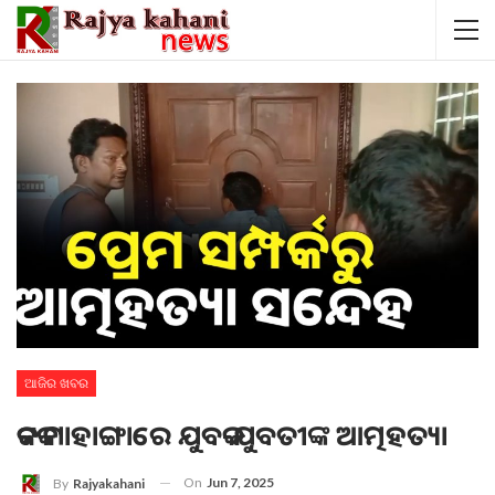
ଆଜିର ଖବର
କଟକ ମାହାଙ୍ଗାରେ ଯୁବକ-ଯୁବତୀଙ୍କ ଆତ୍ମହତ୍ୟା
On
Jun 7, 2025
By
Rajyakahani