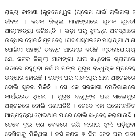
ରାଜ୍ୟ କାହାଣୀ (ଭୁବନେଶ୍ୱର )ପ୍ରେମ ପାଇଁ ଚାଲିଗଲା ୨
ଜୀବନ । କଟକ ଜିଲ୍ଲା ମାହାଙ୍ଗାରେ ଯୁବକ ଯୁବତୀ
ଆତ୍ମହତ୍ୟା କରିଛନ୍ତି । ଭଡ଼ା ଘରୁ ଝୁଲନ୍ତା ଅବସ୍ଥାରେ
ଉଦ୍ଧାର ହୋଇଛି ମୃତଦେହ ।ଘଟଣାସ୍ଥଳରେ ମାହାଙ୍ଗା ଥାନା
ପୋଲିସ ପହଞ୍ଚି ତଦନ୍ତ ଆରମ୍ଭ କରିଛି ।ସୂଚନାଯୋଗ୍ୟ
ଯେ, କଟକ ଜିଲ୍ଲା ମାହାଙ୍ଗା ଥାନା ଖନ୍ଦୋଳ ଗ୍ରାମରେ
ଭଡାରେ ରହୁଥିବା ନର୍ସ ଓ ତାଙ୍କ ପୁରୁଷ ବନ୍ଧୁଙ୍କ ମୃତଦେହ
ଉଦ୍ଧାର ହୋଇଛି । ତାଙ୍କ ଘର ସାଲେପୁର ଥାନା ଅଞ୍ଚଳରେ
ବୋଲି ସୂଚନା ମିଳିଛି । ସେ ଏକ ସରକାରୀ ମେଡିକାଲରେ
କାର୍ଯ୍ୟରତ ଥିଲେ । ପୁରୁଷ ବନ୍ଧୁଙ୍କ ଘର ସାଲେପୁର
ଅଞ୍ଚଳରେ ବୋଲି ଜଣାପଡିଛି । ତେବେ ଏହା ପ୍ରେମଜନିତ
ଆତ୍ମହତ୍ୟା ହୋଇଥାଇ ପାରେ ବୋଲି ସନ୍ଦେହ କରାଯାଉଛି ।
ତେବେ ଦୁଇ ଜଣ ବେକରେ ରଶି ଲଗାଇ ଝୁଲି ପଡ଼ିଥିବା
ଦେଖିବାକୁ ମିଳିଥିଲା l ନର୍ସ ଜଣକ ୭ ଦିନ ହେବ ଘର ଭଡା