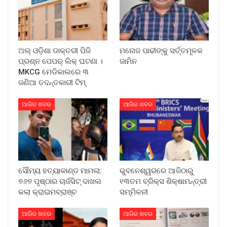
ଅଲ୍ ଓଡ଼ିଶା ଡାକ୍ତରୀ ପିଜି
ମନୋଜ ପାଢୀଙ୍କୁ ସର୍ତ୍ତମୂଳକ
ପ୍ରଶ୍ନ ପେପର୍ ଲିକ୍ ଘଟଣା ।
ଜାମିନ
MKCG ମେଡିକାଲରେ ୩
ଜଣିଆ ତଦନ୍ତକାରୀ ଟିମ୍
ଆଜିର ଖବର
ଆଜିର ଖବର
ସୌମ୍ୟ ହତ୍ୟାକାଣ୍ଡ ମାମଲା:
ଭୁବନେଶ୍ୱରରେ ଆଜିଠାରୁ
୭୬୭ ପୃଷ୍ଠାର ଚାର୍ଜସିଟ୍ ଦାଖଲ
୧୩ତମ ବ୍ରିକ୍ସ ଶିକ୍ଷାମନ୍ତ୍ରୀ
କଲା କ୍ରାଇମବ୍ରାଞ୍ଚ
ସମ୍ମିଳନୀ
ଆଜିର ଖବର
ଆଜିର ଖବର