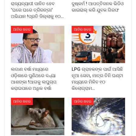
ରାଜ୍ୟବ୍ୟାପୀ ପାଳିତ ହେବ
ଦୁଷ୍କର୍ମ ! ଆପତ୍ତିଜନକ ଭିଡିଓ
‘ଘରେ ଘରେ ତ୍ରିରଙ୍ଗା’
ଭାଇରାଲ୍ କରି ଯୁବକ ଗିରଫ
ଅଭିଯାନ !ପ୍ରତି ଜିଲ୍ଲାକୁ ୧୦…
ଆଜିର ଖବର
ଆଜିର ଖବର
ଲଗାଣ ବର୍ଷା ମଧ୍ୟରେ
LPG ଗ୍ରାହକଙ୍କ ପାଇଁ ଆସିଛି
ଓଡ଼ିଶାରେ ପୁଣିଥରେ ବନ୍ୟା
ନୂଆ ସେବା, ମାତ୍ର ତିନି ଘଣ୍ଟା
ଆଶଙ୍କା !ଆଗକୁ ଲଘୁଚାପ
ମଧ୍ୟରେ ମିଳିବ ୧୦
କରାଇପାରେ ଅଧିକ ବର୍ଷା
କିଲୋଗ୍ରାମ…
ଆଜିର ଖବର
ଆଜିର ଖବର