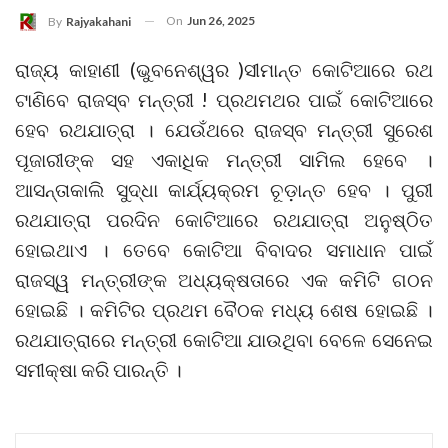
On
Jun 26, 2025
By
Rajyakahani
ରାଜ୍ୟ କାହାଣୀ (ଭୁବନେଶ୍ୱର )ସୀମାନ୍ତ କୋଟିଆରେ ରଥ
ଟାଣିବେ ରାଜସ୍ବ ମନ୍ତ୍ରୀ ! ପ୍ରଥମଥର ପାଇଁ କୋଟିଆରେ
ହେବ ରଥଯାତ୍ରା । ଯେଉଁଥରେ ରାଜସ୍ବ ମନ୍ତ୍ରୀ ସୁରେଶ
ପୂଜାରୀଙ୍କ ସହ ଏକାଧିକ ମନ୍ତ୍ରୀ ସାମିଲ ହେବେ ।
ଆସନ୍ତାକାଲି ସୁଦ୍ଧା କାର୍ଯ୍ୟକ୍ରମ ଚୂଡ଼ାନ୍ତ ହେବ । ପୁରୀ
ରଥଯାତ୍ରା ପରଦିନ କୋଟିଆରେ ରଥଯାତ୍ରା ଅନୁଷ୍ଠିତ
ହୋଇଥାଏ । ତେବେ କୋଟିଆ ବିବାଦର ସମାଧାନ ପାଇଁ
ରାଜସ୍ୱ ମନ୍ତ୍ରୀଙ୍କ ଅଧ୍ୟକ୍ଷତାରେ ଏକ କମିଟି ଗଠନ
ହୋଇଛି । କମିଟିର ପ୍ରଥମ ବୈଠକ ମଧ୍ୟ ଶେଷ ହୋଇଛି ।
ରଥଯାତ୍ରାରେ ମନ୍ତ୍ରୀ କୋଟିଆ ଯାଉଥିବା ବେଳେ ସେନେଇ
ସମୀକ୍ଷା କରି ପାରନ୍ତି ।