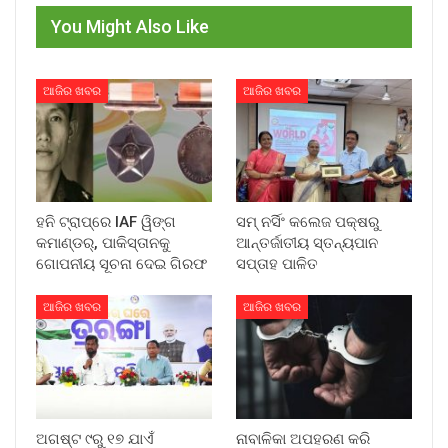
You Might Also Like
ଆଜିର ଖବର
ଆଜିର ଖବର
ହନି ଟ୍ରାପ୍‌ରେ IAF ୱିଙ୍ଗ
ସମ୍ ନର୍ସିଂ କଲେଜ ପକ୍ଷରୁ
କମାଣ୍ଡର୍, ପାକିସ୍ତାନକୁ
ଆନ୍ତର୍ଜାତୀୟ ସ୍ତନ୍ୟପାନ
ଗୋପନୀୟ ସୂଚନା ଦେଇ ଗିରଫ
ସପ୍ତାହ ପାଳିତ
ଆଜିର ଖବର
ଆଜିର ଖବର
ଅଗଷ୍ଟ ୯ରୁ ୧୭ ଯାଏଁ
ନାବାଳିକା ଅପହରଣ କରି