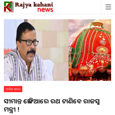
ଆଜିର ଖବର
ସୀମାନ୍ତ କୋଟିଆରେ ରଥ ଟାଣିବେ ରାଜସ୍ବ
ମନ୍ତ୍ରୀ !