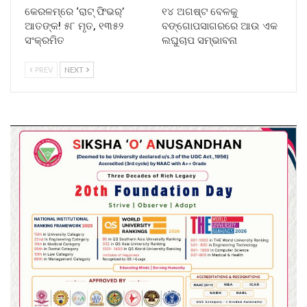
କେରଳମ୍‌ରେ ‘ରାଟ୍ ଫିଭର୍’
୧୪ ଅଗଷ୍ଟ ବେଳକୁ
ଆତଙ୍କ! ୫୮ ମୃତ, ୧୩୫୨
ବଙ୍ଗୋପସାଗରରେ ଆଉ ଏକ
ସଂକ୍ରମିତ
ଲଘୁଚାପ ସମ୍ଭାବନା
PREV
NEXT