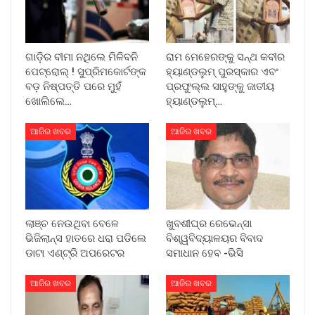
ଗାଡ଼ିର ବୀମା ନଥିଲେ ମିଳିବନି
ରାମ ମେହେରଙ୍କୁ ସନ୍ଥ କବୀର
ପେଟ୍ରୋଲ୍ ! ସୁପ୍ରିମକୋର୍ଟଙ୍କ
ହ୍ୟାଣ୍ଡଲୁମ୍ ପୁରସ୍କାର ଏବଂ
ବଡ଼ ନିଷ୍ପତ୍ତି ପରେ ମୁହଁ
ପ୍ରଫୁଲ୍ଲ ସାହୁଙ୍କୁ ଜାତୀୟ
ଖୋଲିଲେ…
ହ୍ୟାଣ୍ଡଲୁମ୍…
ଆଜିର ଖବର
ଆଜିର ଖବର
ଲାଞ୍ଚ ନେଉଥିବା ବେଳେ
ଖୁବଶୀଘ୍ର ରେଭେନ୍ସା
ଭିଜିଲାନ୍ସ ହାତରେ ଧରା ପଡିଲେ
ବିଶ୍ୱବିଦ୍ୟାଳୟର ବିବାଦ
ଡାଟା ଏଣ୍ଟ୍ରି ଅପରେଟର
ସମାଧାନ ହେବ -ଭିସି
ଆଜିର ଖବର
ଆଜିର ଖବର