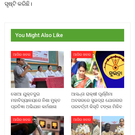
ସୃଷ୍ଟି କରିଛି।
You Might Also Like
ଆଜିର ଖବର
ଆଜିର ଖବର
ସୋଆ ଯୁକ୍ତଦୁଇ
ଆସନ୍ତା ରାକ୍ଷୀ ପୂର୍ଣ୍ଣିମା
ମହାବିଦ୍ୟାଳୟରେ ନିଶା ମୁକ୍ତ
ଅବସରରେ ସୁଭଦ୍ରା ଯୋଜନାର
ପ୍ରତିଜ୍ଞା ଅଭିଯାନ କର୍ମଶାଳା
ପରବର୍ତ୍ତୀ କିସ୍ତି ଟଙ୍କା ମିଳିବ
ଆଜିର ଖବର
ଆଜିର ଖବର