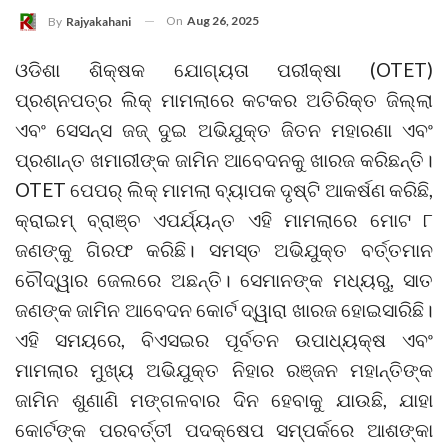
On
Aug 26, 2025
By
Rajyakahani
ଓଡିଶା ଶିକ୍ଷକ ଯୋଗ୍ୟତା ପରୀକ୍ଷା (OTET)
ପ୍ରଶ୍ନପତ୍ର ଲିକ୍ ମାମଲାରେ କଟକର ଅତିରିକ୍ତ ଜିଲ୍ଲା
ଏବଂ ସେସନ୍ସ ଜଜ୍ ଦୁଇ ଅଭିଯୁକ୍ତ ଜିତନ ମହାରଣା ଏବଂ
ପ୍ରଶାନ୍ତ ଖମାରୀଙ୍କ ଜାମିନ ଆବେଦନକୁ ଖାରଜ କରିଛନ୍ତି।
OTET ପେପର୍ ଲିକ୍ ମାମଲା ବ୍ୟାପକ ଦୃଷ୍ଟି ଆକର୍ଷଣ କରିଛି,
କ୍ରାଇମ୍ ବ୍ରାଞ୍ଚ ଏପର୍ଯ୍ୟନ୍ତ ଏହି ମାମଲାରେ ମୋଟ ୮
ଜଣଙ୍କୁ ଗିରଫ କରିଛି। ସମସ୍ତ ଅଭିଯୁକ୍ତ ବର୍ତ୍ତମାନ
ଚୌଦ୍ୱାର ଜେଲରେ ଅଛନ୍ତି। ସେମାନଙ୍କ ମଧ୍ୟରୁ, ସାତ
ଜଣଙ୍କ ଜାମିନ ଆବେଦନ କୋର୍ଟ ଦ୍ୱାରା ଖାରଜ ହୋଇସାରିଛି।
ଏହି ସମୟରେ, ବିଏସଇର ପୂର୍ବତନ ଉପାଧ୍ୟକ୍ଷ ଏବଂ
ମାମଲାର ମୁଖ୍ୟ ଅଭିଯୁକ୍ତ ନିହାର ରଞ୍ଜନ ମହାନ୍ତିଙ୍କ
ଜାମିନ ଶୁଣାଣି ମଙ୍ଗଳବାର ଦିନ ହେବାକୁ ଯାଉଛି, ଯାହା
କୋର୍ଟଙ୍କ ପରବର୍ତ୍ତୀ ପଦକ୍ଷେପ ସମ୍ପର୍କରେ ଆଶଙ୍କା