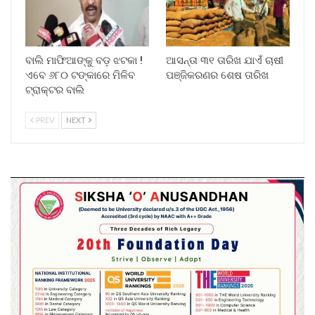
ବାଲି ମାଫିଆଙ୍କୁ ବଡ଼ ଝଟକା !
ଆସନ୍ତା ୩୧ ତାରିଖ ଯାଏଁ ଚାଷୀ
ଏବେ ୬୮୦ ଟଙ୍କାରେ ମିଳିବ
ପଞ୍ଜିକରଣର ଶେଷ ତାରିଖ
ଟ୍ରାକ୍ଟର ବାଲି
PREV
NEXT