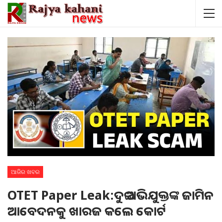
ଆଜିର ଖବର
OTET Paper Leak:ଦୁଇ ଅଭିଯୁକ୍ତଙ୍କ ଜାମିନ
ଆବେଦନକୁ ଖାରଜ କଲେ କୋର୍ଟ