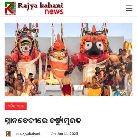
ଆଜିର ଖବର
ସ୍ନାନବେଦୀରେ ଚତୁର୍ଦ୍ଧାମୁରତୀ
On
Jun 11, 2025
By
Rajyakahani