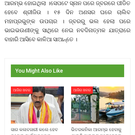
ଆରମ୍ଭ ହୋଇଥିଲା ।ସେପଟେ ସ୍ନାନ ପରେ ଜ୍ବରରେ ପୀଡିତ
ହେବେ ଶ୍ରୀଜିଉ । ୧୫ ଦିନ ଅଣସର ଘରେ ଚାଲିବ
ମହାପ୍ରଭୁଙ୍କ ଉପଚାର । ଜ୍ବରରୁ ଭଲ ହେଲା ପରେ
ଭାଇଭଉଣୀଙ୍କୁ ସାଥିରେ ନେଇ ନବଦିନାତ୍ମକ ଯାତ୍ରାରେ
ବାହାରି ଆସିବେ କାଳିଆ ସାଆନ୍ତେ ।
You Might Also Like
ଆଜିର ଖବର
ଆଜିର ଖବର
ସାର କଳାବଜାରୀ କଲେ ହେବ
ଭିତରକନିକା ଆରମ୍ଭ ହେବାକୁ