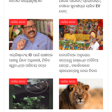
କଠୋର କାର୍ଯ୍ୟାନୁଷ୍ଠାନ
ଯାଉଛି ପାଇଲଟ୍ ପ୍ରୋଜେକ୍ଟ,
ନଦୀରେ ଖୁବଶୀଘ୍ର ଚାଲିବ EV
ବୋଟ୍
ଆଜିର ଖବର
ଆଜିର ଖବର
ଏଗ୍ରିଷ୍ଟେକ୍ ID ପାଇଁ ଚାଷୀଙ୍କ
ଗଜପତିଙ୍କ ଅନୁରୋଧ
ପାଖକୁ ଯିବେ ଅଧିକାରୀ, ମିଳିବ
ସତ୍ତ୍ୱେ ଇସ୍କନ୍‌ର ଅଦିନିଆ
ସ୍ୱତନ୍ତ୍ର ପରିଚୟ ପତ୍ର
ଯାତ୍ରା , ବାର୍କେଲେରେ
ସ୍ନାନଯାତ୍ରାକୁ ନେଇ ବିବାଦ
ଆଜିର ଖବର
ଆଜିର ଖବର