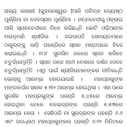
ରାଜ୍ୟ କାହାଣୀ (ଭୁବନେଶ୍ୱର )ଆଜି ପବିତ୍ର ଜ୍ୟେଷ୍ଠ
ପୂର୍ଣ୍ଣିମା ବା ଦେବସ୍ନାନ ପୂର୍ଣ୍ଣିମା । ରତ୍ନବେଦୀରୁ ଓହ୍ଲାଇ
ଆସି ସ୍ନାନବେଦୀରେ ବିଜେ କରିଛନ୍ତି କୋଟି ଓଡ଼ିଆଙ୍କ
ମଉଡ଼ମଣି ଶ୍ରୀଜିଉ । ଦଇତାପତି ସେବାୟତମାନେ
ଠାକୁରଙ୍କୁ ଧାଡ଼ି ପହଣ୍ଡିରେ ସ୍ନାନ ମଣ୍ଡପରେ ବିଜେ
କରାଇଛନ୍ତି । ୧୦୮ ସୁବାସିତ ଜଳରେ ସ୍ନାନ କରିବେ
ଚତୁର୍ଦ୍ଧାମୂର୍ତ୍ତି । ସ୍ନାନ ପରେ ହାତୀ ବେଶରେ ଦର୍ଶନ ଦେବେ
ଚତୁର୍ଦ୍ଧାମୂର୍ତ୍ତି ।ଏଥି ପାଇଁ ଶ୍ରୀଜିଉମାନଙ୍କର ନୀତିକାନ୍ତି
ଭୋର୍‌ରୁ ଆରମ୍ଭ ହୋଇଯାଇଛି । ମହାପ୍ରଭୁଙ୍କ
ମଙ୍ଗଳର୍ପଣ ସକାଳ ୫.୩୨ ଆରମ୍ଭ ହୋଇଥିଲା । ଏହା ପରେ
ସୁଦର୍ଶନ ମହାପ୍ରଭୁଙ୍କ ପହଣ୍ଡି ୫.୪୫ରେ ଆରମ୍ଭ
ହୋଇଥିବା ବେଳେ ବଳଭଦ୍ରଙ୍କ ପହଣ୍ଡି ୫.୫୩ରେ
ଆରମ୍ଭ ହେଲା । ସେହିପରି ମା ସୁଭଦ୍ରାଙ୍କ ପହଣ୍ଡି ୬.୬
ଏବଂ ଜଗନ୍ନାଥ ମହାପ୍ରଭୁଙ୍କର ପହଣ୍ଡି ୬.୨୨ ମିନିଟରେ