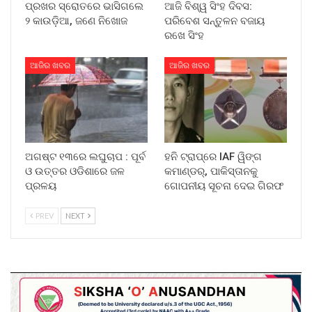
ପ୍ରଖର ସ୍ରୋତରେ ଭାସିଗଲେ
ଆଜି ବିଶ୍ୱ ସିଂହ ଦିବସ:
୨ କାଉଡ଼ିଆ, ଜଣେ ନିଖୋଜ
ପରିବେଶ ସନ୍ତୁଳନ ବଜାୟ
ରଖେ ସିଂହ
ଆଜିର ଖବର
ଆଜିର ଖବର
ଅଗଷ୍ଟ ୧୩ରେ ଲଘୁଚାପ : ପୂର୍ବ
ହନି ଟ୍ରାପ୍‌ରେ IAF ୱିଙ୍ଗ
ଓ ଉତ୍ତର ଓଡିଶାରେ ଜଳ
କମାଣ୍ଡର୍, ପାକିସ୍ତାନକୁ
ପ୍ରଳୟ
ଗୋପନୀୟ ସୂଚନା ଦେଇ ଗିରଫ
PREV
NEXT