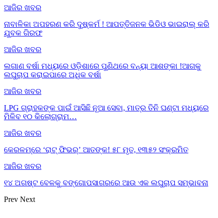
ଆଜିର ଖବର
ନାବାଳିକା ଅପହରଣ କରି ଦୁଷ୍କର୍ମ ! ଆପତ୍ତିଜନକ ଭିଡିଓ ଭାଇରାଲ୍ କରି
ଯୁବକ ଗିରଫ
ଆଜିର ଖବର
ଲଗାଣ ବର୍ଷା ମଧ୍ୟରେ ଓଡ଼ିଶାରେ ପୁଣିଥରେ ବନ୍ୟା ଆଶଙ୍କା !ଆଗକୁ
ଲଘୁଚାପ କରାଇପାରେ ଅଧିକ ବର୍ଷା
ଆଜିର ଖବର
LPG ଗ୍ରାହକଙ୍କ ପାଇଁ ଆସିଛି ନୂଆ ସେବା, ମାତ୍ର ତିନି ଘଣ୍ଟା ମଧ୍ୟରେ
ମିଳିବ ୧୦ କିଲୋଗ୍ରାମ…
ଆଜିର ଖବର
କେରଳମ୍‌ରେ ‘ରାଟ୍ ଫିଭର୍’ ଆତଙ୍କ! ୫୮ ମୃତ, ୧୩୫୨ ସଂକ୍ରମିତ
ଆଜିର ଖବର
୧୪ ଅଗଷ୍ଟ ବେଳକୁ ବଙ୍ଗୋପସାଗରରେ ଆଉ ଏକ ଲଘୁଚାପ ସମ୍ଭାବନା
Prev
Next