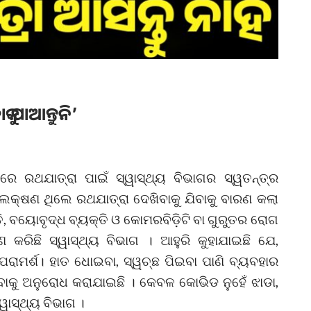
 ଯାଆନ୍ତୁନି’
ିରେ ରଥଯାତ୍ରା ପାଇଁ ସ୍ୱାସ୍ଥ୍ୟ ବିଭାଗର ସ୍ୱତନ୍ତ୍ର
ି ଲକ୍ଷଣ ଥିଲେ ରଥଯାତ୍ରା ଦେଖିବାକୁ ଯିବାକୁ ବାରଣ କଲା
ତି, ବୟୋବୃଦ୍ଧ ବ୍ୟକ୍ତି ଓ କୋମରବିଡ଼ିଟି ବା ଗୁରୁତର ରୋଗ
ଣ କରିଛି ସ୍ୱାସ୍ଥ୍ୟ ବିଭାଗ । ଆହୁରି କୁହାଯାଇଛି ଯେ,
ପରାମର୍ଶ। ହାତ ଧୋଇବା, ସ୍ୱଚ୍ଛ ପିଇବା ପାଣି ବ୍ୟବହାର
ାକୁ ଅନୁରୋଧ କରାଯାଇଛି । କେବଳ କୋଭିଡ ନୁହେଁ ଝାଡା,
୍ୱାସ୍ଥ୍ୟ ବିଭାଗ ।