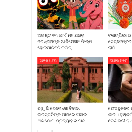
ଅଗଷ୍ଟ ୧୩ ଯାଏଁ ମହାପ୍ରଭୁ
ବଲାଙ୍ଗିରରେ 
ଜଗନ୍ନାଥଙ୍କ ଆନିମେସନ ଫିଲ୍ମ
ସେପ୍ଟେମ୍ବର
ହୋଇପାରିବନି ରିଲିଜ୍
ଲାଗି
ଆଜିର ଖବର
ଆଜିର ଖବର
ବଢ଼ୁଛି ରେଭେନ୍ସା ବିବାଦ,
ଫେସବୁକରେ ବନ
ବାଚସ୍ପତିଙ୍କ ପାଖରେ ଦାଖଲ
କାଳ । ଦୁଷ୍କ
ଅଭିଯୋଗ ପ୍ରତ୍ୟାହାର ଦାବି
ଡେଲିଭରୀ ବ