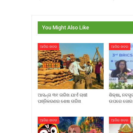
You Might Also Like
ଆଜିର ଖବର
ଆଜିର ଖବର
ଆସନ୍ତା ୩୧ ତାରିଖ ଯାଏଁ ଚାଷୀ
ଶିକ୍ଷା, ନବସୃ
ପଞ୍ଜିକରଣର ଶେଷ ତାରିଖ
ଉପରେ ଜୋର ଦ
ଆଜିର ଖବର
ଆଜିର ଖବର