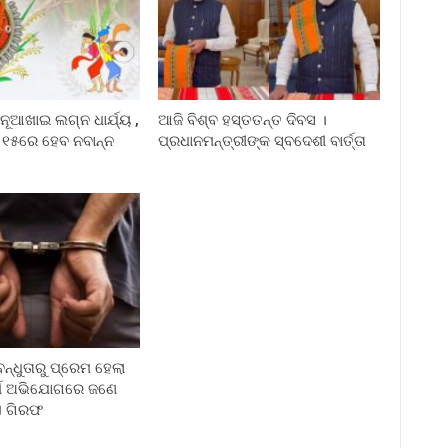
ନୂଆଖାଇ ଲଗ୍ନ ଧାର୍ଯ୍ୟ ,
ଆଜି ବିଶ୍ବ ହସ୍ତତନ୍ତ ଦିବସ ।
 ୧୫ରେ ହେବ ନବାନ୍ନ
ପ୍ରଧାନମନ୍ତ୍ରୀଙ୍କ ସ୍ବଦେଶୀ ବାର୍ତ୍ତା
୍ଧୁତାରୁ ପ୍ରେମ ହେଲା
ର୍ମ ଅଭିଯୋଗରେ ଜଣେ
ଏ ଗିରଫ