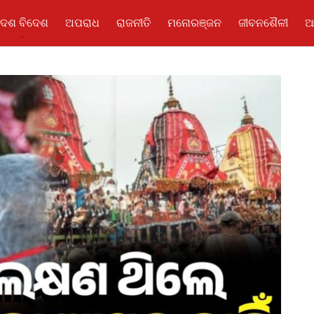
ଦେଶ ବିଦେଶ
ଅପରାଧ
ରାଜନୀତି
ମନୋରଞ୍ଜନ
ଜୀବନଶୈଳୀ
ଆ