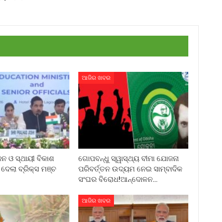
ଆଜିର ଖବର
ଜନ ଓ ସ୍ଥାୟୀ ବିକାଶ
ଗୋପବନ୍ଧୁ ସ୍ୱାସ୍ଥ୍ୟ ବୀମା ଯୋଜନା
େଲା ବ୍ରିକ୍ସ ମଞ୍ଚ
ପରିବର୍ତ୍ତନ ଉଦ୍ୟମ ନେଇ ସାମ୍ବାଦିକ
ସଂଘର ବିରୋଧ!ଆନ୍ଦୋଳନ…
ଆଜିର ଖବର