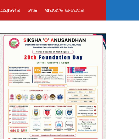
ଧ୍ୟାତ୍ମିକ
ଖେଳ
ସାପ୍ତାହିକ ଇ-ପେପର