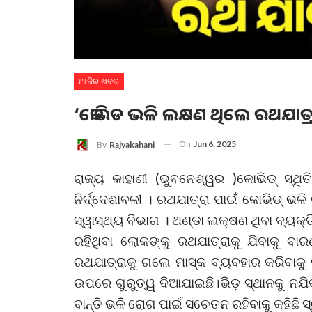
ଆଜିର ଖବର
‘କୋଭିଡ ଭଳି ଲକ୍ଷଣ ଥିଲେ ରଥଯାତ୍ରାକୁ
On
Jun 6, 2025
By
Rajyakahani
ରାଜ୍ୟ କାହାଣୀ (ଭୁବନେଶ୍ୱର )କୋଭିଡ୍ ସ୍ଥିତ
ନିର୍ଦ୍ଦେଶାବଳୀ । ରଥଯାତ୍ରା ପାଇଁ କୋଭିଡ୍ ଭଳ
ସ୍ୱାସ୍ଥ୍ୟ ବିଭାଗ । ଥଣ୍ଡା ଲକ୍ଷଣ ଥିବା ବ୍ୟକ୍
ରହିଥିବା ଲୋକଙ୍କୁ ରଥଯାତ୍ରାକୁ ଯିବାକୁ ବାର
ରଥଯାତ୍ରାକୁ ଗଲେ ମାସ୍କ ବ୍ୟବହାର କରିବାକୁ 
ଉପରେ ଗୁରୁତ୍ୱ ଦିଆଯାଇଛି।ଭିଡ଼ ସ୍ଥାନକୁ ନଯିବ
ବାନ୍ତି ଭଳି ରୋଗ ପାଇଁ ସଚେତନ ରହିବାକୁ କହିଛି ସ