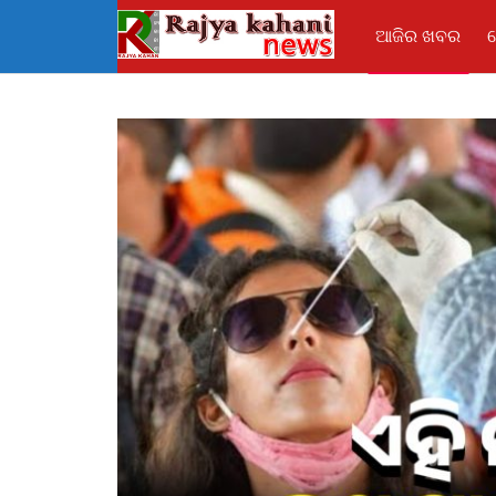
ଆଜିର ଖବର