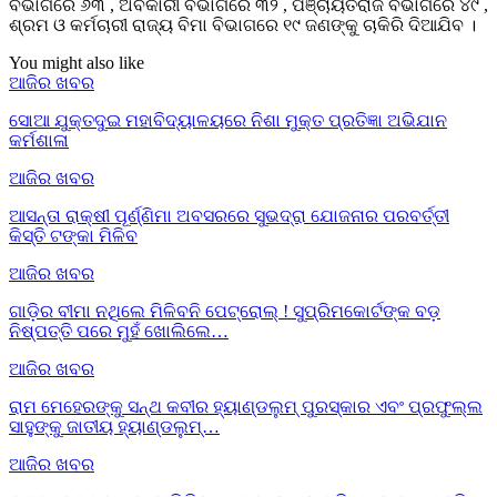
ବିଭାଗରେ ୬୩ , ଅବକାରୀ ବିଭାଗରେ ୩୨ , ପଞ୍ଚାୟତରାଜ ବିଭାଗରେ ୪୯ ,
ଶ୍ରମ ଓ କର୍ମଚାରୀ ରାଜ୍ୟ ବିମା ବିଭାଗରେ ୧୯ ଜଣଙ୍କୁ ଚାକିରି ଦିଆଯିବ ।
You might also like
ଆଜିର ଖବର
ସୋଆ ଯୁକ୍ତଦୁଇ ମହାବିଦ୍ୟାଳୟରେ ନିଶା ମୁକ୍ତ ପ୍ରତିଜ୍ଞା ଅଭିଯାନ
କର୍ମଶାଳା
ଆଜିର ଖବର
ଆସନ୍ତା ରାକ୍ଷୀ ପୂର୍ଣ୍ଣିମା ଅବସରରେ ସୁଭଦ୍ରା ଯୋଜନାର ପରବର୍ତ୍ତୀ
କିସ୍ତି ଟଙ୍କା ମିଳିବ
ଆଜିର ଖବର
ଗାଡ଼ିର ବୀମା ନଥିଲେ ମିଳିବନି ପେଟ୍ରୋଲ୍ ! ସୁପ୍ରିମକୋର୍ଟଙ୍କ ବଡ଼
ନିଷ୍ପତ୍ତି ପରେ ମୁହଁ ଖୋଲିଲେ…
ଆଜିର ଖବର
ରାମ ମେହେରଙ୍କୁ ସନ୍ଥ କବୀର ହ୍ୟାଣ୍ଡଲୁମ୍ ପୁରସ୍କାର ଏବଂ ପ୍ରଫୁଲ୍ଲ
ସାହୁଙ୍କୁ ଜାତୀୟ ହ୍ୟାଣ୍ଡଲୁମ୍…
ଆଜିର ଖବର