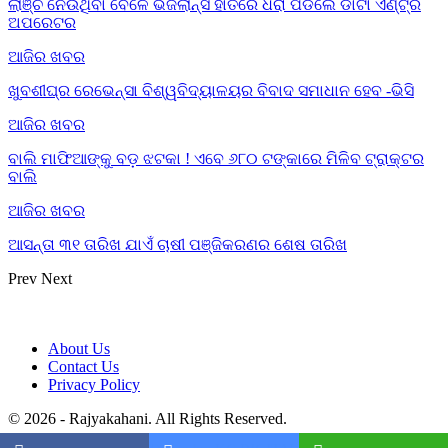
ଲାଞ୍ଚ ନେଉଥିବା ବେଳେ ଭିଜିଲାନ୍ସ ହାତରେ ଧରା ପଡିଲେ ଡାଟା ଏଣ୍ଟ୍ରି
ଅପରେଟର
ଆଜିର ଖବର
ଖୁବଶୀଘ୍ର ରେଭେନ୍ସା ବିଶ୍ୱବିଦ୍ୟାଳୟର ବିବାଦ ସମାଧାନ ହେବ -ଭିସି
ଆଜିର ଖବର
ବାଲି ମାଫିଆଙ୍କୁ ବଡ଼ ଝଟକା ! ଏବେ ୬୮୦ ଟଙ୍କାରେ ମିଳିବ ଟ୍ରାକ୍ଟର
ବାଲି
ଆଜିର ଖବର
ଆସନ୍ତା ୩୧ ତାରିଖ ଯାଏଁ ଚାଷୀ ପଞ୍ଜିକରଣର ଶେଷ ତାରିଖ
Prev
Next
About Us
Contact Us
Privacy Policy
© 2026 - Rajyakahani. All Rights Reserved.