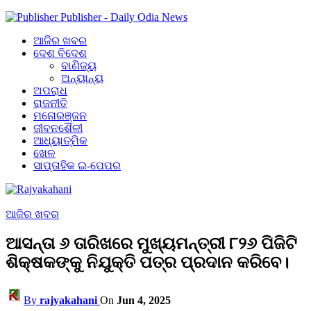
Publisher - Daily Odia News
ଆଜିର ଖବର
ଦେଶ ବିଦେଶ
ବାଣିଜ୍ୟ
ଅନ୍ୟାନ୍ୟ
ଅପରାଧ
ରାଜନୀତି
ମନୋରଞ୍ଜନ
ଜୀବନଶୈଳୀ
ଆଧ୍ୟାତ୍ମିକ
ଖେଳ
ସାପ୍ତାହିକ ଇ-ପେପର
ଆଜିର ଖବର
ଆସନ୍ତା ୬ ତାରିଖରେ ମୁଖ୍ୟମନ୍ତ୍ରୀ ୮୨୬ ପିଜିଟି
ଶିକ୍ଷକଙ୍କୁ ନିଯୁକ୍ତି ପତ୍ର ପ୍ରଦାନ କରିବେ।
By
rajyakahani
On
Jun 4, 2025