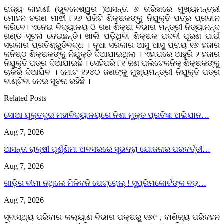
ରାଜ୍ୟ କାହାଣୀ (ଭୁବନେଶ୍ୱର )ଆସନ୍ତା ୬ ତାରିଖରେ ମୁଖ୍ୟମନ୍ତ୍ରୀ
ମୋହନ ଚରଣ ମାଝୀ ୮୨୬ ପିଜିଟି ଶିକ୍ଷକଙ୍କୁ ନିଯୁକ୍ତି ପତ୍ର ପ୍ରଦାନ
କରିବେ। ଏନେଇ ବିଦ୍ୟାଳୟ ଓ ଗଣ ଶିକ୍ଷା ବିଭାଗ ମନ୍ତ୍ରୀ ନିତ୍ୟାନନ୍ଦ
ଗଣ୍ଡ ସୂଚନା ଦେଇଛନ୍ତି। ଖାଲି ପଡ଼ିଥିବା ଶିକ୍ଷକ ପଦବୀ ପୂରଣ ପାଇଁ
ସରକାର ପ୍ରତିଶ୍ରୁତିବଦ୍ଧ । ନୂଆ ସରକାର ଆସୁ ଆସୁ ପ୍ରାୟ ୧୬ ହଜାର
କନିଷ୍ଠ ଶିକ୍ଷକଙ୍କୁ ନିଯୁକ୍ତି ଦିଆଯାଇଥିଲା । ଏହାପରେ ଆହୁରି ୨ ହଜାର
ନିଯୁକ୍ତି ପତ୍ର ଦିଆଯାଇଛି । ସେହିପରି ୮୧ ଜଣ ପଲିଟେକନିକ୍ ଶିକ୍ଷକଙ୍କୁ
ଚାକିରି ଦିଆଯିବ । ମୋଟ ୧୨୪୦ ଜଣଙ୍କୁ ମୁଖ୍ୟମନ୍ତ୍ରୀ ନିଯୁକ୍ତି ପତ୍ର
ବାଣ୍ଟିବା ନେଇ ସୂଚନା ରହିଛି ।
Related Posts
ସୋଆ ଯୁକ୍ତଦୁଇ ମହାବିଦ୍ୟାଳୟରେ ନିଶା ମୁକ୍ତ ପ୍ରତିଜ୍ଞା ଅଭିଯାନ…
Aug 7, 2026
ଆସନ୍ତା ରାକ୍ଷୀ ପୂର୍ଣ୍ଣିମା ଅବସରରେ ସୁଭଦ୍ରା ଯୋଜନାର ପରବର୍ତ୍ତୀ…
Aug 7, 2026
ଗାଡ଼ିର ବୀମା ନଥିଲେ ମିଳିବନି ପେଟ୍ରୋଲ୍ ! ସୁପ୍ରିମକୋର୍ଟଙ୍କ ବଡ଼…
Aug 7, 2026
ସ୍ବାସ୍ଥ୍ୟ ପରିବାର କଲ୍ୟାଣ ବିଭାଗ ପକ୍ଷରୁ ୧୬୯ , ବାଣିଜ୍ୟ ପରିବହନ