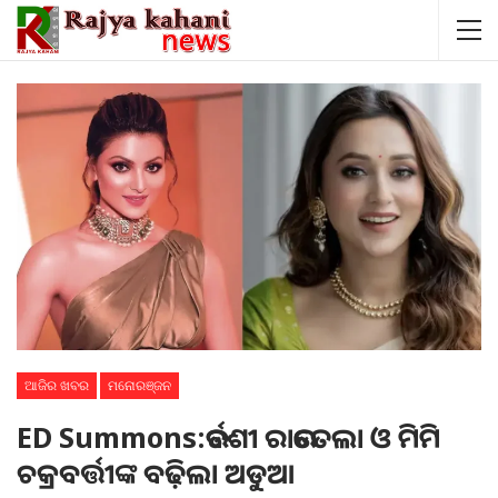
ଆଜିର ଖବର
ମନୋରଞ୍ଜନ
ED Summons:ଉର୍ବଶୀ ରାଉତେଲା ଓ ମିମି
ଚକ୍ରବର୍ତ୍ତୀଙ୍କ ବଢ଼ିଲା ଅଡୁଆ