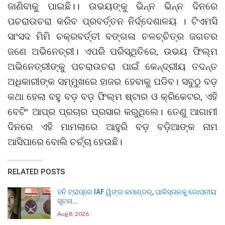
ଜାଣିବାକୁ ପାଇଛି।। ଉଭୟଙ୍କୁ ଭିନ୍ନ ଭିନ୍ନ ଦିନରେ
ପଚରାଉଚରା କରିବ ପ୍ରବର୍ତ୍ତନ ନିର୍ଦ୍ଦେଶାଳୟ । ଟିଏମସି
ସାଂସଦ ମିମି ଚକ୍ରବର୍ତ୍ତୀ ବଙ୍ଗଳା ଚଳଚ୍ଚିତ୍ର ଜଗତର
ଜଣେ ଅଭିନେତ୍ରୀ। ଏପରି ପରିସ୍ଥିତିରେ, ଉଭୟ ଫିଲ୍ମ
ଅଭିନେତ୍ରୀଙ୍କୁ ପଚରାଉଚରା ପାଇଁ କେନ୍ଦ୍ରୀୟ ତଦନ୍ତ
ଅଧିକାରୀଙ୍କ ସମ୍ମୁଖରେ ହାଜର ହେବାକୁ ପଡିବ। ସବୁଠୁ ବଡ଼
କଥା ହେଲା ବହୁ ବଡ଼ ବଡ଼ ଫିଲ୍ମ ଷ୍ଟାର ଓ କ୍ରିକେଟର, ଏହି
ବେଟିଂ ଆପ୍‌ର ପ୍ରଚାର ପ୍ରସାର କରୁଥିଲେ। ତେଣୁ ଆଗାମୀ
ଦିନରେ ଏହି ମାମଲାରେ ଆହୁରି ବଡ଼ ବଡ଼ିଆଙ୍କ ନାମ
ଆସିପାରେ ବୋଲି ଚର୍ଚ୍ଚା ହେଉଛି।
RELATED POSTS
ହନି ଟ୍ରାପ୍‌ରେ IAF ୱିଙ୍ଗ କମାଣ୍ଡର୍, ପାକିସ୍ତାନକୁ ଗୋପନୀୟ
ସୂଚନା…
Aug 8, 2026