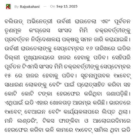
On
Sep 15, 2025
By
Rajyakahani
ବଲିଉଡ୍ ଅଭିନେତ୍ରୀ ଉର୍ବଶୀ ରାଉତେଲା ଏବଂ ପୂର୍ବତନ
ତୃଣମୂଳ କଂଗ୍ରେସ ସାଂସଦ ମିମି ଚକ୍ରବର୍ତ୍ତୀଙ୍କୁ
ପ୍ରବର୍ତ୍ତନ ନିର୍ଦ୍ଦେଶାଳୟ ପକ୍ଷରୁ ସମନ ଜାରି କରାଯାଇଛି।
ଉର୍ବଶୀ ରାଉତେଲାଙ୍କୁ ସେପ୍ଟେମ୍ବର ୧୬ ତାରିଖରେ ଇଡିର
ଦିଲ୍ଲୀ ମୁଖ୍ୟାଳୟରେ ହାଜର ହେବାକୁ ପଡିବ। ସେହିପରି
ପୂର୍ବତନ ଟିଏମସି ସାଂସଦ ମିମି ଚକ୍ରବର୍ତ୍ତୀଙ୍କୁ ସେପ୍ଟେମ୍ବର
୧୫ ରେ ହାଜର ହେବାକୁ ପଡିବ। ସୂଚନାମୁତାବକ ୧xବେଟ୍‌
ସାଧାରଣ ଲୋକଙ୍କୁ ବେଟିଂ ପାଇଁ ପ୍ରୋତ୍ସାହିତ କରିବା ସହ
କୋଟି କୋଟି ଟଙ୍କା ହେରଫେର କରିଥିବା ଜଣାପଡ଼ିଛି।
ଏଥିପାଇଁ ଇଡି ଏହାର ଖୋଳତାଡ଼ ଆରମ୍ଭ କରିଛି। ଭାରତରେ
୧xବେଟ୍‌ ବେଆଇନ ବେଟିଂ କାର୍ଯ୍ୟକଳାପରେ ଲିପ୍ତ ଥିଲା।
ମନି ଲଣ୍ଡରିଂ, ଟିକସ ଫାଙ୍କିବା ଓ ଆଲୋଗରଦିମରେ
ହେରଫେର କରିବା ଭଳି କାମରେ ୧xବେଟ୍‌ ସାମିଲ ଥିବା ଇଡି