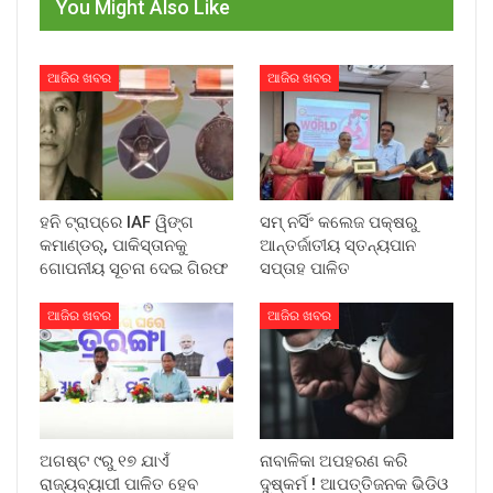
You Might Also Like
ଆଜିର ଖବର
ଆଜିର ଖବର
ହନି ଟ୍ରାପ୍‌ରେ IAF ୱିଙ୍ଗ
ସମ୍ ନର୍ସିଂ କଲେଜ ପକ୍ଷରୁ
କମାଣ୍ଡର୍, ପାକିସ୍ତାନକୁ
ଆନ୍ତର୍ଜାତୀୟ ସ୍ତନ୍ୟପାନ
ଗୋପନୀୟ ସୂଚନା ଦେଇ ଗିରଫ
ସପ୍ତାହ ପାଳିତ
ଆଜିର ଖବର
ଆଜିର ଖବର
ଅଗଷ୍ଟ ୯ରୁ ୧୭ ଯାଏଁ
ନାବାଳିକା ଅପହରଣ କରି
ରାଜ୍ୟବ୍ୟାପୀ ପାଳିତ ହେବ
ଦୁଷ୍କର୍ମ ! ଆପତ୍ତିଜନକ ଭିଡିଓ