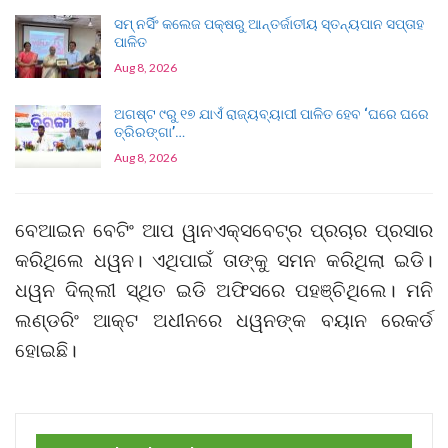
ସମ୍ ନର୍ସିଂ କଲେଜ ପକ୍ଷରୁ ଆନ୍ତର୍ଜାତୀୟ ସ୍ତନ୍ୟପାନ ସପ୍ତାହ
ପାଳିତ
Aug 8, 2026
ଅଗଷ୍ଟ ୯ରୁ ୧୭ ଯାଏଁ ରାଜ୍ୟବ୍ୟାପୀ ପାଳିତ ହେବ ‘ଘରେ ଘରେ
ତ୍ରିରଙ୍ଗା’…
Aug 8, 2026
ବେଆଇନ ବେଟିଂ ଆପ ୱାନଏକ୍ସବେଟ୍‌ର ପ୍ରଚାର ପ୍ରସାର
କରିଥିଲେ ଧୱନ। ଏଥିପାଇଁ ତାଙ୍କୁ ସମନ କରିଥିଲା ଇଡି।
ଧୱନ ଦିଲ୍ଲୀ ସ୍ଥିତ ଇଡି ଅଫିସରେ ପହଞ୍ଚିଥିଲେ। ମନି
ଲଣ୍ଡରିଂ ଆକ୍ଟ ଅଧୀନରେ ଧୱନଙ୍କ ବୟାନ ରେକର୍ଡ
ହୋଇଛି।