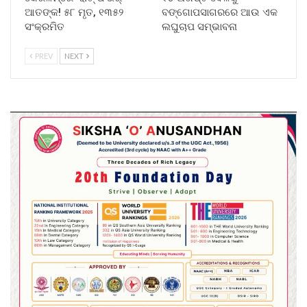
ଆତଙ୍କ! ୫୮ ମୃତ, ୧୩୫୨
ବଙ୍ଗୋପସାଗରରେ ଆଉ ଏକ
ସଂକ୍ରମିତ
ଲଘୁଚାପ ସମ୍ଭାବନା
PREV
NEXT