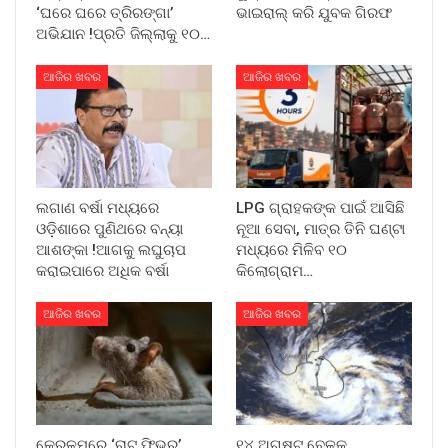
‘ଘରେ ଘରେ ତ୍ରିରଙ୍ଗା’
ଭାଇରାଲ୍ କରି ଯୁବକ ଗିରଫ
ଅଭିଯାନ !ପ୍ରତି ଜିଲ୍ଲାକୁ ୧୦…
ଆଜିର ଖବର
ଆଜିର ଖବର
ଲଗାଣ ବର୍ଷା ମଧ୍ୟରେ
LPG ଗ୍ରାହକଙ୍କ ପାଇଁ ଆସିଛି
ଓଡ଼ିଶାରେ ପୁଣିଥରେ ବନ୍ୟା
ନୂଆ ସେବା, ମାତ୍ର ତିନି ଘଣ୍ଟା
ଆଶଙ୍କା !ଆଗକୁ ଲଘୁଚାପ
ମଧ୍ୟରେ ମିଳିବ ୧୦
କରାଇପାରେ ଅଧିକ ବର୍ଷା
କିଲୋଗ୍ରାମ…
ଆଜିର ଖବର
ଆଜିର ଖବର
କେରଳମ୍‌ରେ ‘ରାଟ୍ ଫିଭର୍’
୧୪ ଅଗଷ୍ଟ ବେଳକୁ