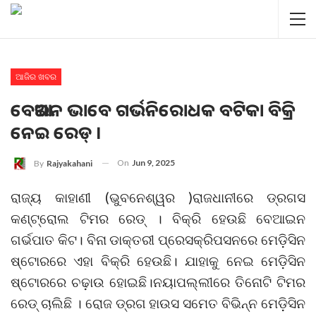
ଆଜିର ଖବର
ବେଆଇନ ଭାବେ ଗର୍ଭନିରୋଧକ ବଟିକା ବିକ୍ରି
ନେଇ ରେଡ୍ ।
On
Jun 9, 2025
By
Rajyakahani
ରାଜ୍ୟ କାହାଣୀ (ଭୁବନେଶ୍ୱର )ରାଜଧାନୀରେ ଡ୍ରଗସ
କଣ୍ଟ୍ରୋଲ ଟିମର ରେଡ୍ । ବିକ୍ରି ହେଉଛି ବେଆଇନ
ଗର୍ଭପାତ କିଟ। ବିନା ଡାକ୍ତରୀ ପ୍ରେସକ୍ରିପସନରେ ମେଡ଼ିସିନ
ଷ୍ଟୋରରେ ଏହା ବିକ୍ରି ହେଉଛି। ଯାହାକୁ ନେଇ ମେଡ଼ିସିନ
ଷ୍ଟୋରରେ ଚଢ଼ାଉ ହୋଇଛି।ନୟାପଲ୍ଲୀରେ ତିନୋଟି ଟିମର
ରେଡ୍‌ ଚାଲିଛି । ରୋଜ ଡ୍ରଗ ହାଉସ ସମେତ ବିଭିନ୍ନ ମେଡ଼ିସିନ