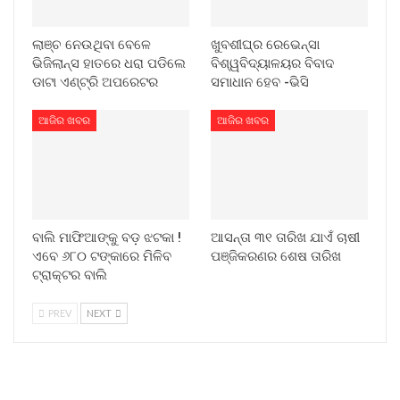
ଲାଞ୍ଚ ନେଉଥିବା ବେଳେ
ଖୁବଶୀଘ୍ର ରେଭେନ୍ସା
ଭିଜିଲାନ୍ସ ହାତରେ ଧରା ପଡିଲେ
ବିଶ୍ୱବିଦ୍ୟାଳୟର ବିବାଦ
ଡାଟା ଏଣ୍ଟ୍ରି ଅପରେଟର
ସମାଧାନ ହେବ -ଭିସି
ଆଜିର ଖବର
ଆଜିର ଖବର
ବାଲି ମାଫିଆଙ୍କୁ ବଡ଼ ଝଟକା !
ଆସନ୍ତା ୩୧ ତାରିଖ ଯାଏଁ ଚାଷୀ
ଏବେ ୬୮୦ ଟଙ୍କାରେ ମିଳିବ
ପଞ୍ଜିକରଣର ଶେଷ ତାରିଖ
ଟ୍ରାକ୍ଟର ବାଲି
PREV
NEXT