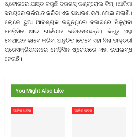
ଷ୍ଟୋରରେ ଯାଞ୍ଚ କରୁଛି ଡ୍ରଗସ୍‌ କଣ୍ଟ୍ରୋଲ ଟିମ୍‌ ।ଆଜିକା
ସମୟରେ ଗର୍ଭପାତ କରିବା ଏକ ସାଧାରଣ କଥା ହୋଇ ଗଲାଣି।
ଲୋକେ ଛୁଆ ଆବଶ୍ୟକ କରୁନଥିଲେ ବଜାରରେ ମିଳୁଥିବା
ମେଡ଼ିସିନ ଖାଇ ଗର୍ଭପାତ କରିଦେଉଛନ୍ତି। କିନ୍ତୁ ଏହା
ବେଆଇନ ଭାବେ କରିବା ଅନୁଚିତ।ତେବେ ଏହା ବିନା ଡାକ୍ତରୀ
ପ୍ରେସକ୍ରିପସନରେ ମେଡ଼ିସିନ ଷ୍ଟୋରରେ ଏହା ଉପଲବ୍ଧ
ହେଉଛି।
You Might Also Like
ଆଜିର ଖବର
ଆଜିର ଖବର