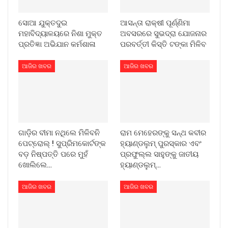
ସୋଆ ଯୁକ୍ତଦୁଇ
ଆସନ୍ତା ରାକ୍ଷୀ ପୂର୍ଣ୍ଣିମା
ମହାବିଦ୍ୟାଳୟରେ ନିଶା ମୁକ୍ତ
ଅବସରରେ ସୁଭଦ୍ରା ଯୋଜନାର
ପ୍ରତିଜ୍ଞା ଅଭିଯାନ କର୍ମଶାଳା
ପରବର୍ତ୍ତୀ କିସ୍ତି ଟଙ୍କା ମିଳିବ
ଆଜିର ଖବର
ଆଜିର ଖବର
ଗାଡ଼ିର ବୀମା ନଥିଲେ ମିଳିବନି
ରାମ ମେହେରଙ୍କୁ ସନ୍ଥ କବୀର
ପେଟ୍ରୋଲ୍ ! ସୁପ୍ରିମକୋର୍ଟଙ୍କ
ହ୍ୟାଣ୍ଡଲୁମ୍ ପୁରସ୍କାର ଏବଂ
ବଡ଼ ନିଷ୍ପତ୍ତି ପରେ ମୁହଁ
ପ୍ରଫୁଲ୍ଲ ସାହୁଙ୍କୁ ଜାତୀୟ
ଖୋଲିଲେ…
ହ୍ୟାଣ୍ଡଲୁମ୍…
ଆଜିର ଖବର
ଆଜିର ଖବର