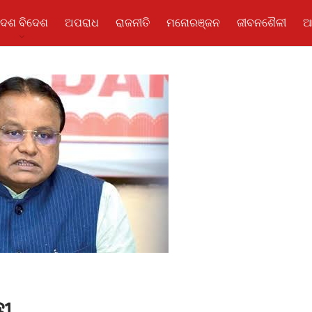
ଦେଶ ବିଦେଶ
ଅପରାଧ
ରାଜନୀତି
ମନୋରଞ୍ଜନ
ଜୀବନଶୈଳୀ
ଆ
ରୀ