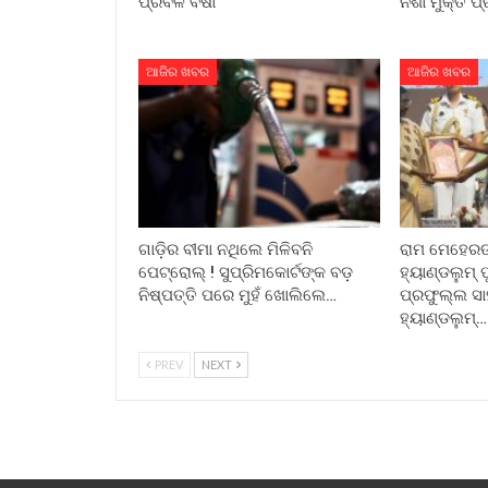
ପ୍ରବଳ ବର୍ଷା
ନିଶା ମୁକ୍ତ ପ୍
ଆଜିର ଖବର
ଆଜିର ଖବର
ଗାଡ଼ିର ବୀମା ନଥିଲେ ମିଳିବନି
ରାମ ମେହେରଙ୍
ପେଟ୍ରୋଲ୍ ! ସୁପ୍ରିମକୋର୍ଟଙ୍କ ବଡ଼
ହ୍ୟାଣ୍ଡଲୁମ୍ 
ନିଷ୍ପତ୍ତି ପରେ ମୁହଁ ଖୋଲିଲେ…
ପ୍ରଫୁଲ୍ଲ ସାହ
ହ୍ୟାଣ୍ଡଲୁମ୍…
PREV
NEXT