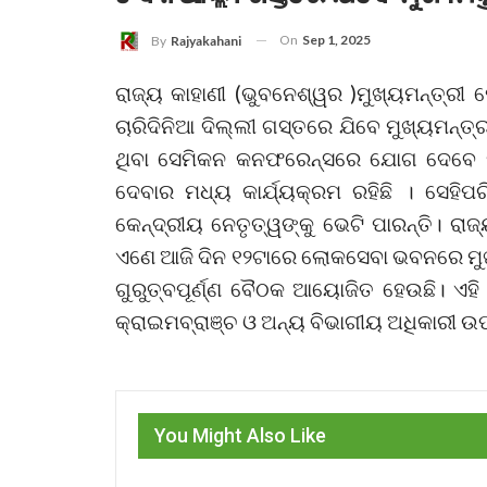
On
Sep 1, 2025
By
Rajyakahani
ରାଜ୍ୟ କାହାଣୀ (ଭୁବନେଶ୍ୱର )ମୁଖ୍ୟମନ୍ତ୍ରୀ
ଚାରିଦିନିଆ ଦିଲ୍ଲୀ ଗସ୍ତରେ ଯିବେ ମୁଖ୍ୟମନ୍ତ
ଥିବା ସେମିକନ କନଫରେନ୍ସରେ ଯୋଗ ଦେବେ ମୁ
ଦେବାର ମଧ୍ୟ କାର୍ଯ୍ୟକ୍ରମ ରହିଛି । ସେହିପ
କେନ୍ଦ୍ରୀୟ ନେତୃତ୍ୱଙ୍କୁ ଭେଟି ପାରନ୍ତି। ରା
ଏଣେ ଆଜି ଦିନ ୧୨ଟାରେ ଲୋକସେବା ଭବନରେ ମୁ
ଗୁରୁତ୍ବପୂର୍ଣ୍ଣ ବୈଠକ ଆୟୋଜିତ ହେଉଛି। ଏହି
କ୍ରାଇମବ୍ରାଞ୍ଚ ଓ ଅନ୍ୟ ବିଭାଗୀୟ ଅଧିକାରୀ ଉ
You Might Also Like