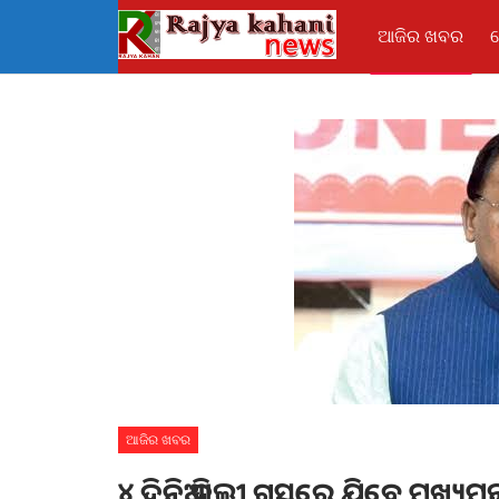
ଆଜିର ଖବର
ଆଜିର ଖବର
୪ ଦିନିଆ ଦିଲ୍ଲୀ ଗସ୍ତରେ ଯିବେ ମୁଖ୍ୟମନ୍ତ୍