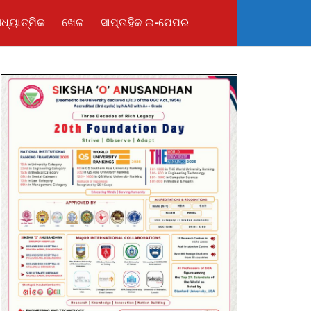
ଧ୍ୟାତ୍ମିକ
ଖେଳ
ସାପ୍ତାହିକ ଇ-ପେପର