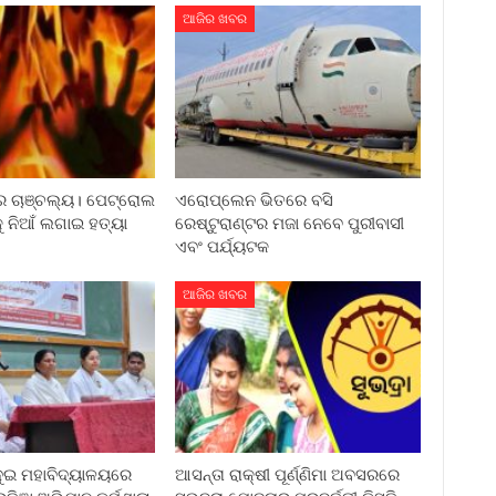
ଆଜିର ଖବର
 ଚାଞ୍ଚଲ୍ୟ। ପେଟ୍ରୋଲ
ଏରୋପ୍ଲେନ ଭିତରେ ବସି
ୁ ନିଆଁ ଲଗାଇ ହତ୍ୟା
ରେଷ୍ଟୁରାଣ୍ଟର ମଜା ନେବେ ପୁରୀବାସୀ
ଏବଂ ପର୍ଯ୍ୟଟକ
ଆଜିର ଖବର
ୁଇ ମହାବିଦ୍ୟାଳୟରେ
ଆସନ୍ତା ରାକ୍ଷୀ ପୂର୍ଣ୍ଣିମା ଅବସରରେ