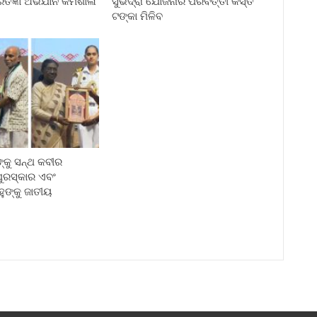
ରତିଜ୍ଞା ଅଭିଯାନ କର୍ମଶାଳା
ସୁଭଦ୍ରା ଯୋଜନାର ପରବର୍ତ୍ତୀ କିସ୍ତି
ଟଙ୍କା ମିଳିବ
କୁ ସନ୍ଥ କବୀର
ପୁରସ୍କାର ଏବଂ
ୁଙ୍କୁ ଜାତୀୟ