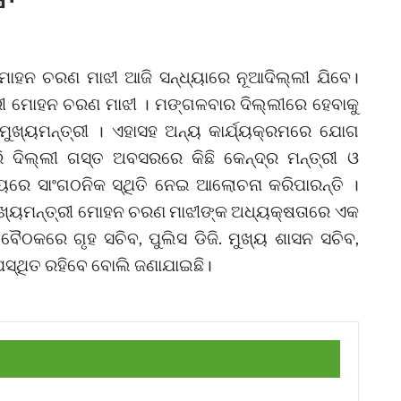
 ମୋହନ ଚରଣ ମାଝୀ ଆଜି ସନ୍ଧ୍ୟାରେ ନୂଆଦିଲ୍ଲୀ ଯିବେ।
୍ରୀ ମୋହନ ଚରଣ ମାଝୀ । ମଙ୍ଗଳବାର ଦିଲ୍ଲୀରେ ହେବାକୁ
ଖ୍ୟମନ୍ତ୍ରୀ । ଏହାସହ ଅନ୍ୟ କାର୍ଯ୍ୟକ୍ରମରେ ଯୋଗ
ରି ଦିଲ୍ଲୀ ଗସ୍ତ ଅବସରରେ କିଛି କେନ୍ଦ୍ର ମନ୍ତ୍ରୀ ଓ
ଜ୍ୟରେ ସାଂଗଠନିକ ସ୍ଥିତି ନେଇ ଆଲୋଚନା କରିପାରନ୍ତି ।
ଖ୍ୟମନ୍ତ୍ରୀ ମୋହନ ଚରଣ ମାଝୀଙ୍କ ଅଧ୍ୟକ୍ଷତାରେ ଏକ
 ବୈଠକରେ ଗୃହ ସଚିବ, ପୁଲିସ ଡିଜି. ମୁଖ୍ୟ ଶାସନ ସଚିବ,
ପସ୍ଥିତ ରହିବେ ବୋଲି ଜଣାଯାଇଛି।