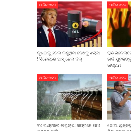
ଆଜିର ଖବର
ଆଜିର ଖବର
ରୁଷଠାରୁ ତେଲ କିଣୁଥିବା ଦେଶକୁ ଝଟ୍‌କା
ରାଉରକେଲାରେ
! ସିନେଟ୍‌ରେ ପାସ୍ ହେଲା ବିଲ୍
ଢାଳି ଯୁବକଙ୍କ
ଉଦ୍ୟମ
ଆଜିର ଖବର
ଆଜିର ଖବର
୨୪ ଘଣ୍ଟାରେ ଲଘୁଚାପ: ସପ୍ତାହେ ଯାଏ
ସୋଆ ଯୁକ୍ତଦ