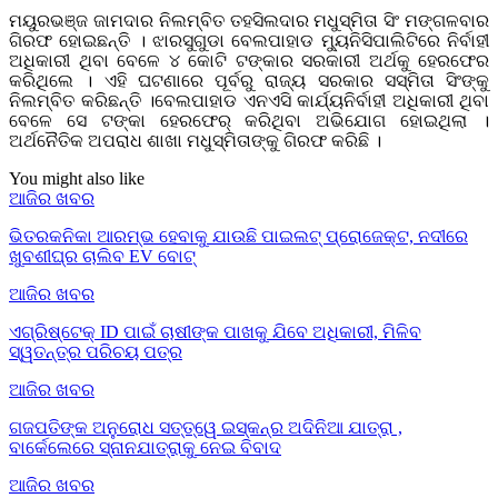
ମୟୁରଭଞ୍ଜ ଜାମଦାର ନିଲମ୍ବିତ ତହସିଲଦାର ମଧୁସ୍ମିତା ସିଂ ମଙ୍ଗଳବାର
ଗିରଫ ହୋଇଛନ୍ତି । ଝାରସୁଗୁଡା ବେଲପାହାଡ ମ୍ୟୁନିସିପାଲିଟିରେ ନିର୍ବାହୀ
ଅଧିକାରୀ ଥିବା ବେଳେ ୪ କୋଟି ଟଙ୍କାର ସରକାରୀ ଅର୍ଥକୁ ହେରଫେର
କରିଥିଲେ । ଏହି ଘଟଣାରେ ପୂର୍ବରୁ ରାଜ୍ୟ ସରକାର ସସ୍ମିତା ସିଂଙ୍କୁ
ନିଲମ୍ବିତ କରିଛନ୍ତି ।ବେଲପାହାଡ ଏନଏସି କାର୍ଯ୍ୟନିର୍ବାହୀ ଅଧିକାରୀ ଥିବା
ବେଳେ ସେ ଟଙ୍କା ହେରଫେର୍‌ କରିଥିବା ଅଭିଯୋଗ ହୋଇଥିଲା ।
ଅର୍ଥନୈତିକ ଅପରାଧ ଶାଖା ମଧୁସ୍ମିତାଙ୍କୁ ଗିରଫ କରିଛି ।
You might also like
ଆଜିର ଖବର
ଭିତରକନିକା ଆରମ୍ଭ ହେବାକୁ ଯାଉଛି ପାଇଲଟ୍ ପ୍ରୋଜେକ୍ଟ, ନଦୀରେ
ଖୁବଶୀଘ୍ର ଚାଲିବ EV ବୋଟ୍
ଆଜିର ଖବର
ଏଗ୍ରିଷ୍ଟେକ୍ ID ପାଇଁ ଚାଷୀଙ୍କ ପାଖକୁ ଯିବେ ଅଧିକାରୀ, ମିଳିବ
ସ୍ୱତନ୍ତ୍ର ପରିଚୟ ପତ୍ର
ଆଜିର ଖବର
ଗଜପତିଙ୍କ ଅନୁରୋଧ ସତ୍ତ୍ୱେ ଇସ୍କନ୍‌ର ଅଦିନିଆ ଯାତ୍ରା ,
ବାର୍କେଲେରେ ସ୍ନାନଯାତ୍ରାକୁ ନେଇ ବିବାଦ
ଆଜିର ଖବର