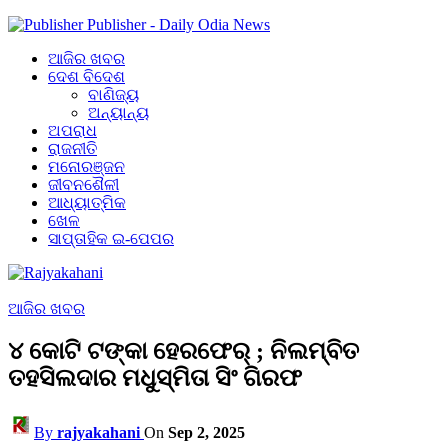
Publisher - Daily Odia News
ଆଜିର ଖବର
ଦେଶ ବିଦେଶ
ବାଣିଜ୍ୟ
ଅନ୍ୟାନ୍ୟ
ଅପରାଧ
ରାଜନୀତି
ମନୋରଞ୍ଜନ
ଜୀବନଶୈଳୀ
ଆଧ୍ୟାତ୍ମିକ
ଖେଳ
ସାପ୍ତାହିକ ଇ-ପେପର
ଆଜିର ଖବର
୪ କୋଟି ଟଙ୍କା ହେରଫେର୍‌ ; ନିଲମ୍ବିତ
ତହସିଲଦାର ମଧୁସ୍ମିତା ସିଂ ଗିରଫ
By
rajyakahani
On
Sep 2, 2025