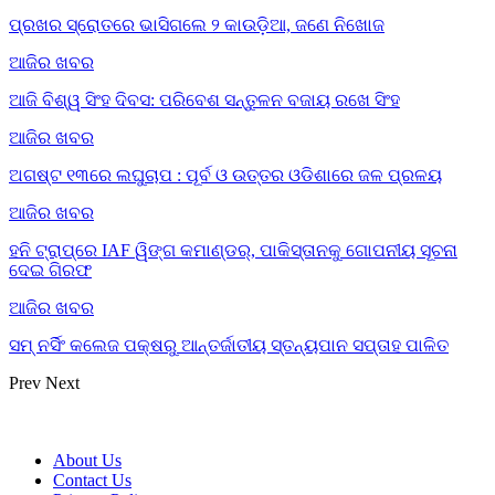
ପ୍ରଖର ସ୍ରୋତରେ ଭାସିଗଲେ ୨ କାଉଡ଼ିଆ, ଜଣେ ନିଖୋଜ
ଆଜିର ଖବର
ଆଜି ବିଶ୍ୱ ସିଂହ ଦିବସ: ପରିବେଶ ସନ୍ତୁଳନ ବଜାୟ ରଖେ ସିଂହ
ଆଜିର ଖବର
ଅଗଷ୍ଟ ୧୩ରେ ଲଘୁଚାପ : ପୂର୍ବ ଓ ଉତ୍ତର ଓଡିଶାରେ ଜଳ ପ୍ରଳୟ
ଆଜିର ଖବର
ହନି ଟ୍ରାପ୍‌ରେ IAF ୱିଙ୍ଗ କମାଣ୍ଡର୍, ପାକିସ୍ତାନକୁ ଗୋପନୀୟ ସୂଚନା
ଦେଇ ଗିରଫ
ଆଜିର ଖବର
ସମ୍ ନର୍ସିଂ କଲେଜ ପକ୍ଷରୁ ଆନ୍ତର୍ଜାତୀୟ ସ୍ତନ୍ୟପାନ ସପ୍ତାହ ପାଳିତ
Prev
Next
About Us
Contact Us